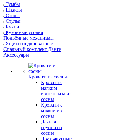
Тумбы
Шкафы
Столы
Стулья
Кухни
Кухонные уголки
Подъёмные механизмы
Ящики подкроватные
Спальный комплект Данте
Аксессуары
Кровати из сосны
Кровати с
мягким
изголовьем из
сосны
Кровати с
ковкой из
сосны
Дачная
группа из
сосны
Двухъярусные