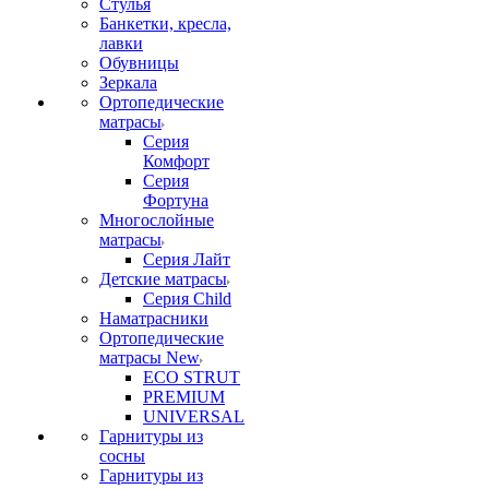
Стулья
Банкетки, кресла,
лавки
Обувницы
Зеркала
Ортопедические
матрасы
Серия
Комфорт
Серия
Фортуна
Многослойные
матрасы
Серия Лайт
Детские матрасы
Серия Child
Наматрасники
Ортопедические
матрасы New
ECO STRUT
PREMIUM
UNIVERSAL
Гарнитуры из
сосны
Гарнитуры из