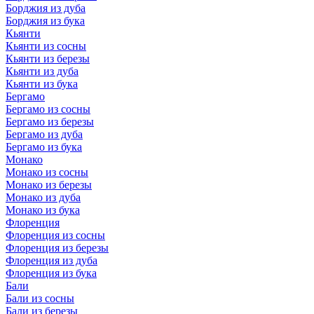
Борджия из дуба
Борджия из бука
Кьянти
Кьянти из сосны
Кьянти из березы
Кьянти из дуба
Кьянти из бука
Бергамо
Бергамо из сосны
Бергамо из березы
Бергамо из дуба
Бергамо из бука
Монако
Монако из сосны
Монако из березы
Монако из дуба
Монако из бука
Флоренция
Флоренция из сосны
Флоренция из березы
Флоренция из дуба
Флоренция из бука
Бали
Бали из сосны
Бали из березы