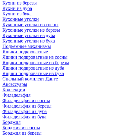
Кухни из березы
Кухни из дуба
Кухни из бука
Кухонные уголки
Кухонные уголки из сосны
Кухонные уголки из березы
Кухонные уголки из дуба
Кухонные уголки из бука
Подъёмные механизмы
Ящики подкроватные
Ящики подкроватные из сосны
Ящики подкроватные из березы
Ящики подкроватные из дуба
Ящики подкроватные из бука
Спальный комплект Данте
Аксессуары
Коллекции
Филадельфия
Филадельфия из сосны
Филадельфия из березы
Филадельфия из дуба
Филадельфия из бука
Борджия
Борджия из сосны
Борджия из березы