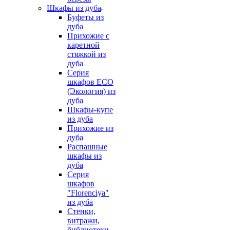
Шкафы из дуба
Буфеты из
дуба
Прихожие с
каретной
стяжкой из
дуба
Серия
шкафов ECO
(Экология) из
дуба
Шкафы-купе
из дуба
Прихожие из
дуба
Распашные
шкафы из
дуба
Серия
шкафов
"Florenciya"
из дуба
Стенки,
витражи,
библиотеки