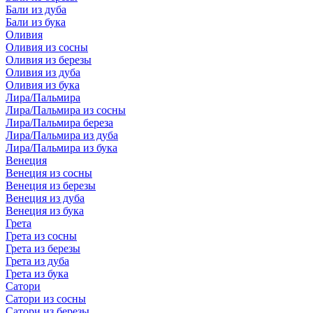
Бали из дуба
Бали из бука
Оливия
Оливия из сосны
Оливия из березы
Оливия из дуба
Оливия из бука
Лира/Пальмира
Лира/Пальмира из сосны
Лира/Пальмира береза
Лира/Пальмира из дуба
Лира/Пальмира из бука
Венеция
Венеция из сосны
Венеция из березы
Венеция из дуба
Венеция из бука
Грета
Грета из сосны
Грета из березы
Грета из дуба
Грета из бука
Сатори
Сатори из сосны
Сатори из березы