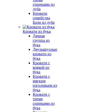
спинками из
дуба
Кровати
семейства
Бали из дуба
Кровати из бука
Дачная
группа из
бука
Двухъярусные
кровати из
бука
Кровати с
ковкой из
бука
Кровати с
мягким
изголовьем из
бука
Кровати с
тремя
спинками из
бука