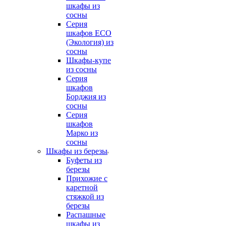
шкафы из
сосны
Серия
шкафов ECO
(Экология) из
сосны
Шкафы-купе
из сосны
Серия
шкафов
Борджия из
сосны
Серия
шкафов
Марко из
сосны
Шкафы из березы
Буфеты из
березы
Прихожие с
каретной
стяжкой из
березы
Распашные
шкафы из