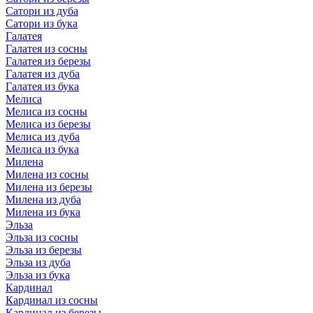
Сатори из дуба
Сатори из бука
Галатея
Галатея из сосны
Галатея из березы
Галатея из дуба
Галатея из бука
Мелиса
Мелиса из сосны
Мелиса из березы
Мелиса из дуба
Мелиса из бука
Милена
Милена из сосны
Милена из березы
Милена из дуба
Милена из бука
Эльза
Эльза из сосны
Эльза из березы
Эльза из дуба
Эльза из бука
Кардинал
Кардинал из сосны
Кардинал из березы