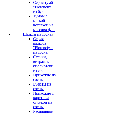
Серия тумб
"Florenciya"
из бука
Тумбы с
мягкой
вставкой из
массива бука
Шкафы из сосны
Серия
шкафов
"Florenciya"
из сосны
Стенки,
витражи,
библиотеки
из сосны
Прихожие из
сосны
Буфеты из
сосны
Прихожие с
каретной
стяжкой из
сосны
Распашные