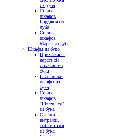
из дуба
Серия
шкафов
Борджия из
дуба
Серия
шкафов
Марко из дуба
Шкафы из бука
Прихожие с
каретной
стяжкой из
бука
Распашные
шкафы из
бука
Серия
шкафов
"Florenciya"
из бука
Стенки,
витражи,
библиотеки
из бука