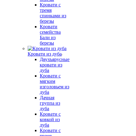
Кровати с
тремя
спинками из
березы
Кровати
семейства
Бали из
березы
Кровати из дуба
Двухъярусные
кровати из
дуба
Кровати с
мягким
изголовьем из
дуба
Дачная
группа из
дуба
Кровати с
ковкой из
дуба
Кровати с
тремя