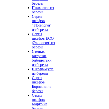
березы
Прихожие из
березы
Серия
шкафов
"Florenciya"
из березы
Серия
шкафов ECO
(Экология) из
березы
Стенки,
витражи,
библиотеки
из березы
Шкафы-купе
из березы
Серия
шкафов
Борджия из
березы
Серия
шкафов
Марко из
березы