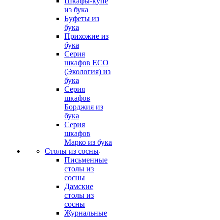
Шкафы-купе
из бука
Буфеты из
бука
Прихожие из
бука
Серия
шкафов ECO
(Экология) из
бука
Серия
шкафов
Борджия из
бука
Серия
шкафов
Марко из бука
Столы из сосны
Письменные
столы из
сосны
Дамские
столы из
сосны
Журнальные