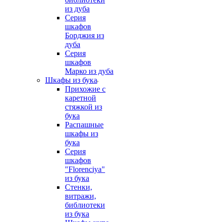
из дуба
Серия
шкафов
Борджия из
дуба
Серия
шкафов
Марко из дуба
Шкафы из бука
Прихожие с
каретной
стяжкой из
бука
Распашные
шкафы из
бука
Серия
шкафов
"Florenciya"
из бука
Стенки,
витражи,
библиотеки
из бука