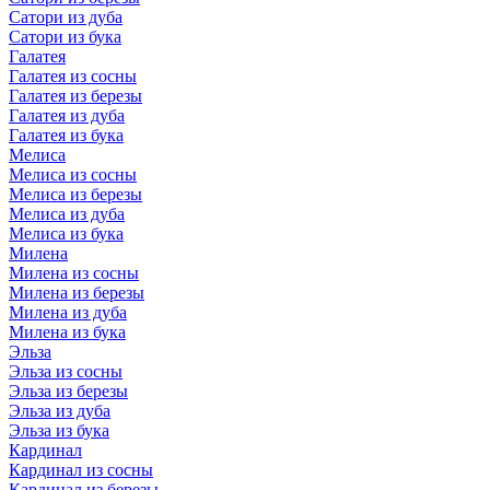
Сатори из дуба
Сатори из бука
Галатея
Галатея из сосны
Галатея из березы
Галатея из дуба
Галатея из бука
Мелиса
Мелиса из сосны
Мелиса из березы
Мелиса из дуба
Мелиса из бука
Милена
Милена из сосны
Милена из березы
Милена из дуба
Милена из бука
Эльза
Эльза из сосны
Эльза из березы
Эльза из дуба
Эльза из бука
Кардинал
Кардинал из сосны
Кардинал из березы