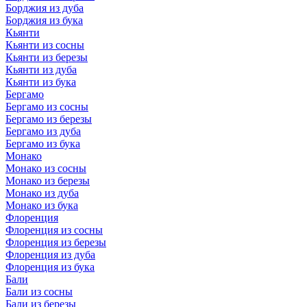
Борджия из дуба
Борджия из бука
Кьянти
Кьянти из сосны
Кьянти из березы
Кьянти из дуба
Кьянти из бука
Бергамо
Бергамо из сосны
Бергамо из березы
Бергамо из дуба
Бергамо из бука
Монако
Монако из сосны
Монако из березы
Монако из дуба
Монако из бука
Флоренция
Флоренция из сосны
Флоренция из березы
Флоренция из дуба
Флоренция из бука
Бали
Бали из сосны
Бали из березы