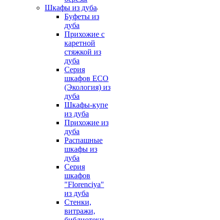
Шкафы из дуба
Буфеты из
дуба
Прихожие с
каретной
стяжкой из
дуба
Серия
шкафов ECO
(Экология) из
дуба
Шкафы-купе
из дуба
Прихожие из
дуба
Распашные
шкафы из
дуба
Серия
шкафов
"Florenciya"
из дуба
Стенки,
витражи,
библиотеки