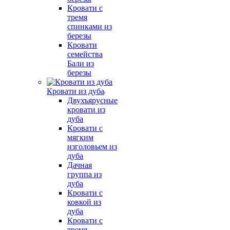
Кровати с
тремя
спинками из
березы
Кровати
семейства
Бали из
березы
Кровати из дуба
Двухъярусные
кровати из
дуба
Кровати с
мягким
изголовьем из
дуба
Дачная
группа из
дуба
Кровати с
ковкой из
дуба
Кровати с
тремя