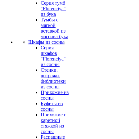
Серия тумб
"Florenciya"
из бука
Тумбы с
мягкой
вставкой из
массива бука
Шкафы из сосны
Серия
шкафов
"Florenciya"
из сосны
Стенки,
витражи,
библиотеки
из сосны
Прихожие из
сосны
Буфеты из
сосны
Прихожие с
каретной
стяжкой из
сосны
Распашные