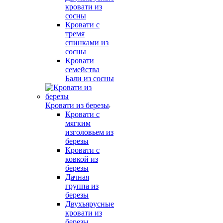
кровати из
сосны
Кровати с
тремя
спинками из
сосны
Кровати
семейства
Бали из сосны
Кровати из березы
Кровати с
мягким
изголовьем из
березы
Кровати с
ковкой из
березы
Дачная
группа из
березы
Двухъярусные
кровати из
березы