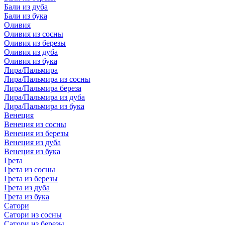
Бали из дуба
Бали из бука
Оливия
Оливия из сосны
Оливия из березы
Оливия из дуба
Оливия из бука
Лира/Пальмира
Лира/Пальмира из сосны
Лира/Пальмира береза
Лира/Пальмира из дуба
Лира/Пальмира из бука
Венеция
Венеция из сосны
Венеция из березы
Венеция из дуба
Венеция из бука
Грета
Грета из сосны
Грета из березы
Грета из дуба
Грета из бука
Сатори
Сатори из сосны
Сатори из березы