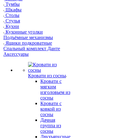
Тумбы
Шкафы
Столы
Стулья
Кухни
Кухонные уголки
Подъёмные механизмы
Ящики подкроватные
Спальный комплект Данте
Аксессуары
Кровати из сосны
Кровати с
мягким
изголовьем из
сосны
Кровати с
ковкой из
сосны
Дачная
группа из
сосны
Двухъярусные