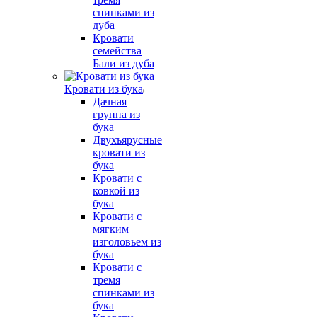
спинками из
дуба
Кровати
семейства
Бали из дуба
Кровати из бука
Дачная
группа из
бука
Двухъярусные
кровати из
бука
Кровати с
ковкой из
бука
Кровати с
мягким
изголовьем из
бука
Кровати с
тремя
спинками из
бука