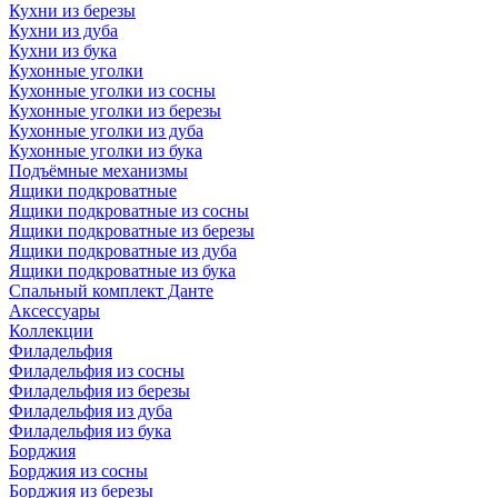
Кухни из березы
Кухни из дуба
Кухни из бука
Кухонные уголки
Кухонные уголки из сосны
Кухонные уголки из березы
Кухонные уголки из дуба
Кухонные уголки из бука
Подъёмные механизмы
Ящики подкроватные
Ящики подкроватные из сосны
Ящики подкроватные из березы
Ящики подкроватные из дуба
Ящики подкроватные из бука
Спальный комплект Данте
Аксессуары
Коллекции
Филадельфия
Филадельфия из сосны
Филадельфия из березы
Филадельфия из дуба
Филадельфия из бука
Борджия
Борджия из сосны
Борджия из березы