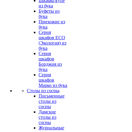
Шкафы-купе
из бука
Буфеты из
бука
Прихожие из
бука
Серия
шкафов ECO
(Экология) из
бука
Серия
шкафов
Борджия из
бука
Серия
шкафов
Марко из бука
Столы из сосны
Письменные
столы из
сосны
Дамские
столы из
сосны
Журнальные