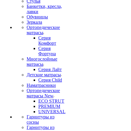
Стулья
Банкетки, кресла,
лавки
Обувницы
Зеркала
Ортопедические
матрасы
Серия
Комфорт
Серия
Фортуна
Многослойные
матрасы
Серия Лайт
Детские матрасы
Серия Child
Наматрасники
Ортопедические
матрасы New
ECO STRUT
PREMIUM
UNIVERSAL
Гарнитуры из
сосны
Гарнитуры из