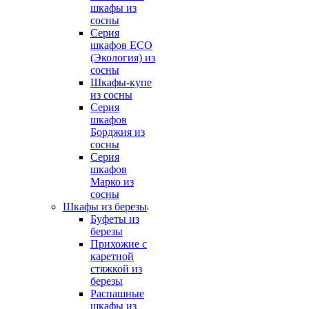
шкафы из
сосны
Серия
шкафов ECO
(Экология) из
сосны
Шкафы-купе
из сосны
Серия
шкафов
Борджия из
сосны
Серия
шкафов
Марко из
сосны
Шкафы из березы
Буфеты из
березы
Прихожие с
каретной
стяжкой из
березы
Распашные
шкафы из