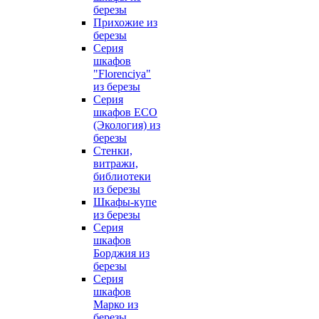
березы
Прихожие из
березы
Серия
шкафов
"Florenciya"
из березы
Серия
шкафов ECO
(Экология) из
березы
Стенки,
витражи,
библиотеки
из березы
Шкафы-купе
из березы
Серия
шкафов
Борджия из
березы
Серия
шкафов
Марко из
березы