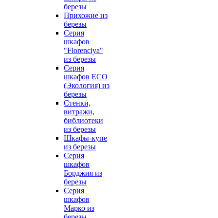
березы
Прихожие из
березы
Серия
шкафов
"Florenciya"
из березы
Серия
шкафов ECO
(Экология) из
березы
Стенки,
витражи,
библиотеки
из березы
Шкафы-купе
из березы
Серия
шкафов
Борджия из
березы
Серия
шкафов
Марко из
березы