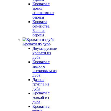
Кровати с
тремя
спинками из
березы
Кровати
семейства
Бали из
березы
Кровати из дуба
Двухъярусные
кровати из
дуба
Кровати с
мягким
изголовьем из
дуба
Дачная
группа из
дуба
Кровати с
ковкой из
дуба
Кровати с
тремя