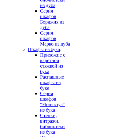
из дуба
Серия
шкафов
Борджия из
дуба
Серия
шкафов
Марко из дуба
Шкафы из бука
Прихожие с
каретной
стяжкой из
бука
Распашные
шкафы из
бука
Серия
шкафов
"Florenciya"
из бука
Стенки,
витражи,
библиотеки
из бука