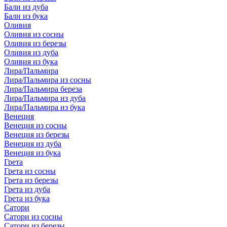
Бали из дуба
Бали из бука
Оливия
Оливия из сосны
Оливия из березы
Оливия из дуба
Оливия из бука
Лира/Пальмира
Лира/Пальмира из сосны
Лира/Пальмира береза
Лира/Пальмира из дуба
Лира/Пальмира из бука
Венеция
Венеция из сосны
Венеция из березы
Венеция из дуба
Венеция из бука
Грета
Грета из сосны
Грета из березы
Грета из дуба
Грета из бука
Сатори
Сатори из сосны
Сатори из березы