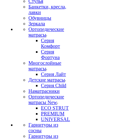
Стулья
Банкетки, кресла,
лавки
Обувницы
Зеркала
Ортопедические
матрасы
Серия
Комфорт
Серия
Фортуна
Многослойные
матрасы
Серия Лайт
Детские матрасы
Серия Child
Наматрасники
Ортопедические
матрасы New
ECO STRUT
PREMIUM
UNIVERSAL
Гарнитуры из
сосны
Гарнитуры из