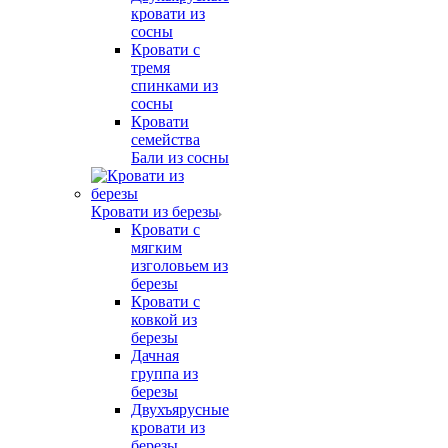
кровати из
сосны
Кровати с
тремя
спинками из
сосны
Кровати
семейства
Бали из сосны
Кровати из березы
Кровати с
мягким
изголовьем из
березы
Кровати с
ковкой из
березы
Дачная
группа из
березы
Двухъярусные
кровати из
березы