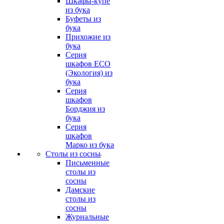
Шкафы-купе
из бука
Буфеты из
бука
Прихожие из
бука
Серия
шкафов ECO
(Экология) из
бука
Серия
шкафов
Борджия из
бука
Серия
шкафов
Марко из бука
Столы из сосны
Письменные
столы из
сосны
Дамские
столы из
сосны
Журнальные