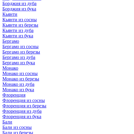
Борджия из дуба
Борджия из бука
Кьянти
Кьянти из сосны
Кьянти из березы
Кьянти из дуба
Кьянти из бука
Бергамо
Бергамо из сосны
Бергамо из березы
Бергамо из дуба
Бергамо из бука
Монако
Монако из сосны
Монако из березы
Монако из дуба
Монако из бука
Флоренция
Флоренция из сосны
Флоренция из березы
Флоренция из дуба
Флоренция из бука
Бали
Бали из сосны
Бали из березы