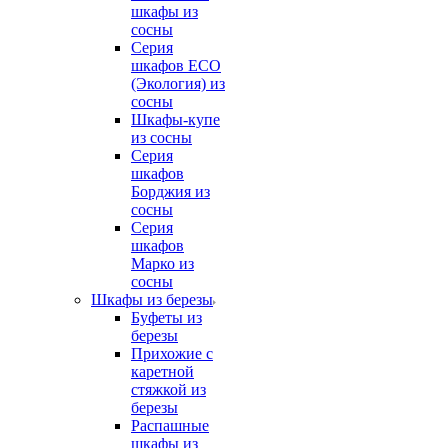
шкафы из
сосны
Серия
шкафов ECO
(Экология) из
сосны
Шкафы-купе
из сосны
Серия
шкафов
Борджия из
сосны
Серия
шкафов
Марко из
сосны
Шкафы из березы
Буфеты из
березы
Прихожие с
каретной
стяжкой из
березы
Распашные
шкафы из