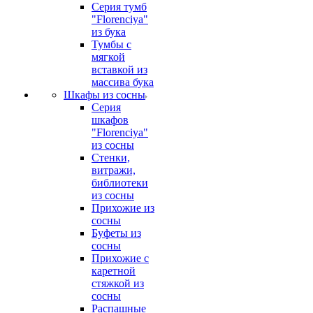
Серия тумб
"Florenciya"
из бука
Тумбы с
мягкой
вставкой из
массива бука
Шкафы из сосны
Серия
шкафов
"Florenciya"
из сосны
Стенки,
витражи,
библиотеки
из сосны
Прихожие из
сосны
Буфеты из
сосны
Прихожие с
каретной
стяжкой из
сосны
Распашные