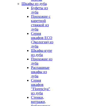
Шкафы из дуба
Буфеты из
дуба
Прихожие с
каретной
стяжкой из
дуба
Серия
шкафов ECO
(Экология) из
дуба
Шкафы-купе
из дуба
Прихожие из
дуба
Распашные
шкафы из
дуба
Серия
шкафов
"Florenciya"
из дуба
Стенки,
витражи,
библиотеки