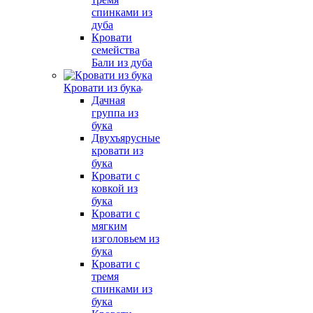
спинками из
дуба
Кровати
семейства
Бали из дуба
Кровати из бука
Дачная
группа из
бука
Двухъярусные
кровати из
бука
Кровати с
ковкой из
бука
Кровати с
мягким
изголовьем из
бука
Кровати с
тремя
спинками из
бука