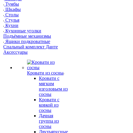
Тумбы
Шкафы
Столы
Стулья
Кухни
Кухонные уголки
Подъёмные механизмы
Ящики подкроватные
Спальный комплект Данте
Аксессуары
Кровати из сосны
Кровати с
мягким
изголовьем из
сосны
Кровати с
ковкой из
сосны
Дачная
группа из
сосны
Двухъярусные