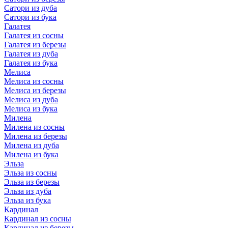
Сатори из дуба
Сатори из бука
Галатея
Галатея из сосны
Галатея из березы
Галатея из дуба
Галатея из бука
Мелиса
Мелиса из сосны
Мелиса из березы
Мелиса из дуба
Мелиса из бука
Милена
Милена из сосны
Милена из березы
Милена из дуба
Милена из бука
Эльза
Эльза из сосны
Эльза из березы
Эльза из дуба
Эльза из бука
Кардинал
Кардинал из сосны
Кардинал из березы