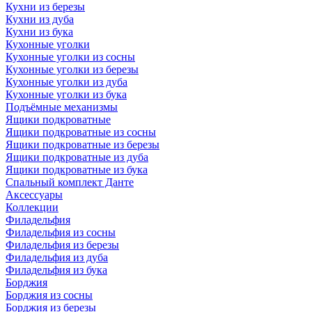
Кухни из березы
Кухни из дуба
Кухни из бука
Кухонные уголки
Кухонные уголки из сосны
Кухонные уголки из березы
Кухонные уголки из дуба
Кухонные уголки из бука
Подъёмные механизмы
Ящики подкроватные
Ящики подкроватные из сосны
Ящики подкроватные из березы
Ящики подкроватные из дуба
Ящики подкроватные из бука
Спальный комплект Данте
Аксессуары
Коллекции
Филадельфия
Филадельфия из сосны
Филадельфия из березы
Филадельфия из дуба
Филадельфия из бука
Борджия
Борджия из сосны
Борджия из березы