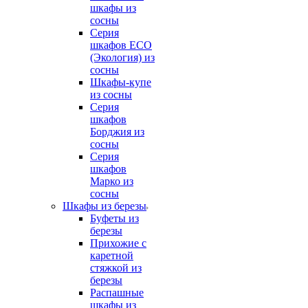
шкафы из
сосны
Серия
шкафов ECO
(Экология) из
сосны
Шкафы-купе
из сосны
Серия
шкафов
Борджия из
сосны
Серия
шкафов
Марко из
сосны
Шкафы из березы
Буфеты из
березы
Прихожие с
каретной
стяжкой из
березы
Распашные
шкафы из