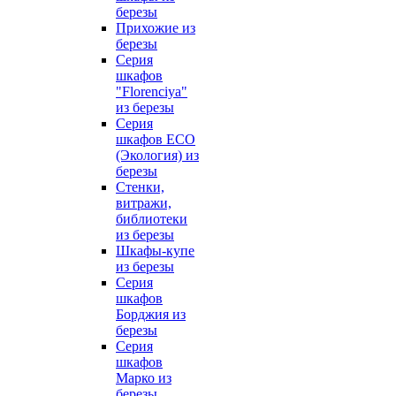
березы
Прихожие из
березы
Серия
шкафов
"Florenciya"
из березы
Серия
шкафов ECO
(Экология) из
березы
Стенки,
витражи,
библиотеки
из березы
Шкафы-купе
из березы
Серия
шкафов
Борджия из
березы
Серия
шкафов
Марко из
березы