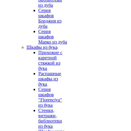
из дуба
Серия
шкафов
Борджия из
дуба
Серия
шкафов
Марко из дуба
Шкафы из бука
Прихожие с
каретной
стяжкой из
бука
Распашные
шкафы из
бука
Серия
шкафов
"Florenciya"
из бука
Стенки,
витражи,
библиотеки
из бука