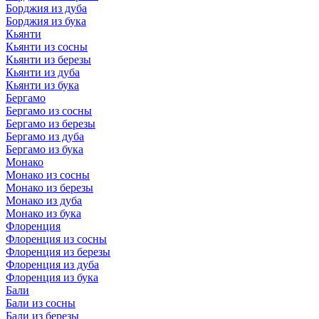
Борджия из дуба
Борджия из бука
Кьянти
Кьянти из сосны
Кьянти из березы
Кьянти из дуба
Кьянти из бука
Бергамо
Бергамо из сосны
Бергамо из березы
Бергамо из дуба
Бергамо из бука
Монако
Монако из сосны
Монако из березы
Монако из дуба
Монако из бука
Флоренция
Флоренция из сосны
Флоренция из березы
Флоренция из дуба
Флоренция из бука
Бали
Бали из сосны
Бали из березы