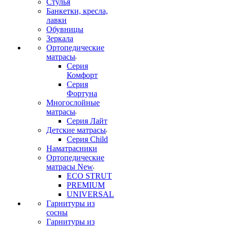
Стулья
Банкетки, кресла,
лавки
Обувницы
Зеркала
Ортопедические
матрасы
Серия
Комфорт
Серия
Фортуна
Многослойные
матрасы
Серия Лайт
Детские матрасы
Серия Child
Наматрасники
Ортопедические
матрасы New
ECO STRUT
PREMIUM
UNIVERSAL
Гарнитуры из
сосны
Гарнитуры из