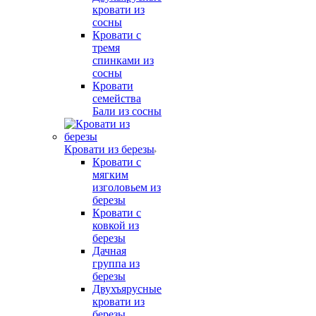
кровати из
сосны
Кровати с
тремя
спинками из
сосны
Кровати
семейства
Бали из сосны
Кровати из березы
Кровати с
мягким
изголовьем из
березы
Кровати с
ковкой из
березы
Дачная
группа из
березы
Двухъярусные
кровати из
березы