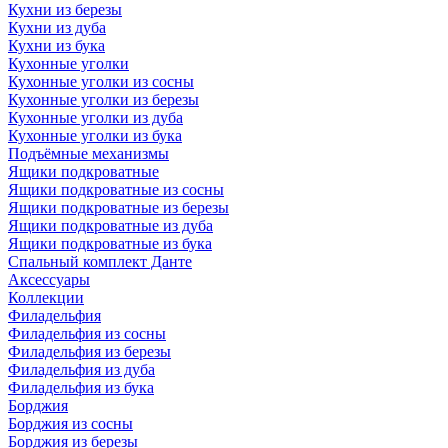
Кухни из березы
Кухни из дуба
Кухни из бука
Кухонные уголки
Кухонные уголки из сосны
Кухонные уголки из березы
Кухонные уголки из дуба
Кухонные уголки из бука
Подъёмные механизмы
Ящики подкроватные
Ящики подкроватные из сосны
Ящики подкроватные из березы
Ящики подкроватные из дуба
Ящики подкроватные из бука
Спальный комплект Данте
Аксессуары
Коллекции
Филадельфия
Филадельфия из сосны
Филадельфия из березы
Филадельфия из дуба
Филадельфия из бука
Борджия
Борджия из сосны
Борджия из березы