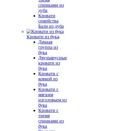
спинками из
дуба
Кровати
семейства
Бали из дуба
Кровати из бука
Дачная
группа из
бука
Двухъярусные
кровати из
бука
Кровати с
ковкой из
бука
Кровати с
мягким
изголовьем из
бука
Кровати с
тремя
спинками из
бука