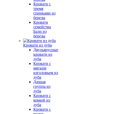
Кровати с
тремя
спинками из
березы
Кровати
семейства
Бали из
березы
Кровати из дуба
Двухъярусные
кровати из
дуба
Кровати с
мягким
изголовьем из
дуба
Дачная
группа из
дуба
Кровати с
ковкой из
дуба
Кровати с
тремя