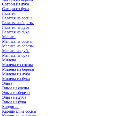
Сатори из дуба
Сатори из бука
Галатея
Галатея из сосны
Галатея из березы
Галатея из дуба
Галатея из бука
Мелиса
Мелиса из сосны
Мелиса из березы
Мелиса из дуба
Мелиса из бука
Милена
Милена из сосны
Милена из березы
Милена из дуба
Милена из бука
Эльза
Эльза из сосны
Эльза из березы
Эльза из дуба
Эльза из бука
Кардинал
Кардинал из сосны
Кардинал из березы