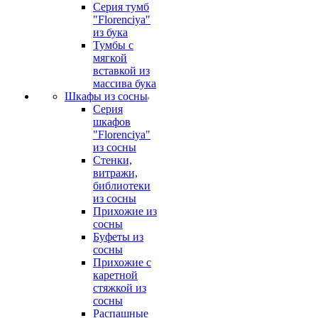
Серия тумб
"Florenciya"
из бука
Тумбы с
мягкой
вставкой из
массива бука
Шкафы из сосны
Серия
шкафов
"Florenciya"
из сосны
Стенки,
витражи,
библиотеки
из сосны
Прихожие из
сосны
Буфеты из
сосны
Прихожие с
каретной
стяжкой из
сосны
Распашные