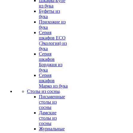
Шкафы-купе
из бука
Буфеты из
бука
Прихожие из
бука
Серия
шкафов ECO
(Экология) из
бука
Серия
шкафов
Борджия из
бука
Серия
шкафов
Марко из бука
Столы из сосны
Письменные
столы из
сосны
Дамские
столы из
сосны
Журнальные