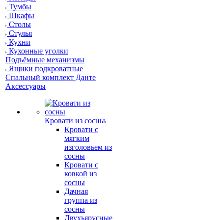
Тумбы
Шкафы
Столы
Стулья
Кухни
Кухонные уголки
Подъёмные механизмы
Ящики подкроватные
Спальный комплект Данте
Аксессуары
Кровати из сосны
Кровати с
мягким
изголовьем из
сосны
Кровати с
ковкой из
сосны
Дачная
группа из
сосны
Двухъярусные