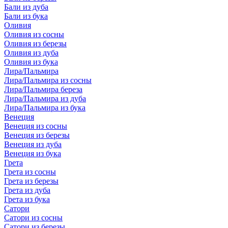
Бали из дуба
Бали из бука
Оливия
Оливия из сосны
Оливия из березы
Оливия из дуба
Оливия из бука
Лира/Пальмира
Лира/Пальмира из сосны
Лира/Пальмира береза
Лира/Пальмира из дуба
Лира/Пальмира из бука
Венеция
Венеция из сосны
Венеция из березы
Венеция из дуба
Венеция из бука
Грета
Грета из сосны
Грета из березы
Грета из дуба
Грета из бука
Сатори
Сатори из сосны
Сатори из березы