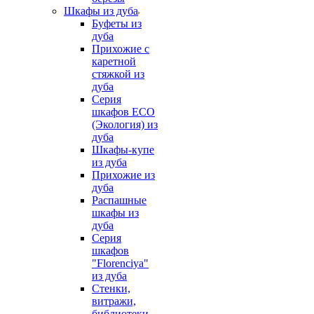
Шкафы из дуба
Буфеты из
дуба
Прихожие с
каретной
стяжкой из
дуба
Серия
шкафов ECO
(Экология) из
дуба
Шкафы-купе
из дуба
Прихожие из
дуба
Распашные
шкафы из
дуба
Серия
шкафов
"Florenciya"
из дуба
Стенки,
витражи,
библиотеки