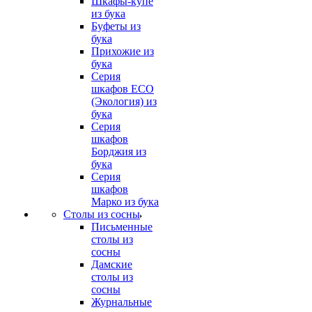
Шкафы-купе
из бука
Буфеты из
бука
Прихожие из
бука
Серия
шкафов ECO
(Экология) из
бука
Серия
шкафов
Борджия из
бука
Серия
шкафов
Марко из бука
Столы из сосны
Письменные
столы из
сосны
Дамские
столы из
сосны
Журнальные