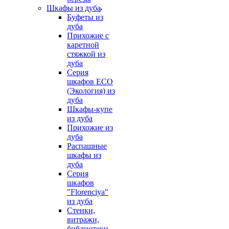
Шкафы из дуба
Буфеты из
дуба
Прихожие с
каретной
стяжкой из
дуба
Серия
шкафов ECO
(Экология) из
дуба
Шкафы-купе
из дуба
Прихожие из
дуба
Распашные
шкафы из
дуба
Серия
шкафов
"Florenciya"
из дуба
Стенки,
витражи,
библиотеки