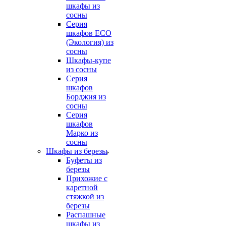
шкафы из
сосны
Серия
шкафов ECO
(Экология) из
сосны
Шкафы-купе
из сосны
Серия
шкафов
Борджия из
сосны
Серия
шкафов
Марко из
сосны
Шкафы из березы
Буфеты из
березы
Прихожие с
каретной
стяжкой из
березы
Распашные
шкафы из