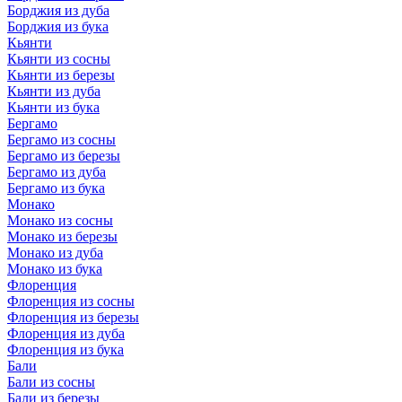
Борджия из дуба
Борджия из бука
Кьянти
Кьянти из сосны
Кьянти из березы
Кьянти из дуба
Кьянти из бука
Бергамо
Бергамо из сосны
Бергамо из березы
Бергамо из дуба
Бергамо из бука
Монако
Монако из сосны
Монако из березы
Монако из дуба
Монако из бука
Флоренция
Флоренция из сосны
Флоренция из березы
Флоренция из дуба
Флоренция из бука
Бали
Бали из сосны
Бали из березы