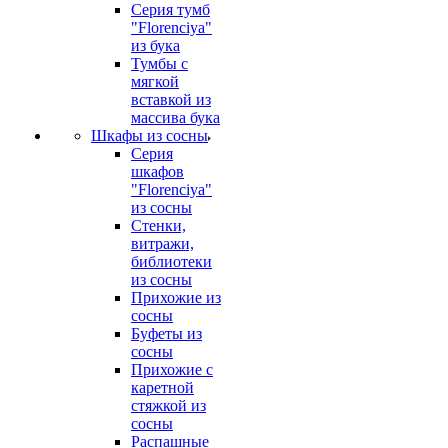
Серия тумб
"Florenciya"
из бука
Тумбы с
мягкой
вставкой из
массива бука
Шкафы из сосны
Серия
шкафов
"Florenciya"
из сосны
Стенки,
витражи,
библиотеки
из сосны
Прихожие из
сосны
Буфеты из
сосны
Прихожие с
каретной
стяжкой из
сосны
Распашные