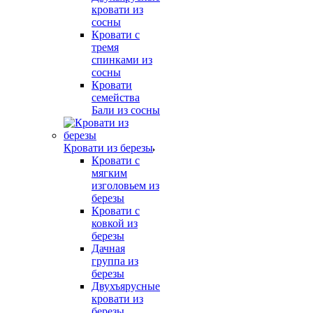
кровати из
сосны
Кровати с
тремя
спинками из
сосны
Кровати
семейства
Бали из сосны
Кровати из березы
Кровати с
мягким
изголовьем из
березы
Кровати с
ковкой из
березы
Дачная
группа из
березы
Двухъярусные
кровати из
березы