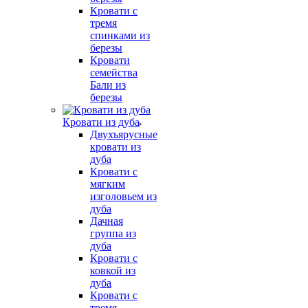
Кровати с
тремя
спинками из
березы
Кровати
семейства
Бали из
березы
Кровати из дуба
Двухъярусные
кровати из
дуба
Кровати с
мягким
изголовьем из
дуба
Дачная
группа из
дуба
Кровати с
ковкой из
дуба
Кровати с
тремя