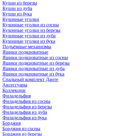
Кухни из березы
Кухни из дуба
Кухни из бука
Кухонные уголки
Кухонные уголки из сосны
Кухонные уголки из березы
Кухонные уголки из дуба
Кухонные уголки из бука
Подъёмные механизмы
Ящики подкроватные
Ящики подкроватные из сосны
Ящики подкроватные из березы
Ящики подкроватные из дуба
Ящики подкроватные из бука
Спальный комплект Данте
Аксессуары
Коллекции
Филадельфия
Филадельфия из сосны
Филадельфия из березы
Филадельфия из дуба
Филадельфия из бука
Борджия
Борджия из сосны
Борджия из березы