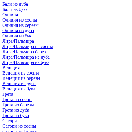
Бали из дуба
Бали из бука
Оливия
Оливия из сосны
Оливия из березы
Оливия из дуба
Оливия из бука
Лира/Пальмира
Лира/Пальмира из сосны
Лира/Пальмира береза
Лира/Пальмира из дуба
Лира/Пальмира из бука
Венеция
Венеция из сосны
Венеция из березы
Венеция из дуба
Венеция из бука
Грета
Грета из сосны
Грета из березы
Грета из дуба
Грета из бука
Сатори
Сатори из сосны
Сатори из березы