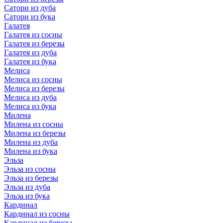
Сатори из дуба
Сатори из бука
Галатея
Галатея из сосны
Галатея из березы
Галатея из дуба
Галатея из бука
Мелиса
Мелиса из сосны
Мелиса из березы
Мелиса из дуба
Мелиса из бука
Милена
Милена из сосны
Милена из березы
Милена из дуба
Милена из бука
Эльза
Эльза из сосны
Эльза из березы
Эльза из дуба
Эльза из бука
Кардинал
Кардинал из сосны
Кардинал из березы