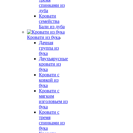
спинками из
дуба
Кровати
семейства
Бали из дуба
Кровати из бука
Дачная
группа из
бука
Двухъярусные
кровати из
бука
Кровати с
ковкой из
бука
Кровати с
мягким
изголовьем из
бука
Кровати с
тремя
спинками из
бука