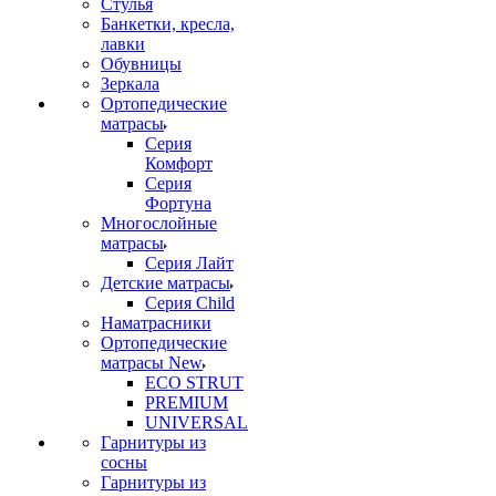
Стулья
Банкетки, кресла,
лавки
Обувницы
Зеркала
Ортопедические
матрасы
Серия
Комфорт
Серия
Фортуна
Многослойные
матрасы
Серия Лайт
Детские матрасы
Серия Child
Наматрасники
Ортопедические
матрасы New
ECO STRUT
PREMIUM
UNIVERSAL
Гарнитуры из
сосны
Гарнитуры из