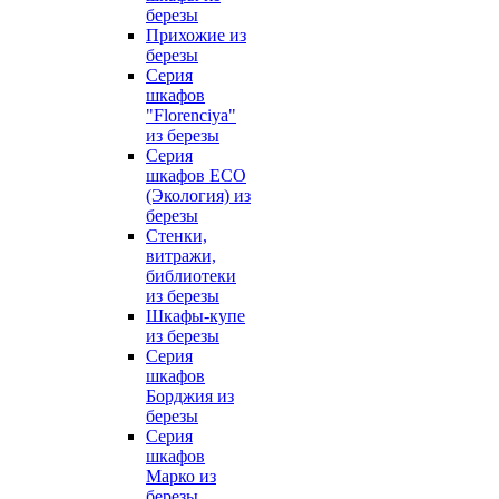
березы
Прихожие из
березы
Серия
шкафов
"Florenciya"
из березы
Серия
шкафов ECO
(Экология) из
березы
Стенки,
витражи,
библиотеки
из березы
Шкафы-купе
из березы
Серия
шкафов
Борджия из
березы
Серия
шкафов
Марко из
березы