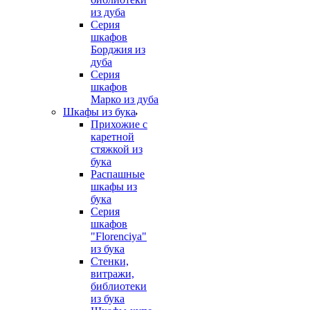
из дуба
Серия
шкафов
Борджия из
дуба
Серия
шкафов
Марко из дуба
Шкафы из бука
Прихожие с
каретной
стяжкой из
бука
Распашные
шкафы из
бука
Серия
шкафов
"Florenciya"
из бука
Стенки,
витражи,
библиотеки
из бука