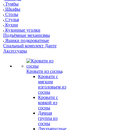
Тумбы
Шкафы
Столы
Стулья
Кухни
Кухонные уголки
Подъёмные механизмы
Ящики подкроватные
Спальный комплект Данте
Аксессуары
Кровати из сосны
Кровати с
мягким
изголовьем из
сосны
Кровати с
ковкой из
сосны
Дачная
группа из
сосны
Двухъярусные