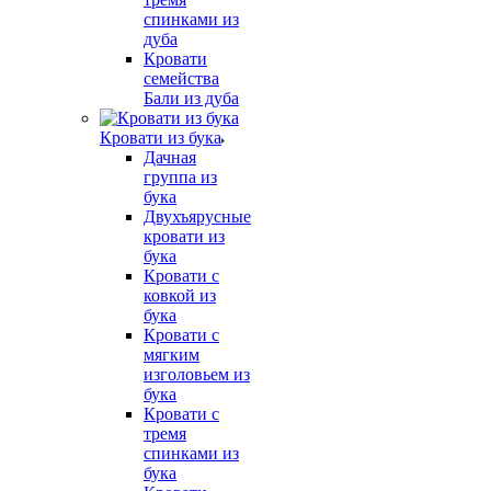
спинками из
дуба
Кровати
семейства
Бали из дуба
Кровати из бука
Дачная
группа из
бука
Двухъярусные
кровати из
бука
Кровати с
ковкой из
бука
Кровати с
мягким
изголовьем из
бука
Кровати с
тремя
спинками из
бука