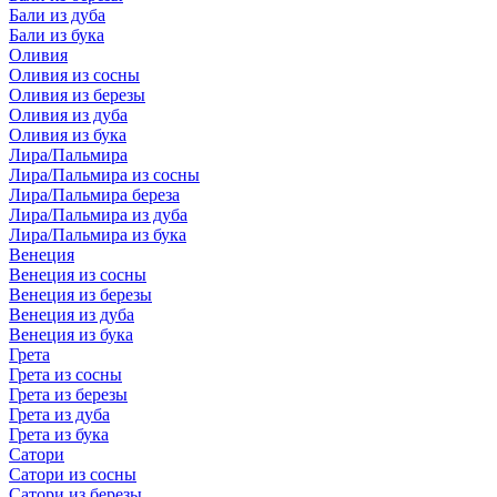
Бали из дуба
Бали из бука
Оливия
Оливия из сосны
Оливия из березы
Оливия из дуба
Оливия из бука
Лира/Пальмира
Лира/Пальмира из сосны
Лира/Пальмира береза
Лира/Пальмира из дуба
Лира/Пальмира из бука
Венеция
Венеция из сосны
Венеция из березы
Венеция из дуба
Венеция из бука
Грета
Грета из сосны
Грета из березы
Грета из дуба
Грета из бука
Сатори
Сатори из сосны
Сатори из березы