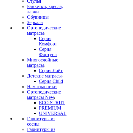
Стулья
Банкетки, кресла,
лавки
Обувницы
Зеркала
Ортопедические
матрасы
Серия
Комфорт
Серия
Фортуна
Многослойные
матрасы
Серия Лайт
Детские матрасы
Серия Child
Наматрасники
Ортопедические
матрасы New
ECO STRUT
PREMIUM
UNIVERSAL
Гарнитуры из
сосны
Гарнитуры из