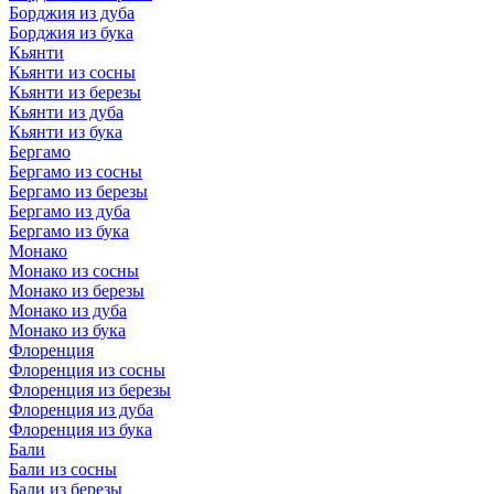
Борджия из дуба
Борджия из бука
Кьянти
Кьянти из сосны
Кьянти из березы
Кьянти из дуба
Кьянти из бука
Бергамо
Бергамо из сосны
Бергамо из березы
Бергамо из дуба
Бергамо из бука
Монако
Монако из сосны
Монако из березы
Монако из дуба
Монако из бука
Флоренция
Флоренция из сосны
Флоренция из березы
Флоренция из дуба
Флоренция из бука
Бали
Бали из сосны
Бали из березы