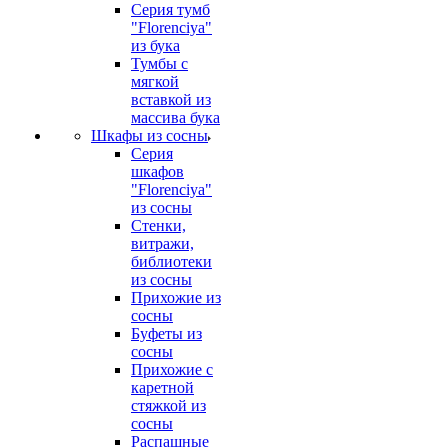
Серия тумб
"Florenciya"
из бука
Тумбы с
мягкой
вставкой из
массива бука
Шкафы из сосны
Серия
шкафов
"Florenciya"
из сосны
Стенки,
витражи,
библиотеки
из сосны
Прихожие из
сосны
Буфеты из
сосны
Прихожие с
каретной
стяжкой из
сосны
Распашные