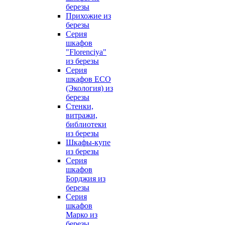
березы
Прихожие из
березы
Серия
шкафов
"Florenciya"
из березы
Серия
шкафов ECO
(Экология) из
березы
Стенки,
витражи,
библиотеки
из березы
Шкафы-купе
из березы
Серия
шкафов
Борджия из
березы
Серия
шкафов
Марко из
березы