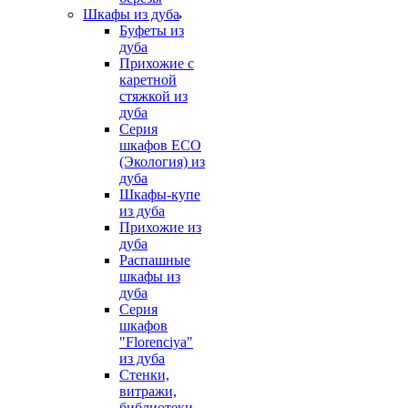
Шкафы из дуба
Буфеты из
дуба
Прихожие с
каретной
стяжкой из
дуба
Серия
шкафов ECO
(Экология) из
дуба
Шкафы-купе
из дуба
Прихожие из
дуба
Распашные
шкафы из
дуба
Серия
шкафов
"Florenciya"
из дуба
Стенки,
витражи,
библиотеки