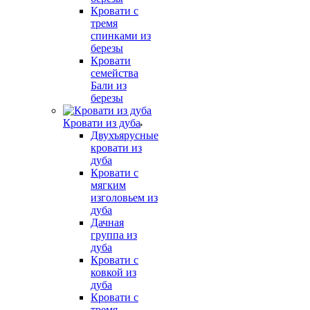
Кровати с
тремя
спинками из
березы
Кровати
семейства
Бали из
березы
Кровати из дуба
Двухъярусные
кровати из
дуба
Кровати с
мягким
изголовьем из
дуба
Дачная
группа из
дуба
Кровати с
ковкой из
дуба
Кровати с
тремя