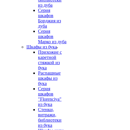
из дуба
Серия
шкафов
Борджия из
дуба
Серия
шкафов
Марко из дуба
Шкафы из бука
Прихожие с
каретной
стяжкой из
бука
Распашные
шкафы из
бука
Серия
шкафов
"Florenciya"
из бука
Стенки,
витражи,
библиотеки
из бука