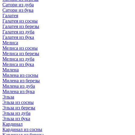
Сатори из дуба
Сатори из бука
Галатея
Галатея из сосны
Галатея из березы
Галатея из дуба
Галатея из бука
Мелиса
Мелиса из сосны
Мелиса из березы
Мелиса из дуба
Мелиса из бука
Милена
Милена из сосны
Милена из березы
Милена из дуба
Милена из бука
Эльза
Эльза из сосны
Эльза из березы
Эльза из дуба
Эльза из бука
Кардинал
Кардинал из сосны
Кардинал из березы