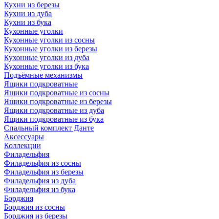
Кухни из березы
Кухни из дуба
Кухни из бука
Кухонные уголки
Кухонные уголки из сосны
Кухонные уголки из березы
Кухонные уголки из дуба
Кухонные уголки из бука
Подъёмные механизмы
Ящики подкроватные
Ящики подкроватные из сосны
Ящики подкроватные из березы
Ящики подкроватные из дуба
Ящики подкроватные из бука
Спальный комплект Данте
Аксессуары
Коллекции
Филадельфия
Филадельфия из сосны
Филадельфия из березы
Филадельфия из дуба
Филадельфия из бука
Борджия
Борджия из сосны
Борджия из березы