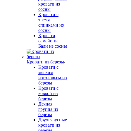
кровати из
сосны
Кровати с
тремя
спинками из
сосны
Кровати
семейства
Бали из сосны
Кровати из березы
Кровати с
мягким
изголовьем из
березы
Кровати с
ковкой из
березы
Дачная
группа из
березы
Двухъярусные
кровати из
березы