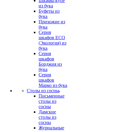
Шкафы-купе
из бука
Буфеты из
бука
Прихожие из
бука
Серия
шкафов ECO
(Экология) из
бука
Серия
шкафов
Борджия из
бука
Серия
шкафов
Марко из бука
Столы из сосны
Письменные
столы из
сосны
Дамские
столы из
сосны
Журнальные