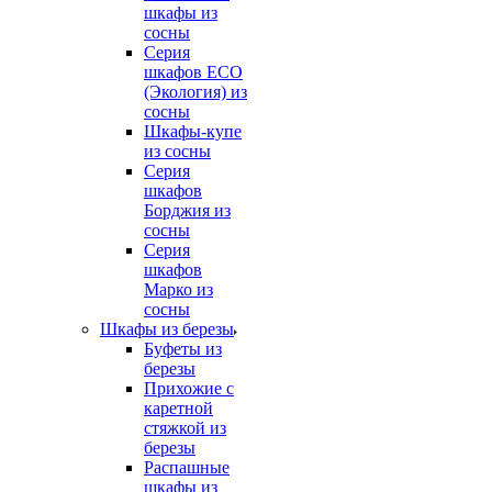
шкафы из
сосны
Серия
шкафов ECO
(Экология) из
сосны
Шкафы-купе
из сосны
Серия
шкафов
Борджия из
сосны
Серия
шкафов
Марко из
сосны
Шкафы из березы
Буфеты из
березы
Прихожие с
каретной
стяжкой из
березы
Распашные
шкафы из