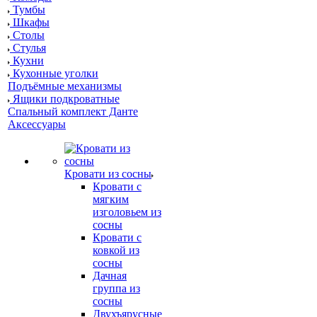
Тумбы
Шкафы
Столы
Стулья
Кухни
Кухонные уголки
Подъёмные механизмы
Ящики подкроватные
Спальный комплект Данте
Аксессуары
Кровати из сосны
Кровати с
мягким
изголовьем из
сосны
Кровати с
ковкой из
сосны
Дачная
группа из
сосны
Двухъярусные