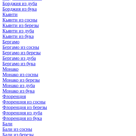
Борджия из дуба
Борджия из бука
Кьянти
Кьянти из сосны
Кьянти из березы
Кьянти из дуба
Кьянти из бука
Бергамо
Бергамо из сосны
Бергамо из березы
Бергамо из дуба
Бергамо из бука
Монако
Монако из сосны
Монако из березы
Монако из дуба
Монако из бука
Флоренция
Флоренция из сосны
Флоренция из березы
Флоренция из дуба
Флоренция из бука
Бали
Бали из сосны
Бали из березы