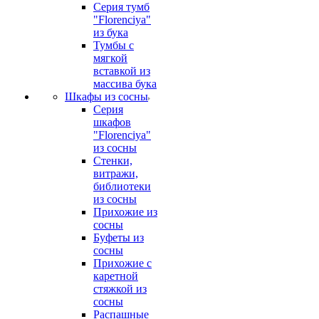
Серия тумб
"Florenciya"
из бука
Тумбы с
мягкой
вставкой из
массива бука
Шкафы из сосны
Серия
шкафов
"Florenciya"
из сосны
Стенки,
витражи,
библиотеки
из сосны
Прихожие из
сосны
Буфеты из
сосны
Прихожие с
каретной
стяжкой из
сосны
Распашные