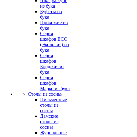
Шкафы-купе
из бука
Буфеты из
бука
Прихожие из
бука
Серия
шкафов ECO
(Экология) из
бука
Серия
шкафов
Борджия из
бука
Серия
шкафов
Марко из бука
Столы из сосны
Письменные
столы из
сосны
Дамские
столы из
сосны
Журнальные