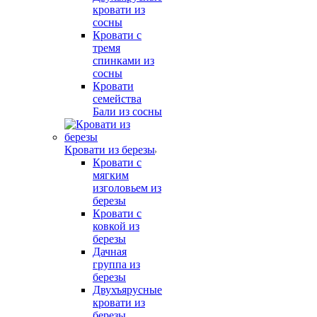
кровати из
сосны
Кровати с
тремя
спинками из
сосны
Кровати
семейства
Бали из сосны
Кровати из березы
Кровати с
мягким
изголовьем из
березы
Кровати с
ковкой из
березы
Дачная
группа из
березы
Двухъярусные
кровати из
березы