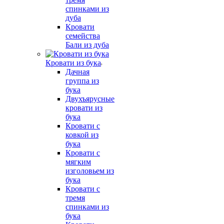
спинками из
дуба
Кровати
семейства
Бали из дуба
Кровати из бука
Дачная
группа из
бука
Двухъярусные
кровати из
бука
Кровати с
ковкой из
бука
Кровати с
мягким
изголовьем из
бука
Кровати с
тремя
спинками из
бука