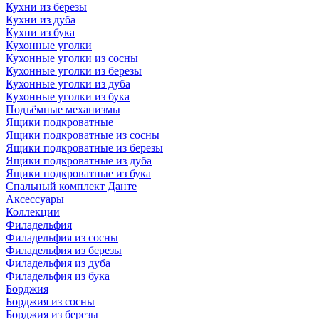
Кухни из березы
Кухни из дуба
Кухни из бука
Кухонные уголки
Кухонные уголки из сосны
Кухонные уголки из березы
Кухонные уголки из дуба
Кухонные уголки из бука
Подъёмные механизмы
Ящики подкроватные
Ящики подкроватные из сосны
Ящики подкроватные из березы
Ящики подкроватные из дуба
Ящики подкроватные из бука
Спальный комплект Данте
Аксессуары
Коллекции
Филадельфия
Филадельфия из сосны
Филадельфия из березы
Филадельфия из дуба
Филадельфия из бука
Борджия
Борджия из сосны
Борджия из березы