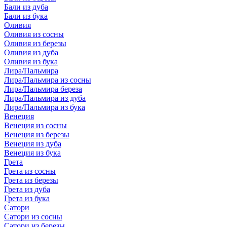
Бали из дуба
Бали из бука
Оливия
Оливия из сосны
Оливия из березы
Оливия из дуба
Оливия из бука
Лира/Пальмира
Лира/Пальмира из сосны
Лира/Пальмира береза
Лира/Пальмира из дуба
Лира/Пальмира из бука
Венеция
Венеция из сосны
Венеция из березы
Венеция из дуба
Венеция из бука
Грета
Грета из сосны
Грета из березы
Грета из дуба
Грета из бука
Сатори
Сатори из сосны
Сатори из березы