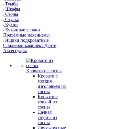
Тумбы
Шкафы
Столы
Стулья
Кухни
Кухонные уголки
Подъёмные механизмы
Ящики подкроватные
Спальный комплект Данте
Аксессуары
Кровати из сосны
Кровати с
мягким
изголовьем из
сосны
Кровати с
ковкой из
сосны
Дачная
группа из
сосны
Двухъярусные