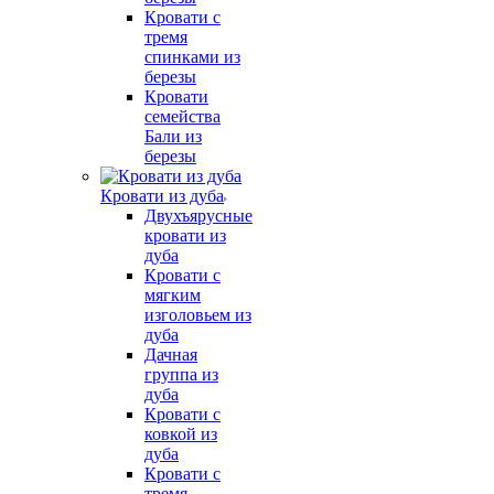
Кровати с
тремя
спинками из
березы
Кровати
семейства
Бали из
березы
Кровати из дуба
Двухъярусные
кровати из
дуба
Кровати с
мягким
изголовьем из
дуба
Дачная
группа из
дуба
Кровати с
ковкой из
дуба
Кровати с
тремя