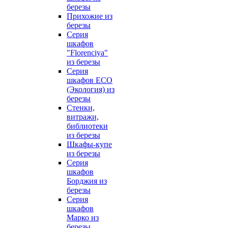
березы
Прихожие из
березы
Серия
шкафов
"Florenciya"
из березы
Серия
шкафов ECO
(Экология) из
березы
Стенки,
витражи,
библиотеки
из березы
Шкафы-купе
из березы
Серия
шкафов
Борджия из
березы
Серия
шкафов
Марко из
березы