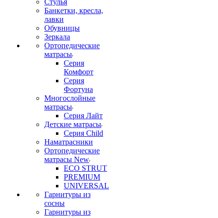
Стулья
Банкетки, кресла,
лавки
Обувницы
Зеркала
Ортопедические
матрасы
Серия
Комфорт
Серия
Фортуна
Многослойные
матрасы
Серия Лайт
Детские матрасы
Серия Child
Наматрасники
Ортопедические
матрасы New
ECO STRUT
PREMIUM
UNIVERSAL
Гарнитуры из
сосны
Гарнитуры из