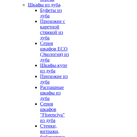
Шкафы из дуба
Буфеты из
дуба
Прихожие с
каретной
стяжкой из
дуба
Серия
шкафов ECO
(Экология) из
дуба
Шкафы-купе
из дуба
Прихожие из
дуба
Распашные
шкафы из
дуба
Серия
шкафов
"Florenciya"
из дуба
Стенки,
витражи,
библиотеки