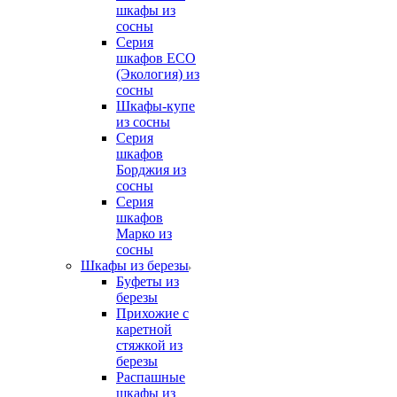
шкафы из
сосны
Серия
шкафов ECO
(Экология) из
сосны
Шкафы-купе
из сосны
Серия
шкафов
Борджия из
сосны
Серия
шкафов
Марко из
сосны
Шкафы из березы
Буфеты из
березы
Прихожие с
каретной
стяжкой из
березы
Распашные
шкафы из