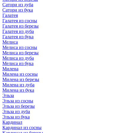
Сатори из дуба
Сатори из бука
Галатея
Галатея из сосны
Галатея из березы
Галатея из дуба
Галатея из бука
Мелиса
Мелиса из сосны
Мелиса из березы
Мелиса из дуба
Мелиса из бука
Милена
Милена из сосны
Милена из березы
Милена из дуба
Милена из бука
Эльза
Эльза из сосны
Эльза из березы
Эльза из дуба
Эльза из бука
Кардинал
Кардинал из сосны
Кардинал из березы