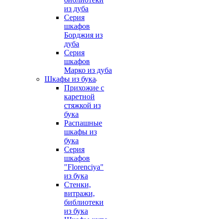
из дуба
Серия
шкафов
Борджия из
дуба
Серия
шкафов
Марко из дуба
Шкафы из бука
Прихожие с
каретной
стяжкой из
бука
Распашные
шкафы из
бука
Серия
шкафов
"Florenciya"
из бука
Стенки,
витражи,
библиотеки
из бука