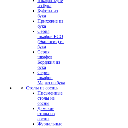
Шкафы-купе
из бука
Буфеты из
бука
Прихожие из
бука
Серия
шкафов ECO
(Экология) из
бука
Серия
шкафов
Борджия из
бука
Серия
шкафов
Марко из бука
Столы из сосны
Письменные
столы из
сосны
Дамские
столы из
сосны
Журнальные