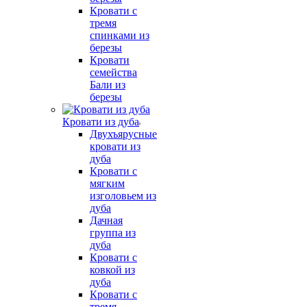
Кровати с
тремя
спинками из
березы
Кровати
семейства
Бали из
березы
Кровати из дуба
Двухъярусные
кровати из
дуба
Кровати с
мягким
изголовьем из
дуба
Дачная
группа из
дуба
Кровати с
ковкой из
дуба
Кровати с
тремя