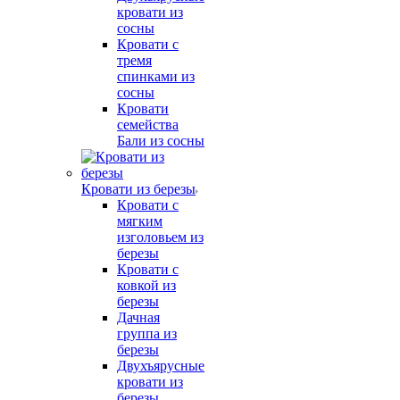
кровати из
сосны
Кровати с
тремя
спинками из
сосны
Кровати
семейства
Бали из сосны
Кровати из березы
Кровати с
мягким
изголовьем из
березы
Кровати с
ковкой из
березы
Дачная
группа из
березы
Двухъярусные
кровати из
березы