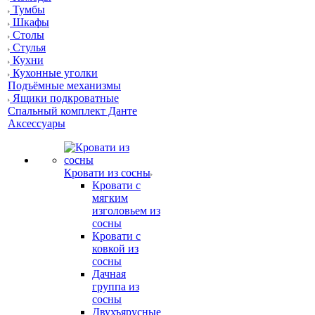
Тумбы
Шкафы
Столы
Стулья
Кухни
Кухонные уголки
Подъёмные механизмы
Ящики подкроватные
Спальный комплект Данте
Аксессуары
Кровати из сосны
Кровати с
мягким
изголовьем из
сосны
Кровати с
ковкой из
сосны
Дачная
группа из
сосны
Двухъярусные