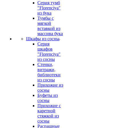
Серия тумб
"Florenciya"
из бука
Тумбы с
мягкой
вставкой из
массива бука
Шкафы из сосны
Серия
шкафов
"Florenciya"
из сосны
Стенки,
витражи,
библиотеки
из сосны
Прихожие из
сосны
Буфеты из
сосны
Прихожие с
каретной
стяжкой из
сосны
Распашные