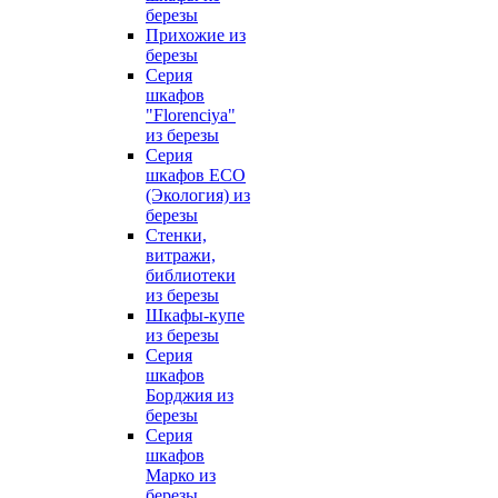
березы
Прихожие из
березы
Серия
шкафов
"Florenciya"
из березы
Серия
шкафов ECO
(Экология) из
березы
Стенки,
витражи,
библиотеки
из березы
Шкафы-купе
из березы
Серия
шкафов
Борджия из
березы
Серия
шкафов
Марко из
березы