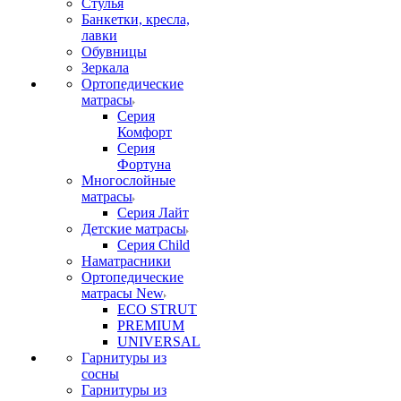
Стулья
Банкетки, кресла,
лавки
Обувницы
Зеркала
Ортопедические
матрасы
Серия
Комфорт
Серия
Фортуна
Многослойные
матрасы
Серия Лайт
Детские матрасы
Серия Child
Наматрасники
Ортопедические
матрасы New
ECO STRUT
PREMIUM
UNIVERSAL
Гарнитуры из
сосны
Гарнитуры из