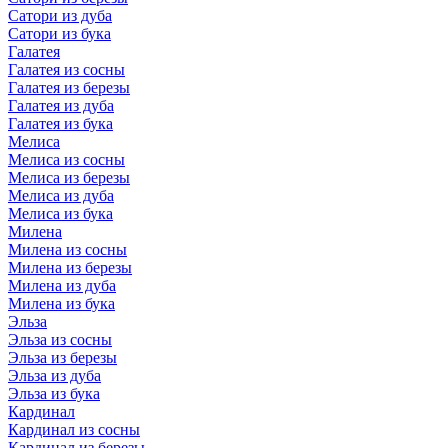
Сатори из дуба
Сатори из бука
Галатея
Галатея из сосны
Галатея из березы
Галатея из дуба
Галатея из бука
Мелиса
Мелиса из сосны
Мелиса из березы
Мелиса из дуба
Мелиса из бука
Милена
Милена из сосны
Милена из березы
Милена из дуба
Милена из бука
Эльза
Эльза из сосны
Эльза из березы
Эльза из дуба
Эльза из бука
Кардинал
Кардинал из сосны
Кардинал из березы