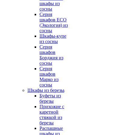
шкафы из
сосны
Серия
шкафов ECO
(Экология) из
сосны
Шкафы-купе
из сосны
Серия
шкафов
Борджия из
сосны
Серия
шкафов
Марко из
сосны
Шкафы из березы
Буфеты из
березы
Прихожие с
каретной
стяжкой из
березы
Распашные
шкафы из