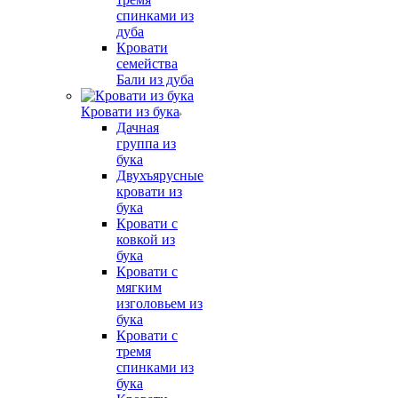
спинками из
дуба
Кровати
семейства
Бали из дуба
Кровати из бука
Дачная
группа из
бука
Двухъярусные
кровати из
бука
Кровати с
ковкой из
бука
Кровати с
мягким
изголовьем из
бука
Кровати с
тремя
спинками из
бука