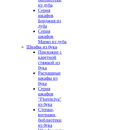
из дуба
Серия
шкафов
Борджия из
дуба
Серия
шкафов
Марко из дуба
Шкафы из бука
Прихожие с
каретной
стяжкой из
бука
Распашные
шкафы из
бука
Серия
шкафов
"Florenciya"
из бука
Стенки,
витражи,
библиотеки
из бука