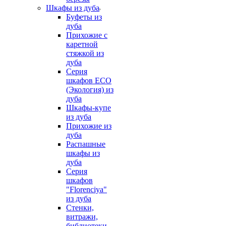
Шкафы из дуба
Буфеты из
дуба
Прихожие с
каретной
стяжкой из
дуба
Серия
шкафов ECO
(Экология) из
дуба
Шкафы-купе
из дуба
Прихожие из
дуба
Распашные
шкафы из
дуба
Серия
шкафов
"Florenciya"
из дуба
Стенки,
витражи,
библиотеки