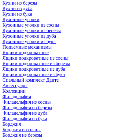
Кухни из березы
Кухни из дуба
Кухни из бука
Кухонные уголки
Кухонные уголки из сосны
Кухонные уголки из березы
Кухонные уголки из дуба
Кухонные уголки из бука
Подъёмные механизмы
Ящики подкроватные
Ящики подкроватные из сосны
Ящики подкроватные из березы
Ящики подкроватные из дуба
Ящики подкроватные из бука
Спальный комплект Данте
Аксессуары
Коллекции
Филадельфия
Филадельфия из сосны
Филадельфия из березы
Филадельфия из дуба
Филадельфия из бука
Борджия
Борджия из сосны
Борджия из березы