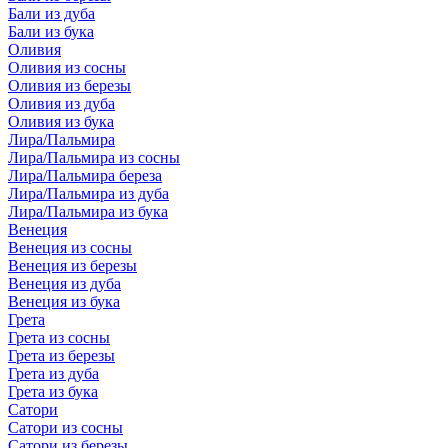
Бали из дуба
Бали из бука
Оливия
Оливия из сосны
Оливия из березы
Оливия из дуба
Оливия из бука
Лира/Пальмира
Лира/Пальмира из сосны
Лира/Пальмира береза
Лира/Пальмира из дуба
Лира/Пальмира из бука
Венеция
Венеция из сосны
Венеция из березы
Венеция из дуба
Венеция из бука
Грета
Грета из сосны
Грета из березы
Грета из дуба
Грета из бука
Сатори
Сатори из сосны
Сатори из березы