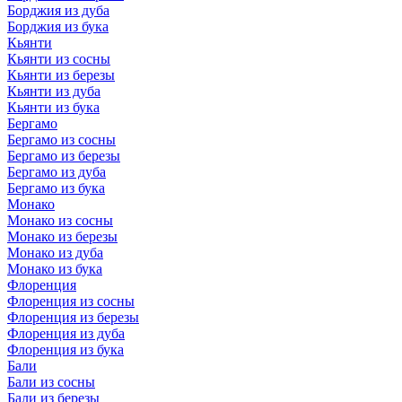
Борджия из дуба
Борджия из бука
Кьянти
Кьянти из сосны
Кьянти из березы
Кьянти из дуба
Кьянти из бука
Бергамо
Бергамо из сосны
Бергамо из березы
Бергамо из дуба
Бергамо из бука
Монако
Монако из сосны
Монако из березы
Монако из дуба
Монако из бука
Флоренция
Флоренция из сосны
Флоренция из березы
Флоренция из дуба
Флоренция из бука
Бали
Бали из сосны
Бали из березы