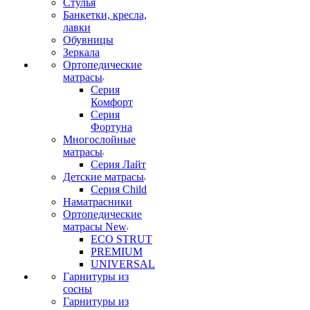
Стулья
Банкетки, кресла,
лавки
Обувницы
Зеркала
Ортопедические
матрасы
Серия
Комфорт
Серия
Фортуна
Многослойные
матрасы
Серия Лайт
Детские матрасы
Серия Child
Наматрасники
Ортопедические
матрасы New
ECO STRUT
PREMIUM
UNIVERSAL
Гарнитуры из
сосны
Гарнитуры из