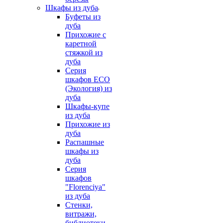
Шкафы из дуба
Буфеты из
дуба
Прихожие с
каретной
стяжкой из
дуба
Серия
шкафов ECO
(Экология) из
дуба
Шкафы-купе
из дуба
Прихожие из
дуба
Распашные
шкафы из
дуба
Серия
шкафов
"Florenciya"
из дуба
Стенки,
витражи,
библиотеки