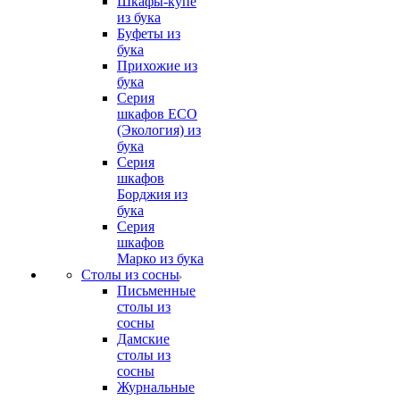
Шкафы-купе
из бука
Буфеты из
бука
Прихожие из
бука
Серия
шкафов ECO
(Экология) из
бука
Серия
шкафов
Борджия из
бука
Серия
шкафов
Марко из бука
Столы из сосны
Письменные
столы из
сосны
Дамские
столы из
сосны
Журнальные