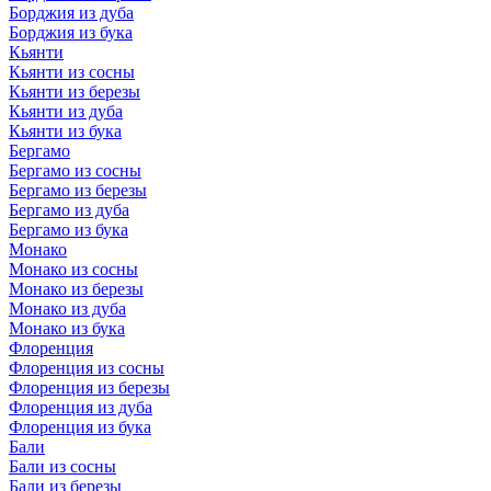
Борджия из дуба
Борджия из бука
Кьянти
Кьянти из сосны
Кьянти из березы
Кьянти из дуба
Кьянти из бука
Бергамо
Бергамо из сосны
Бергамо из березы
Бергамо из дуба
Бергамо из бука
Монако
Монако из сосны
Монако из березы
Монако из дуба
Монако из бука
Флоренция
Флоренция из сосны
Флоренция из березы
Флоренция из дуба
Флоренция из бука
Бали
Бали из сосны
Бали из березы