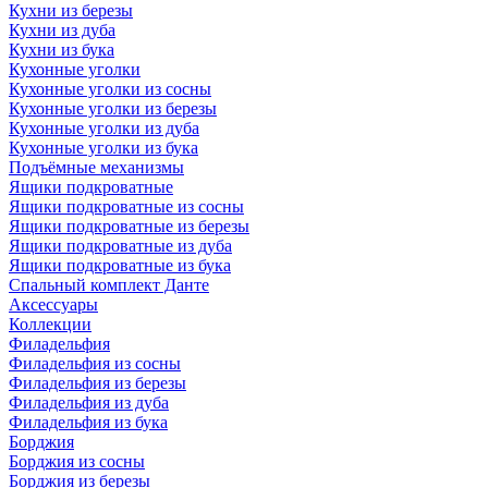
Кухни из березы
Кухни из дуба
Кухни из бука
Кухонные уголки
Кухонные уголки из сосны
Кухонные уголки из березы
Кухонные уголки из дуба
Кухонные уголки из бука
Подъёмные механизмы
Ящики подкроватные
Ящики подкроватные из сосны
Ящики подкроватные из березы
Ящики подкроватные из дуба
Ящики подкроватные из бука
Спальный комплект Данте
Аксессуары
Коллекции
Филадельфия
Филадельфия из сосны
Филадельфия из березы
Филадельфия из дуба
Филадельфия из бука
Борджия
Борджия из сосны
Борджия из березы