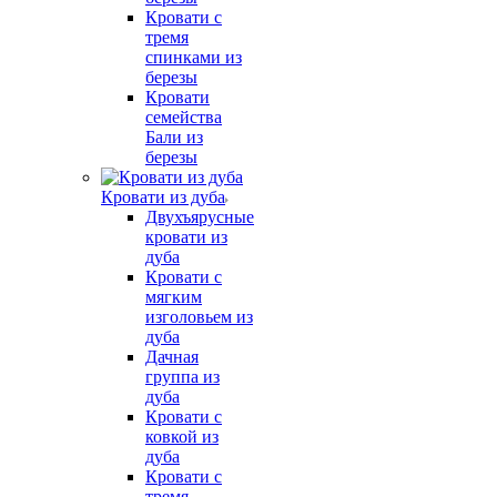
Кровати с
тремя
спинками из
березы
Кровати
семейства
Бали из
березы
Кровати из дуба
Двухъярусные
кровати из
дуба
Кровати с
мягким
изголовьем из
дуба
Дачная
группа из
дуба
Кровати с
ковкой из
дуба
Кровати с
тремя