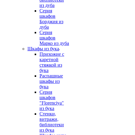
из дуба
Серия
шкафов
Борджия из
дуба
Серия
шкафов
Марко из дуба
Шкафы из бука
Прихожие с
каретной
стяжкой из
бука
Распашные
шкафы из
бука
Серия
шкафов
"Florenciya"
из бука
Стенки,
витражи,
библиотеки
из бука