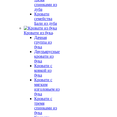
спинками из
дуба
Кровати
семейства
Бали из дуба
Кровати из бука
Дачная
группа из
бука
Двухъярусные
кровати из
бука
Кровати с
ковкой из
бука
Кровати с
мягким
изголовьем из
бука
Кровати с
тремя
спинками из
бука