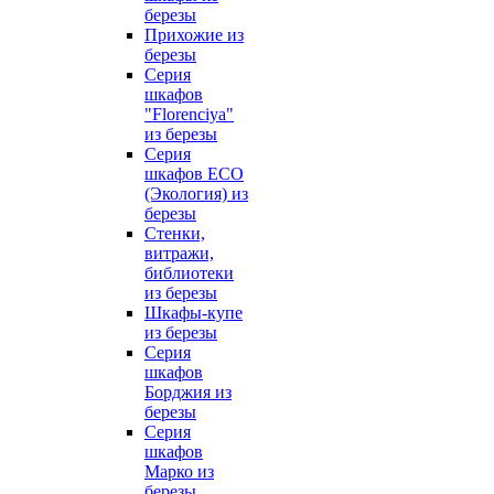
березы
Прихожие из
березы
Серия
шкафов
"Florenciya"
из березы
Серия
шкафов ECO
(Экология) из
березы
Стенки,
витражи,
библиотеки
из березы
Шкафы-купе
из березы
Серия
шкафов
Борджия из
березы
Серия
шкафов
Марко из
березы