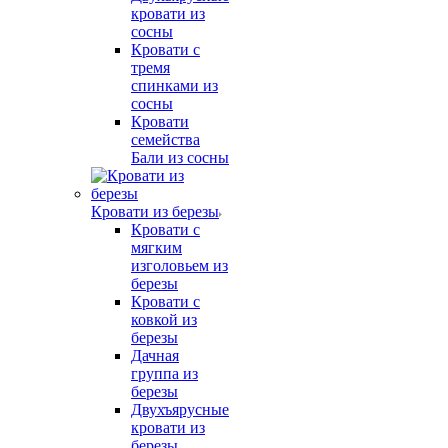
кровати из
сосны
Кровати с
тремя
спинками из
сосны
Кровати
семейства
Бали из сосны
Кровати из березы
Кровати с
мягким
изголовьем из
березы
Кровати с
ковкой из
березы
Дачная
группа из
березы
Двухъярусные
кровати из
березы