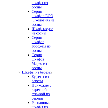
шкафы из
сосны
Серия
шкафов ECO
(Экология) из
сосны
Шкафы-купе
из сосны
Серия
шкафов
Борджия из
сосны
Серия
шкафов
Марко из
сосны
Шкафы из березы
Буфеты из
березы
Прихожие с
каретной
стяжкой из
березы
Распашные
шкафы из