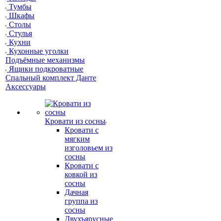
Тумбы
Шкафы
Столы
Стулья
Кухни
Кухонные уголки
Подъёмные механизмы
Ящики подкроватные
Спальный комплект Данте
Аксессуары
Кровати из сосны
Кровати с
мягким
изголовьем из
сосны
Кровати с
ковкой из
сосны
Дачная
группа из
сосны
Двухъярусные