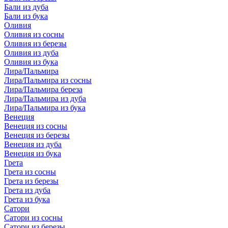
Бали из дуба
Бали из бука
Оливия
Оливия из сосны
Оливия из березы
Оливия из дуба
Оливия из бука
Лира/Пальмира
Лира/Пальмира из сосны
Лира/Пальмира береза
Лира/Пальмира из дуба
Лира/Пальмира из бука
Венеция
Венеция из сосны
Венеция из березы
Венеция из дуба
Венеция из бука
Грета
Грета из сосны
Грета из березы
Грета из дуба
Грета из бука
Сатори
Сатори из сосны
Сатори из березы