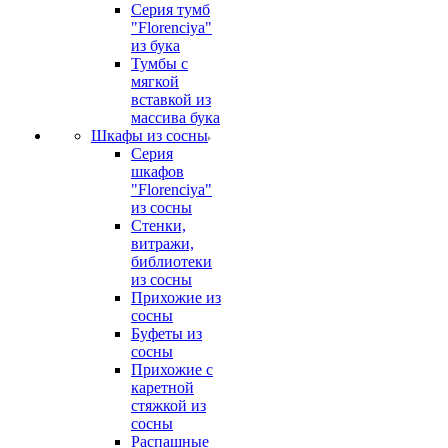
Серия тумб
"Florenciya"
из бука
Тумбы с
мягкой
вставкой из
массива бука
Шкафы из сосны
Серия
шкафов
"Florenciya"
из сосны
Стенки,
витражи,
библиотеки
из сосны
Прихожие из
сосны
Буфеты из
сосны
Прихожие с
каретной
стяжкой из
сосны
Распашные