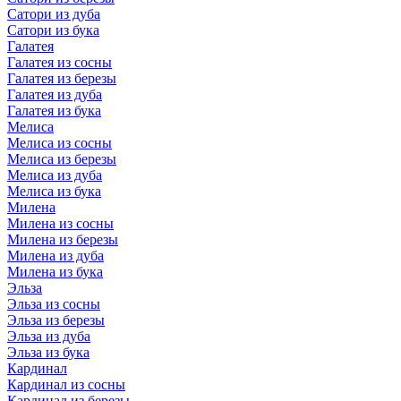
Сатори из дуба
Сатори из бука
Галатея
Галатея из сосны
Галатея из березы
Галатея из дуба
Галатея из бука
Мелиса
Мелиса из сосны
Мелиса из березы
Мелиса из дуба
Мелиса из бука
Милена
Милена из сосны
Милена из березы
Милена из дуба
Милена из бука
Эльза
Эльза из сосны
Эльза из березы
Эльза из дуба
Эльза из бука
Кардинал
Кардинал из сосны
Кардинал из березы