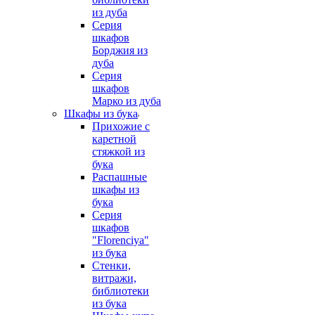
из дуба
Серия
шкафов
Борджия из
дуба
Серия
шкафов
Марко из дуба
Шкафы из бука
Прихожие с
каретной
стяжкой из
бука
Распашные
шкафы из
бука
Серия
шкафов
"Florenciya"
из бука
Стенки,
витражи,
библиотеки
из бука