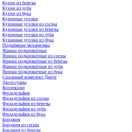
Кухни из березы
Кухни из дуба
Кухни из бука
Кухонные уголки
Кухонные уголки из сосны
Кухонные уголки из березы
Кухонные уголки из дуба
Кухонные уголки из бука
Подъёмные механизмы
Ящики подкроватные
Ящики подкроватные из сосны
Ящики подкроватные из березы
Ящики подкроватные из дуба
Ящики подкроватные из бука
Спальный комплект Данте
Аксессуары
Коллекции
Филадельфия
Филадельфия из сосны
Филадельфия из березы
Филадельфия из дуба
Филадельфия из бука
Борджия
Борджия из сосны
Борджия из березы