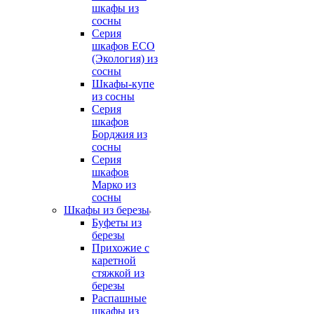
шкафы из
сосны
Серия
шкафов ECO
(Экология) из
сосны
Шкафы-купе
из сосны
Серия
шкафов
Борджия из
сосны
Серия
шкафов
Марко из
сосны
Шкафы из березы
Буфеты из
березы
Прихожие с
каретной
стяжкой из
березы
Распашные
шкафы из