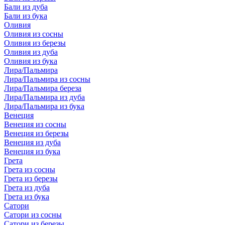
Бали из дуба
Бали из бука
Оливия
Оливия из сосны
Оливия из березы
Оливия из дуба
Оливия из бука
Лира/Пальмира
Лира/Пальмира из сосны
Лира/Пальмира береза
Лира/Пальмира из дуба
Лира/Пальмира из бука
Венеция
Венеция из сосны
Венеция из березы
Венеция из дуба
Венеция из бука
Грета
Грета из сосны
Грета из березы
Грета из дуба
Грета из бука
Сатори
Сатори из сосны
Сатори из березы