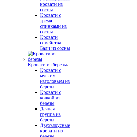
кровати из
сосны
Кровати с
тремя
спинками из
сосны
Кровати
семейства
Бали из сосны
Кровати из березы
Кровати с
мягким
изголовьем из
березы
Кровати с
ковкой из
березы
Дачная
группа из
березы
Двухъярусные
кровати из
березы