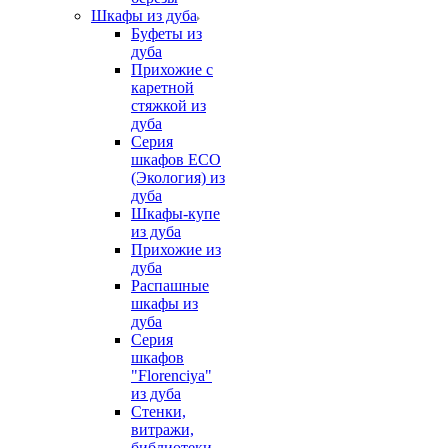
Шкафы из дуба
Буфеты из
дуба
Прихожие с
каретной
стяжкой из
дуба
Серия
шкафов ECO
(Экология) из
дуба
Шкафы-купе
из дуба
Прихожие из
дуба
Распашные
шкафы из
дуба
Серия
шкафов
"Florenciya"
из дуба
Стенки,
витражи,
библиотеки