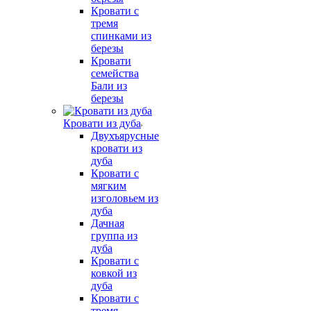
Кровати с
тремя
спинками из
березы
Кровати
семейства
Бали из
березы
Кровати из дуба
Двухъярусные
кровати из
дуба
Кровати с
мягким
изголовьем из
дуба
Дачная
группа из
дуба
Кровати с
ковкой из
дуба
Кровати с
тремя