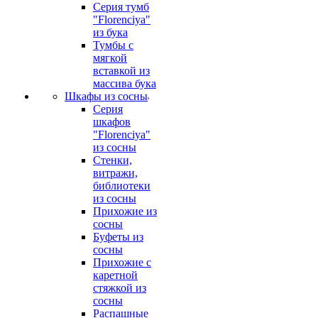
Серия тумб
"Florenciya"
из бука
Тумбы с
мягкой
вставкой из
массива бука
Шкафы из сосны
Серия
шкафов
"Florenciya"
из сосны
Стенки,
витражи,
библиотеки
из сосны
Прихожие из
сосны
Буфеты из
сосны
Прихожие с
каретной
стяжкой из
сосны
Распашные