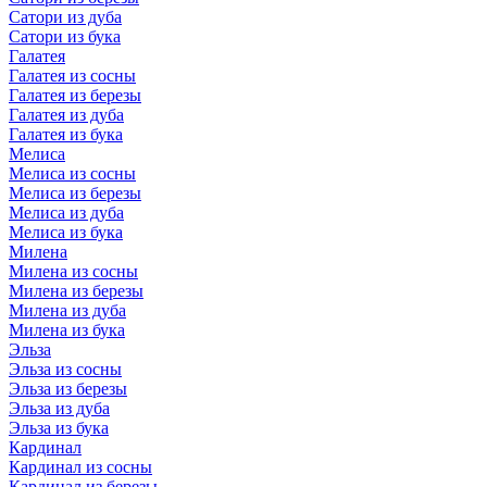
Сатори из дуба
Сатори из бука
Галатея
Галатея из сосны
Галатея из березы
Галатея из дуба
Галатея из бука
Мелиса
Мелиса из сосны
Мелиса из березы
Мелиса из дуба
Мелиса из бука
Милена
Милена из сосны
Милена из березы
Милена из дуба
Милена из бука
Эльза
Эльза из сосны
Эльза из березы
Эльза из дуба
Эльза из бука
Кардинал
Кардинал из сосны
Кардинал из березы