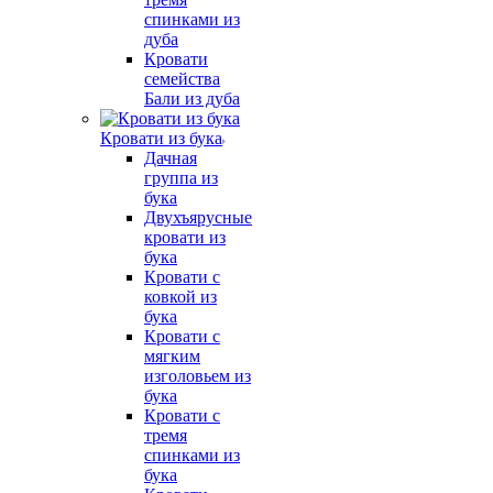
спинками из
дуба
Кровати
семейства
Бали из дуба
Кровати из бука
Дачная
группа из
бука
Двухъярусные
кровати из
бука
Кровати с
ковкой из
бука
Кровати с
мягким
изголовьем из
бука
Кровати с
тремя
спинками из
бука