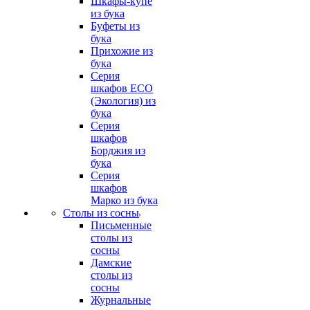
Шкафы-купе
из бука
Буфеты из
бука
Прихожие из
бука
Серия
шкафов ECO
(Экология) из
бука
Серия
шкафов
Борджия из
бука
Серия
шкафов
Марко из бука
Столы из сосны
Письменные
столы из
сосны
Дамские
столы из
сосны
Журнальные