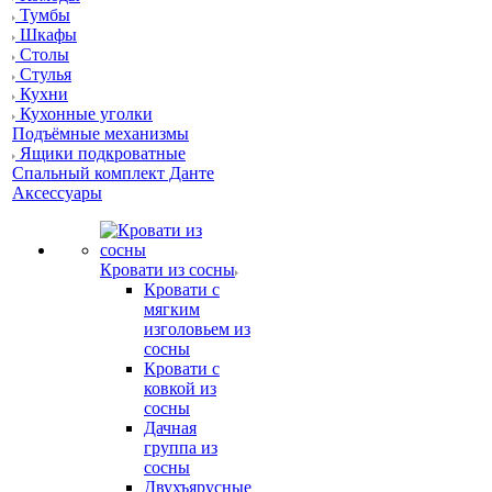
Тумбы
Шкафы
Столы
Стулья
Кухни
Кухонные уголки
Подъёмные механизмы
Ящики подкроватные
Спальный комплект Данте
Аксессуары
Кровати из сосны
Кровати с
мягким
изголовьем из
сосны
Кровати с
ковкой из
сосны
Дачная
группа из
сосны
Двухъярусные