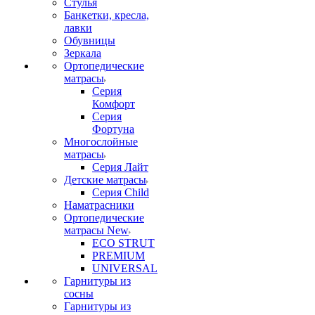
Стулья
Банкетки, кресла,
лавки
Обувницы
Зеркала
Ортопедические
матрасы
Серия
Комфорт
Серия
Фортуна
Многослойные
матрасы
Серия Лайт
Детские матрасы
Серия Child
Наматрасники
Ортопедические
матрасы New
ECO STRUT
PREMIUM
UNIVERSAL
Гарнитуры из
сосны
Гарнитуры из