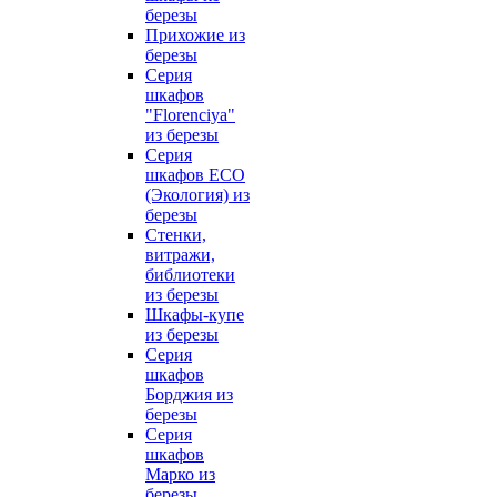
березы
Прихожие из
березы
Серия
шкафов
"Florenciya"
из березы
Серия
шкафов ECO
(Экология) из
березы
Стенки,
витражи,
библиотеки
из березы
Шкафы-купе
из березы
Серия
шкафов
Борджия из
березы
Серия
шкафов
Марко из
березы