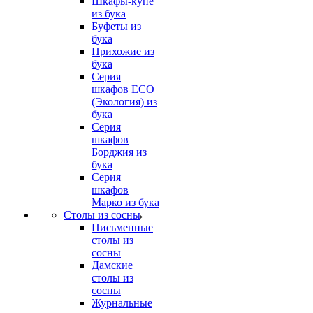
Шкафы-купе
из бука
Буфеты из
бука
Прихожие из
бука
Серия
шкафов ECO
(Экология) из
бука
Серия
шкафов
Борджия из
бука
Серия
шкафов
Марко из бука
Столы из сосны
Письменные
столы из
сосны
Дамские
столы из
сосны
Журнальные