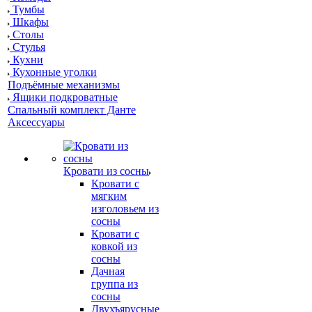
Тумбы
Шкафы
Столы
Стулья
Кухни
Кухонные уголки
Подъёмные механизмы
Ящики подкроватные
Спальный комплект Данте
Аксессуары
Кровати из сосны
Кровати с
мягким
изголовьем из
сосны
Кровати с
ковкой из
сосны
Дачная
группа из
сосны
Двухъярусные