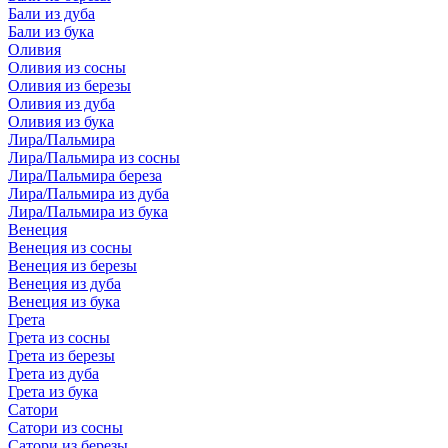
Бали из дуба
Бали из бука
Оливия
Оливия из сосны
Оливия из березы
Оливия из дуба
Оливия из бука
Лира/Пальмира
Лира/Пальмира из сосны
Лира/Пальмира береза
Лира/Пальмира из дуба
Лира/Пальмира из бука
Венеция
Венеция из сосны
Венеция из березы
Венеция из дуба
Венеция из бука
Грета
Грета из сосны
Грета из березы
Грета из дуба
Грета из бука
Сатори
Сатори из сосны
Сатори из березы