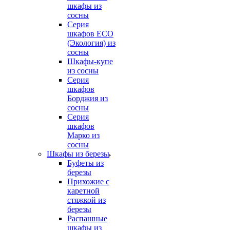
шкафы из
сосны
Серия
шкафов ECO
(Экология) из
сосны
Шкафы-купе
из сосны
Серия
шкафов
Борджия из
сосны
Серия
шкафов
Марко из
сосны
Шкафы из березы
Буфеты из
березы
Прихожие с
каретной
стяжкой из
березы
Распашные
шкафы из