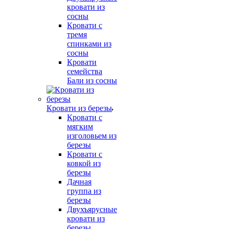
кровати из
сосны
Кровати с
тремя
спинками из
сосны
Кровати
семейства
Бали из сосны
Кровати из березы
Кровати с
мягким
изголовьем из
березы
Кровати с
ковкой из
березы
Дачная
группа из
березы
Двухъярусные
кровати из
березы