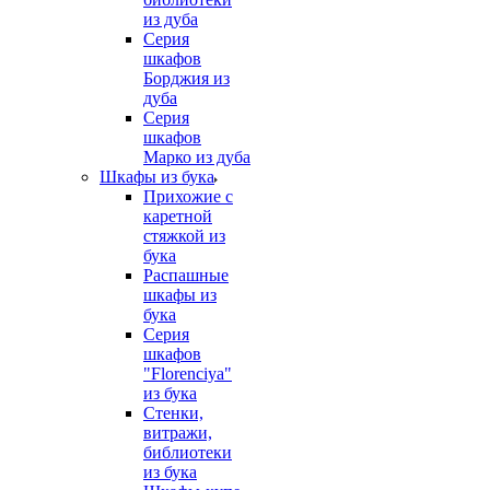
из дуба
Серия
шкафов
Борджия из
дуба
Серия
шкафов
Марко из дуба
Шкафы из бука
Прихожие с
каретной
стяжкой из
бука
Распашные
шкафы из
бука
Серия
шкафов
"Florenciya"
из бука
Стенки,
витражи,
библиотеки
из бука