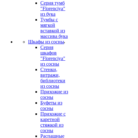
Серия тумб
"Florenciya"
из бука
Тумбы с
мягкой
вставкой из
массива бука
Шкафы из сосны
Серия
шкафов
"Florenciya"
из сосны
Стенки,
витражи,
библиотеки
из сосны
Прихожие из
сосны
Буфеты из
сосны
Прихожие с
каретной
стяжкой из
сосны
Распашные