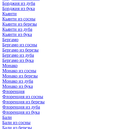
Борджия из дуба
Борджия из бука
Кьянти
Кьянти из сосны
Кьянти из березы
Кьянти из дуба
Кьянти из бука
Бергамо
Бергамо из сосны
Бергамо из березы
Бергамо из дуба
Бергамо из бука
Монако
Монако из сосны
Монако из березы
Монако из дуба
Монако из бука
Флоренция
Флоренция из сосны
Флоренция из березы
Флоренция из дуба
Флоренция из бука
Бали
Бали из сосны
Бали из березы