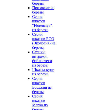
березы
Прихожие из
березы
Серия
шкафов
"Florenciya"
из березы
Серия
шкафов ECO
(Экология) из
березы
Стенки,
витражи,
библиотеки
из березы
Шкафы-купе
из березы
Серия
шкафов
Борджия из
березы
Серия
шкафов
Марко из
березы