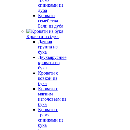
спинками из
дуба
Кровати
семейства
Бали из дуба
Кровати из бука
Дачная
группа из
бука
Двухъярусные
кровати из
бука
Кровати с
ковкой из
бука
Кровати с
мягким
изголовьем из
бука
Кровати с
тремя
спинками из
бука