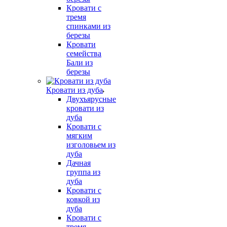
Кровати с
тремя
спинками из
березы
Кровати
семейства
Бали из
березы
Кровати из дуба
Двухъярусные
кровати из
дуба
Кровати с
мягким
изголовьем из
дуба
Дачная
группа из
дуба
Кровати с
ковкой из
дуба
Кровати с
тремя