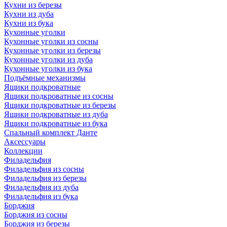
Кухни из березы
Кухни из дуба
Кухни из бука
Кухонные уголки
Кухонные уголки из сосны
Кухонные уголки из березы
Кухонные уголки из дуба
Кухонные уголки из бука
Подъёмные механизмы
Ящики подкроватные
Ящики подкроватные из сосны
Ящики подкроватные из березы
Ящики подкроватные из дуба
Ящики подкроватные из бука
Спальный комплект Данте
Аксессуары
Коллекции
Филадельфия
Филадельфия из сосны
Филадельфия из березы
Филадельфия из дуба
Филадельфия из бука
Борджия
Борджия из сосны
Борджия из березы