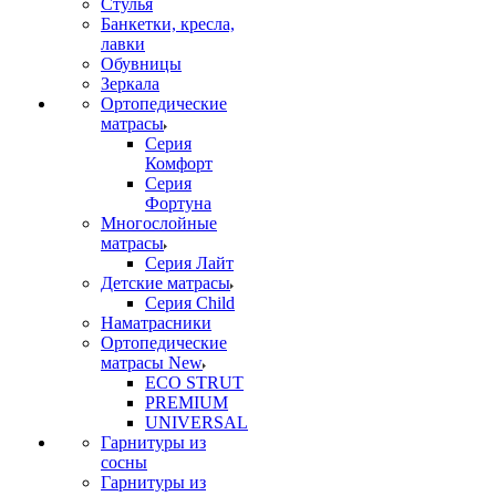
Стулья
Банкетки, кресла,
лавки
Обувницы
Зеркала
Ортопедические
матрасы
Серия
Комфорт
Серия
Фортуна
Многослойные
матрасы
Серия Лайт
Детские матрасы
Серия Child
Наматрасники
Ортопедические
матрасы New
ECO STRUT
PREMIUM
UNIVERSAL
Гарнитуры из
сосны
Гарнитуры из