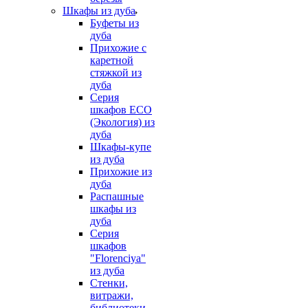
Шкафы из дуба
Буфеты из
дуба
Прихожие с
каретной
стяжкой из
дуба
Серия
шкафов ECO
(Экология) из
дуба
Шкафы-купе
из дуба
Прихожие из
дуба
Распашные
шкафы из
дуба
Серия
шкафов
"Florenciya"
из дуба
Стенки,
витражи,
библиотеки