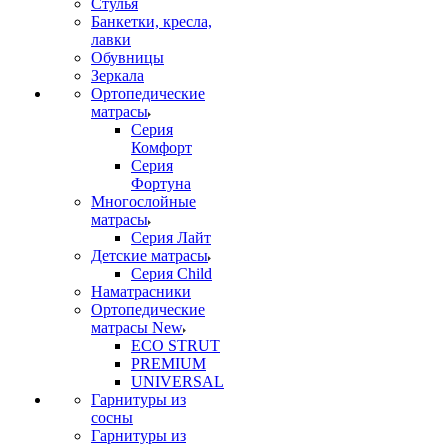
Стулья
Банкетки, кресла,
лавки
Обувницы
Зеркала
Ортопедические
матрасы
Серия
Комфорт
Серия
Фортуна
Многослойные
матрасы
Серия Лайт
Детские матрасы
Серия Child
Наматрасники
Ортопедические
матрасы New
ECO STRUT
PREMIUM
UNIVERSAL
Гарнитуры из
сосны
Гарнитуры из