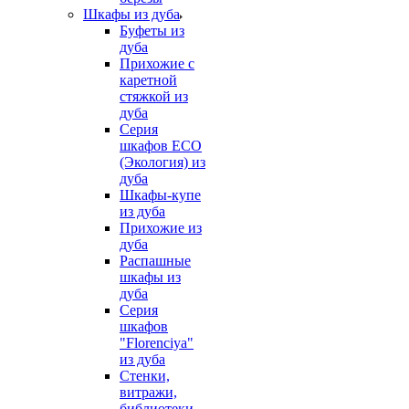
Шкафы из дуба
Буфеты из
дуба
Прихожие с
каретной
стяжкой из
дуба
Серия
шкафов ECO
(Экология) из
дуба
Шкафы-купе
из дуба
Прихожие из
дуба
Распашные
шкафы из
дуба
Серия
шкафов
"Florenciya"
из дуба
Стенки,
витражи,
библиотеки