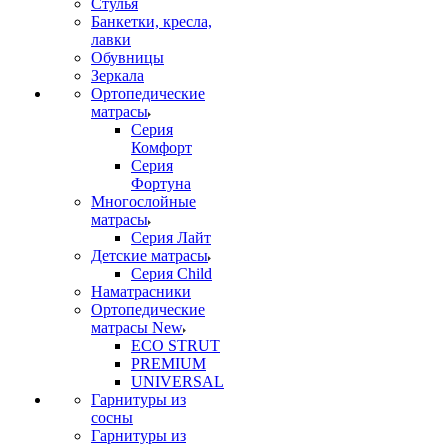
Стулья
Банкетки, кресла,
лавки
Обувницы
Зеркала
Ортопедические
матрасы
Серия
Комфорт
Серия
Фортуна
Многослойные
матрасы
Серия Лайт
Детские матрасы
Серия Child
Наматрасники
Ортопедические
матрасы New
ECO STRUT
PREMIUM
UNIVERSAL
Гарнитуры из
сосны
Гарнитуры из