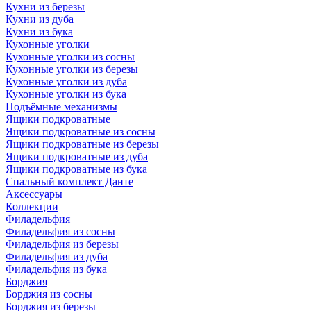
Кухни из березы
Кухни из дуба
Кухни из бука
Кухонные уголки
Кухонные уголки из сосны
Кухонные уголки из березы
Кухонные уголки из дуба
Кухонные уголки из бука
Подъёмные механизмы
Ящики подкроватные
Ящики подкроватные из сосны
Ящики подкроватные из березы
Ящики подкроватные из дуба
Ящики подкроватные из бука
Спальный комплект Данте
Аксессуары
Коллекции
Филадельфия
Филадельфия из сосны
Филадельфия из березы
Филадельфия из дуба
Филадельфия из бука
Борджия
Борджия из сосны
Борджия из березы