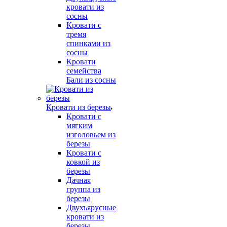
кровати из
сосны
Кровати с
тремя
спинками из
сосны
Кровати
семейства
Бали из сосны
Кровати из березы
Кровати с
мягким
изголовьем из
березы
Кровати с
ковкой из
березы
Дачная
группа из
березы
Двухъярусные
кровати из
березы