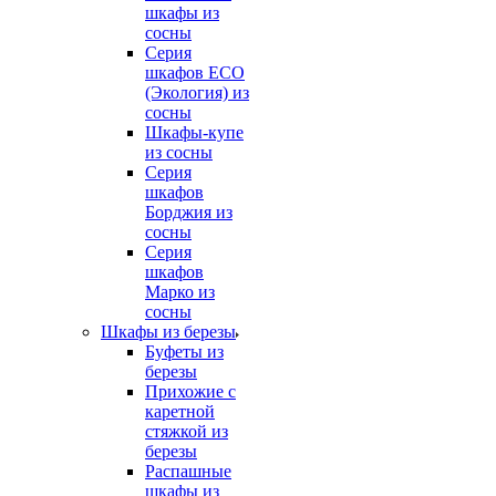
шкафы из
сосны
Серия
шкафов ECO
(Экология) из
сосны
Шкафы-купе
из сосны
Серия
шкафов
Борджия из
сосны
Серия
шкафов
Марко из
сосны
Шкафы из березы
Буфеты из
березы
Прихожие с
каретной
стяжкой из
березы
Распашные
шкафы из