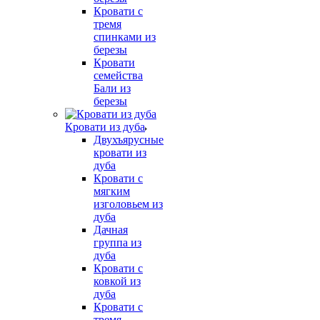
Кровати с
тремя
спинками из
березы
Кровати
семейства
Бали из
березы
Кровати из дуба
Двухъярусные
кровати из
дуба
Кровати с
мягким
изголовьем из
дуба
Дачная
группа из
дуба
Кровати с
ковкой из
дуба
Кровати с
тремя