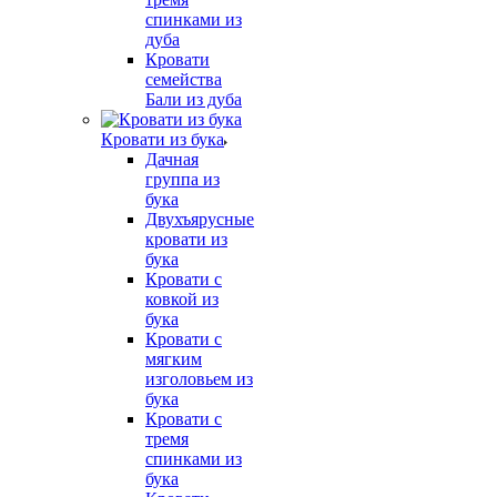
спинками из
дуба
Кровати
семейства
Бали из дуба
Кровати из бука
Дачная
группа из
бука
Двухъярусные
кровати из
бука
Кровати с
ковкой из
бука
Кровати с
мягким
изголовьем из
бука
Кровати с
тремя
спинками из
бука