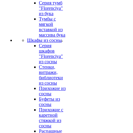
Серия тумб
"Florenciya"
из бука
Тумбы с
мягкой
вставкой из
массива бука
Шкафы из сосны
Серия
шкафов
"Florenciya"
из сосны
Стенки,
витражи,
библиотеки
из сосны
Прихожие из
сосны
Буфеты из
сосны
Прихожие с
каретной
стяжкой из
сосны
Распашные