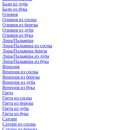
Бали из дуба
Бали из бука
Оливия
Оливия из сосны
Оливия из березы
Оливия из дуба
Оливия из бука
Лира/Пальмира
Лира/Пальмира из сосны
Лира/Пальмира береза
Лира/Пальмира из дуба
Лира/Пальмира из бука
Венеция
Венеция из сосны
Венеция из березы
Венеция из дуба
Венеция из бука
Грета
Грета из сосны
Грета из березы
Грета из дуба
Грета из бука
Сатори
Сатори из сосны
Сатори из березы