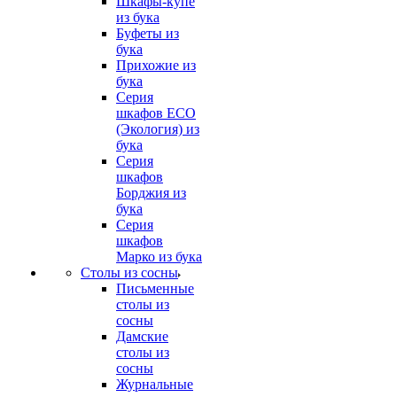
Шкафы-купе
из бука
Буфеты из
бука
Прихожие из
бука
Серия
шкафов ECO
(Экология) из
бука
Серия
шкафов
Борджия из
бука
Серия
шкафов
Марко из бука
Столы из сосны
Письменные
столы из
сосны
Дамские
столы из
сосны
Журнальные