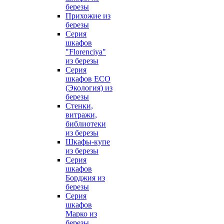
березы
Прихожие из
березы
Серия
шкафов
"Florenciya"
из березы
Серия
шкафов ECO
(Экология) из
березы
Стенки,
витражи,
библиотеки
из березы
Шкафы-купе
из березы
Серия
шкафов
Борджия из
березы
Серия
шкафов
Марко из
березы