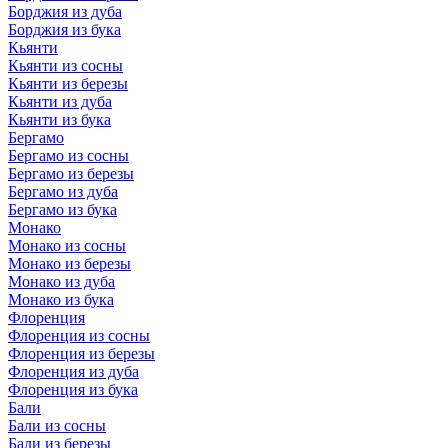
Борджия из дуба
Борджия из бука
Кьянти
Кьянти из сосны
Кьянти из березы
Кьянти из дуба
Кьянти из бука
Бергамо
Бергамо из сосны
Бергамо из березы
Бергамо из дуба
Бергамо из бука
Монако
Монако из сосны
Монако из березы
Монако из дуба
Монако из бука
Флоренция
Флоренция из сосны
Флоренция из березы
Флоренция из дуба
Флоренция из бука
Бали
Бали из сосны
Бали из березы