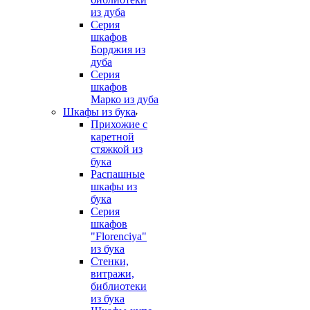
из дуба
Серия
шкафов
Борджия из
дуба
Серия
шкафов
Марко из дуба
Шкафы из бука
Прихожие с
каретной
стяжкой из
бука
Распашные
шкафы из
бука
Серия
шкафов
"Florenciya"
из бука
Стенки,
витражи,
библиотеки
из бука