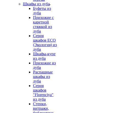
Шкафы из дуба
Буфеты из
дуба
Прихожие с
каретной
стяжкой из
дуба
Серия
шкафов ECO
(Экология) из
дуба
Шкафы-купе
из дуба
Прихожие из
дуба
Распашные
шкафы из
дуба
Серия
шкафов
"Florenciya"
из дуба
Стенки,
витражи,
библиотеки