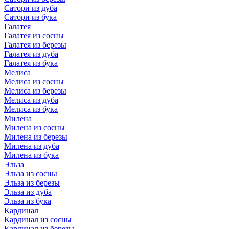
Сатори из дуба
Сатори из бука
Галатея
Галатея из сосны
Галатея из березы
Галатея из дуба
Галатея из бука
Мелиса
Мелиса из сосны
Мелиса из березы
Мелиса из дуба
Мелиса из бука
Милена
Милена из сосны
Милена из березы
Милена из дуба
Милена из бука
Эльза
Эльза из сосны
Эльза из березы
Эльза из дуба
Эльза из бука
Кардинал
Кардинал из сосны
Кардинал из березы