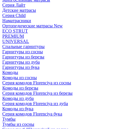
Серия Лайт
Детские матрасы
Серия Child
Наматрасники
Ортопедические матрасы New
ECO STRUT
PREMIUM
UNIVERSAL
Спальные гарнитуры
Гарнитуры из сосны
Гарнитуры из березы
Гарнитуры из дуба
Гарнитуры из бука
Комоды
Комоды из сосны
Серия комодов Florenciya из сосны
Комоды из березы
Серия комодов Florenciya из березы
Комоды из дуба
Серия комодов Florenciya из дуба
Комоды из бука
Серия комодов Florenciya бука
Тумбы
Тумбы из сосны