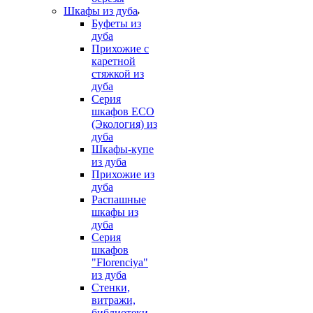
Шкафы из дуба
Буфеты из
дуба
Прихожие с
каретной
стяжкой из
дуба
Серия
шкафов ECO
(Экология) из
дуба
Шкафы-купе
из дуба
Прихожие из
дуба
Распашные
шкафы из
дуба
Серия
шкафов
"Florenciya"
из дуба
Стенки,
витражи,
библиотеки