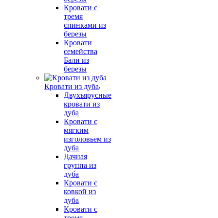
Кровати с
тремя
спинками из
березы
Кровати
семейства
Бали из
березы
Кровати из дуба
Двухъярусные
кровати из
дуба
Кровати с
мягким
изголовьем из
дуба
Дачная
группа из
дуба
Кровати с
ковкой из
дуба
Кровати с
тремя