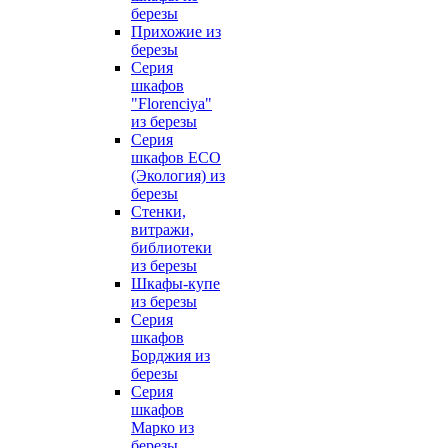
березы
Прихожие из
березы
Серия
шкафов
"Florenciya"
из березы
Серия
шкафов ECO
(Экология) из
березы
Стенки,
витражи,
библиотеки
из березы
Шкафы-купе
из березы
Серия
шкафов
Борджия из
березы
Серия
шкафов
Марко из
березы