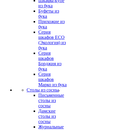
Шкафы-купе
из бука
Буфеты из
бука
Прихожие из
бука
Серия
шкафов ECO
(Экология) из
бука
Серия
шкафов
Борджия из
бука
Серия
шкафов
Марко из бука
Столы из сосны
Письменные
столы из
сосны
Дамские
столы из
сосны
Журнальные