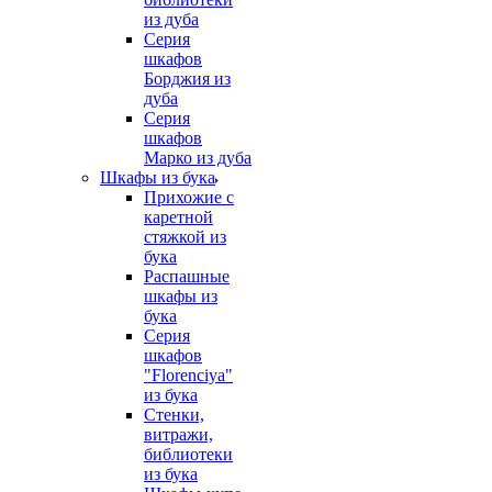
из дуба
Серия
шкафов
Борджия из
дуба
Серия
шкафов
Марко из дуба
Шкафы из бука
Прихожие с
каретной
стяжкой из
бука
Распашные
шкафы из
бука
Серия
шкафов
"Florenciya"
из бука
Стенки,
витражи,
библиотеки
из бука