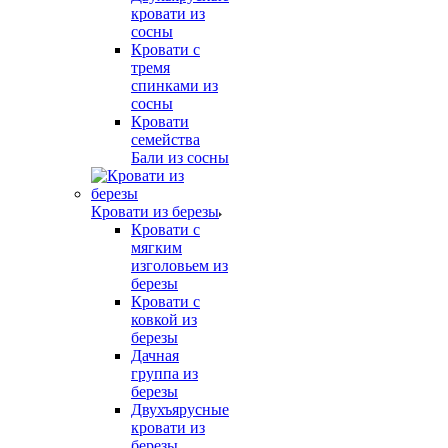
кровати из
сосны
Кровати с
тремя
спинками из
сосны
Кровати
семейства
Бали из сосны
Кровати из березы
Кровати с
мягким
изголовьем из
березы
Кровати с
ковкой из
березы
Дачная
группа из
березы
Двухъярусные
кровати из
березы