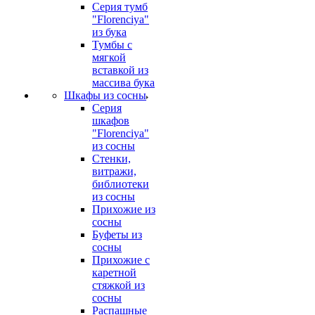
Серия тумб
"Florenciya"
из бука
Тумбы с
мягкой
вставкой из
массива бука
Шкафы из сосны
Серия
шкафов
"Florenciya"
из сосны
Стенки,
витражи,
библиотеки
из сосны
Прихожие из
сосны
Буфеты из
сосны
Прихожие с
каретной
стяжкой из
сосны
Распашные