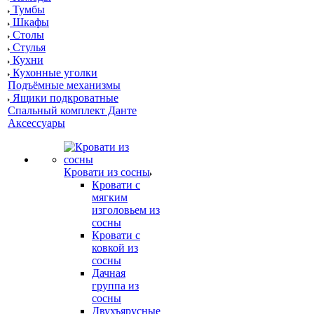
Тумбы
Шкафы
Столы
Стулья
Кухни
Кухонные уголки
Подъёмные механизмы
Ящики подкроватные
Спальный комплект Данте
Аксессуары
Кровати из сосны
Кровати с
мягким
изголовьем из
сосны
Кровати с
ковкой из
сосны
Дачная
группа из
сосны
Двухъярусные