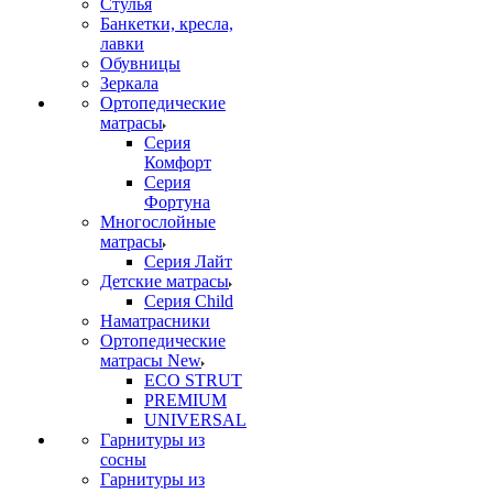
Стулья
Банкетки, кресла,
лавки
Обувницы
Зеркала
Ортопедические
матрасы
Серия
Комфорт
Серия
Фортуна
Многослойные
матрасы
Серия Лайт
Детские матрасы
Серия Child
Наматрасники
Ортопедические
матрасы New
ECO STRUT
PREMIUM
UNIVERSAL
Гарнитуры из
сосны
Гарнитуры из