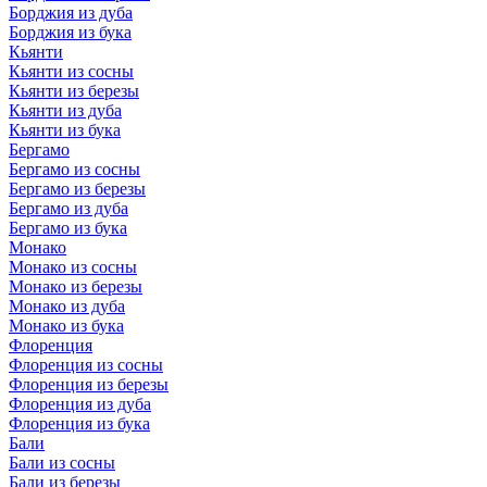
Борджия из дуба
Борджия из бука
Кьянти
Кьянти из сосны
Кьянти из березы
Кьянти из дуба
Кьянти из бука
Бергамо
Бергамо из сосны
Бергамо из березы
Бергамо из дуба
Бергамо из бука
Монако
Монако из сосны
Монако из березы
Монако из дуба
Монако из бука
Флоренция
Флоренция из сосны
Флоренция из березы
Флоренция из дуба
Флоренция из бука
Бали
Бали из сосны
Бали из березы