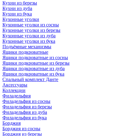
Кухни из березы
Кухни из дуба
Кухни из бука
Кухонные уголки
Кухонные уголки из сосны
Кухонные уголки из березы
Кухонные уголки из дуба
Кухонные уголки из бука
Подъёмные механизмы
Ящики подкроватные
Ящики подкроватные из сосны
Ящики подкроватные из березы
Ящики подкроватные из дуба
Ящики подкроватные из бука
Спальный комплект Данте
Аксессуары
Коллекции
Филадельфия
Филадельфия из сосны
Филадельфия из березы
Филадельфия из дуба
Филадельфия из бука
Борджия
Борджия из сосны
Борджия из березы