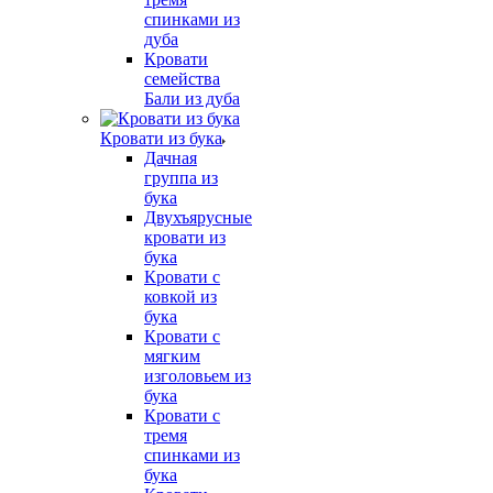
спинками из
дуба
Кровати
семейства
Бали из дуба
Кровати из бука
Дачная
группа из
бука
Двухъярусные
кровати из
бука
Кровати с
ковкой из
бука
Кровати с
мягким
изголовьем из
бука
Кровати с
тремя
спинками из
бука