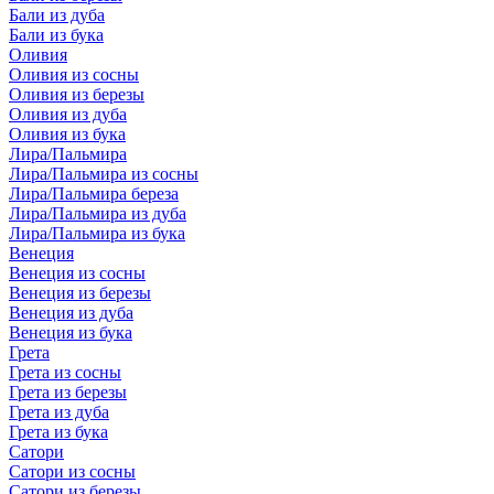
Бали из дуба
Бали из бука
Оливия
Оливия из сосны
Оливия из березы
Оливия из дуба
Оливия из бука
Лира/Пальмира
Лира/Пальмира из сосны
Лира/Пальмира береза
Лира/Пальмира из дуба
Лира/Пальмира из бука
Венеция
Венеция из сосны
Венеция из березы
Венеция из дуба
Венеция из бука
Грета
Грета из сосны
Грета из березы
Грета из дуба
Грета из бука
Сатори
Сатори из сосны
Сатори из березы