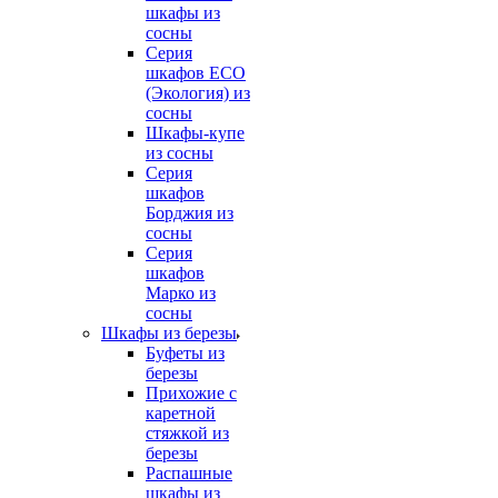
шкафы из
сосны
Серия
шкафов ECO
(Экология) из
сосны
Шкафы-купе
из сосны
Серия
шкафов
Борджия из
сосны
Серия
шкафов
Марко из
сосны
Шкафы из березы
Буфеты из
березы
Прихожие с
каретной
стяжкой из
березы
Распашные
шкафы из