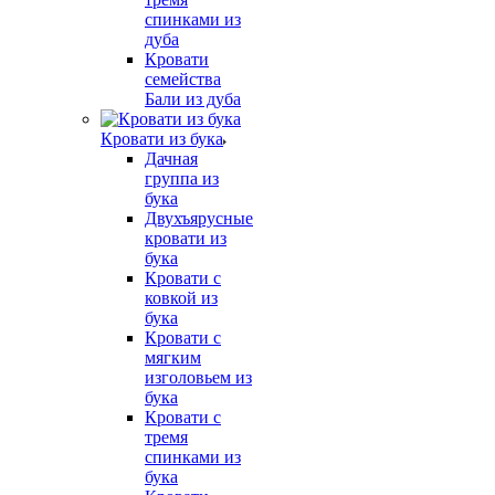
спинками из
дуба
Кровати
семейства
Бали из дуба
Кровати из бука
Дачная
группа из
бука
Двухъярусные
кровати из
бука
Кровати с
ковкой из
бука
Кровати с
мягким
изголовьем из
бука
Кровати с
тремя
спинками из
бука