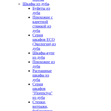
Шкафы из дуба
Буфеты из
дуба
Прихожие с
каретной
стяжкой из
дуба
Серия
шкафов ECO
(Экология) из
дуба
Шкафы-купе
из дуба
Прихожие из
дуба
Распашные
шкафы из
дуба
Серия
шкафов
"Florenciya"
из дуба
Стенки,
витражи,
библиотеки