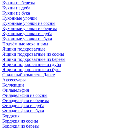
Кухни из березы
Кухни из дуба
Кухни из бука
Кухонные уголки
Кухонные уголки из сосны
Кухонные уголки из березы
Кухонные уголки из дуба
Кухонные уголки из бука
Подъёмные механизмы
Ящики подкроватные
Ящики подкроватные из сосны
Ящики подкроватные из березы
Ящики подкроватные из дуба
Ящики подкроватные из бука
Спальный комплект Данте
Аксессуары
Коллекции
Филадельфия
Филадельфия из сосны
Филадельфия из березы
Филадельфия из дуба
Филадельфия из бука
Борджия
Борджия из сосны
Борджия из березы