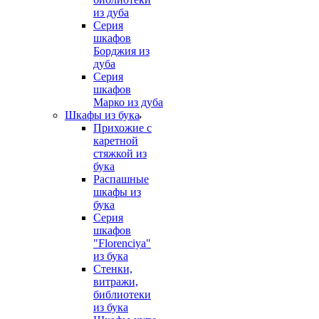
из дуба
Серия
шкафов
Борджия из
дуба
Серия
шкафов
Марко из дуба
Шкафы из бука
Прихожие с
каретной
стяжкой из
бука
Распашные
шкафы из
бука
Серия
шкафов
"Florenciya"
из бука
Стенки,
витражи,
библиотеки
из бука