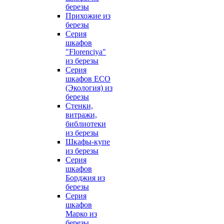
березы
Прихожие из
березы
Серия
шкафов
"Florenciya"
из березы
Серия
шкафов ECO
(Экология) из
березы
Стенки,
витражи,
библиотеки
из березы
Шкафы-купе
из березы
Серия
шкафов
Борджия из
березы
Серия
шкафов
Марко из
березы