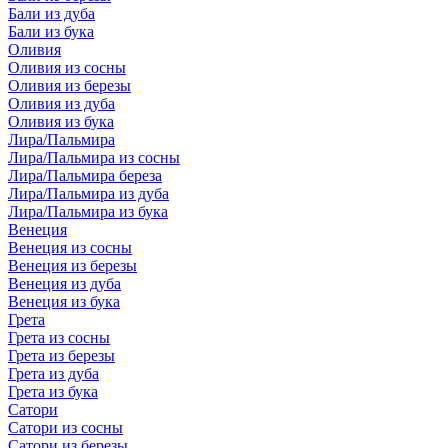
Бали из дуба
Бали из бука
Оливия
Оливия из сосны
Оливия из березы
Оливия из дуба
Оливия из бука
Лира/Пальмира
Лира/Пальмира из сосны
Лира/Пальмира береза
Лира/Пальмира из дуба
Лира/Пальмира из бука
Венеция
Венеция из сосны
Венеция из березы
Венеция из дуба
Венеция из бука
Грета
Грета из сосны
Грета из березы
Грета из дуба
Грета из бука
Сатори
Сатори из сосны
Сатори из березы