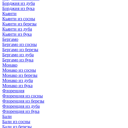
Борджия из дуба
Борджия из бука
Кьянти
Кьянти из сосны
Кьянти из березы
Кьянти из дуба
Кьянти из бука
Бергамо
Бергамо из сосны
Бергамо из березы
Бергамо из дуба
Бергамо из бука
Монако
Монако из сосны
Монако из березы
Монако из дуба
Монако из бука
Флоренция
Флоренция из сосны
Флоренция из березы
Флоренция из дуба
Флоренция из бука
Бали
Бали из сосны
Бали из березы