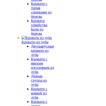
Кровати с
тремя
спинками из
березы
Кровати
семейства
Бали из
березы
Кровати из дуба
Двухъярусные
кровати из
дуба
Кровати с
мягким
изголовьем из
дуба
Дачная
группа из
дуба
Кровати с
ковкой из
дуба
Кровати с
тремя