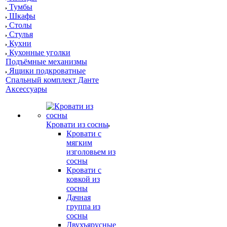
Тумбы
Шкафы
Столы
Стулья
Кухни
Кухонные уголки
Подъёмные механизмы
Ящики подкроватные
Спальный комплект Данте
Аксессуары
Кровати из сосны
Кровати с
мягким
изголовьем из
сосны
Кровати с
ковкой из
сосны
Дачная
группа из
сосны
Двухъярусные