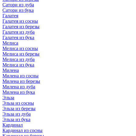
Сатори из дуба
Сатори из бука
Галатея
Галатея из сосны
Галатея из березы
Галатея из дуба
Галатея из бука
Мелиса
Мелиса из сосны
Мелиса из березы
Мелиса из дуба
Мелиса из бука
Милена
Милена из сосны
Милена из березы
Милена из дуба
Милена из бука
Эльза
Эльза из сосны
Эльза из березы
Эльза из дуба
Эльза из бука
Кардинал
Кардинал из сосны
Кардинал из березы