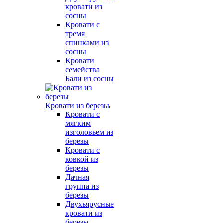
кровати из
сосны
Кровати с
тремя
спинками из
сосны
Кровати
семейства
Бали из сосны
Кровати из березы
Кровати с
мягким
изголовьем из
березы
Кровати с
ковкой из
березы
Дачная
группа из
березы
Двухъярусные
кровати из
березы