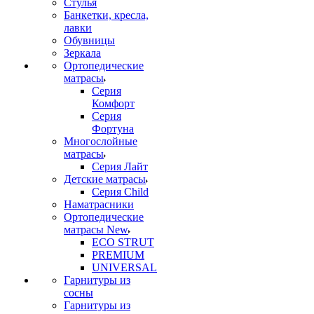
Стулья
Банкетки, кресла,
лавки
Обувницы
Зеркала
Ортопедические
матрасы
Серия
Комфорт
Серия
Фортуна
Многослойные
матрасы
Серия Лайт
Детские матрасы
Серия Child
Наматрасники
Ортопедические
матрасы New
ECO STRUT
PREMIUM
UNIVERSAL
Гарнитуры из
сосны
Гарнитуры из