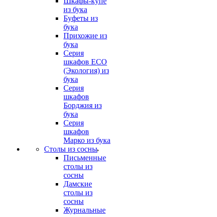
Шкафы-купе
из бука
Буфеты из
бука
Прихожие из
бука
Серия
шкафов ECO
(Экология) из
бука
Серия
шкафов
Борджия из
бука
Серия
шкафов
Марко из бука
Столы из сосны
Письменные
столы из
сосны
Дамские
столы из
сосны
Журнальные