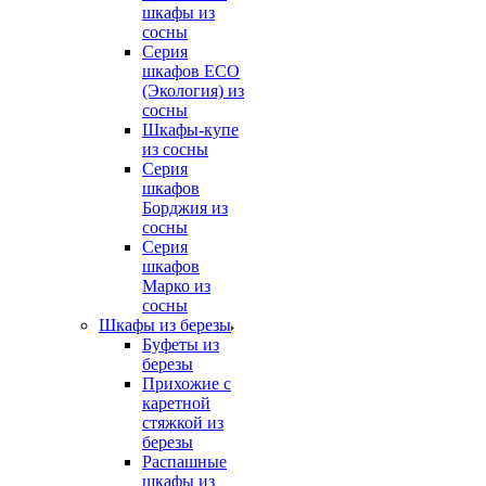
шкафы из
сосны
Серия
шкафов ECO
(Экология) из
сосны
Шкафы-купе
из сосны
Серия
шкафов
Борджия из
сосны
Серия
шкафов
Марко из
сосны
Шкафы из березы
Буфеты из
березы
Прихожие с
каретной
стяжкой из
березы
Распашные
шкафы из