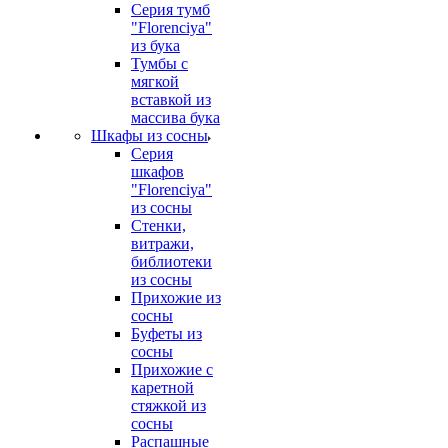
Серия тумб
"Florenciya"
из бука
Тумбы с
мягкой
вставкой из
массива бука
Шкафы из сосны
Серия
шкафов
"Florenciya"
из сосны
Стенки,
витражи,
библиотеки
из сосны
Прихожие из
сосны
Буфеты из
сосны
Прихожие с
каретной
стяжкой из
сосны
Распашные