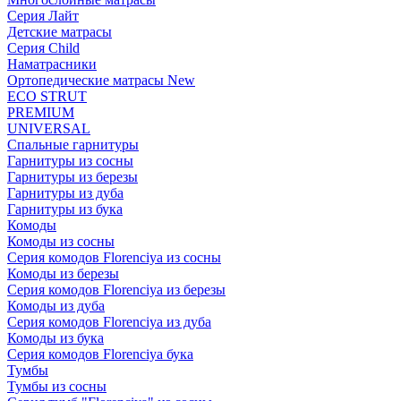
Серия Лайт
Детские матрасы
Серия Child
Наматрасники
Ортопедические матрасы New
ECO STRUT
PREMIUM
UNIVERSAL
Спальные гарнитуры
Гарнитуры из сосны
Гарнитуры из березы
Гарнитуры из дуба
Гарнитуры из бука
Комоды
Комоды из сосны
Серия комодов Florenciya из сосны
Комоды из березы
Серия комодов Florenciya из березы
Комоды из дуба
Серия комодов Florenciya из дуба
Комоды из бука
Серия комодов Florenciya бука
Тумбы
Тумбы из сосны