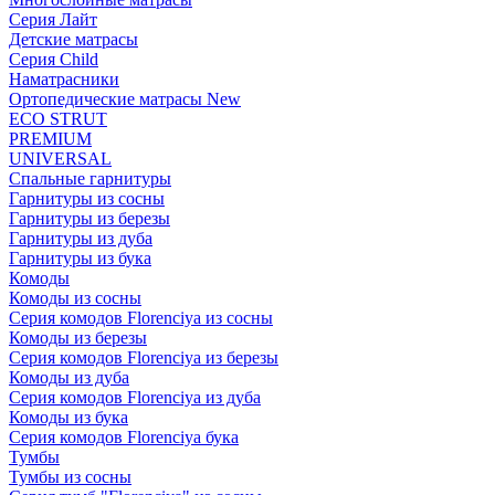
Серия Лайт
Детские матрасы
Серия Child
Наматрасники
Ортопедические матрасы New
ECO STRUT
PREMIUM
UNIVERSAL
Спальные гарнитуры
Гарнитуры из сосны
Гарнитуры из березы
Гарнитуры из дуба
Гарнитуры из бука
Комоды
Комоды из сосны
Серия комодов Florenciya из сосны
Комоды из березы
Серия комодов Florenciya из березы
Комоды из дуба
Серия комодов Florenciya из дуба
Комоды из бука
Серия комодов Florenciya бука
Тумбы
Тумбы из сосны