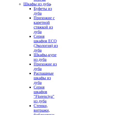
Шкафы из дуба
Буфеты из
дуба
Прихожие с
каретной
стяжкой из
дуба
Серия
шкафов ECO
(Экология) из
дуба
Шкафы-купе
из дуба
Прихожие из
дуба
Распашные
шкафы из
дуба
Серия
шкафов
"Florenciya"
из дуба
Стенки,
витражи,
библиотеки