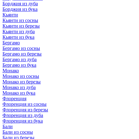
Борджия из дуба
Борджия из бука
Кьянти
Кьянти из сосны
Кьянти из березы
Кьянти из дуба
Кьянти из бука
Бергамо
Бергамо из сосны
Бергамо из березы
Бергамо из дуба
Бергамо из бука
Монако
Монако из сосны
Монако из березы
Монако из дуба
Монако из бука
Флоренция
Флоренция из сосны
Флоренция из березы
Флоренция из дуба
Флоренция из бука
Бали
Бали из сосны
Бали из березы