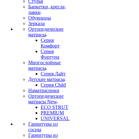
Стулья
Банкетки, кресла,
лавки
Обувницы
Зеркала
Ортопедические
матрасы
Серия
Комфорт
Серия
Фортуна
Многослойные
матрасы
Серия Лайт
Детские матрасы
Серия Child
Наматрасники
Ортопедические
матрасы New
ECO STRUT
PREMIUM
UNIVERSAL
Гарнитуры из
сосны
Гарнитуры из