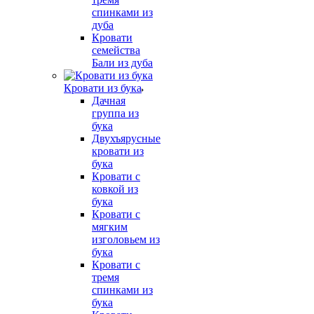
спинками из
дуба
Кровати
семейства
Бали из дуба
Кровати из бука
Дачная
группа из
бука
Двухъярусные
кровати из
бука
Кровати с
ковкой из
бука
Кровати с
мягким
изголовьем из
бука
Кровати с
тремя
спинками из
бука