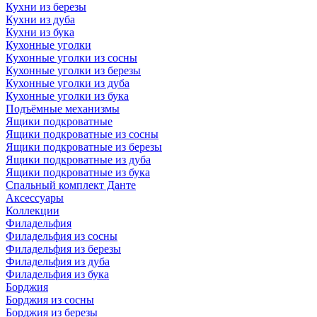
Кухни из березы
Кухни из дуба
Кухни из бука
Кухонные уголки
Кухонные уголки из сосны
Кухонные уголки из березы
Кухонные уголки из дуба
Кухонные уголки из бука
Подъёмные механизмы
Ящики подкроватные
Ящики подкроватные из сосны
Ящики подкроватные из березы
Ящики подкроватные из дуба
Ящики подкроватные из бука
Спальный комплект Данте
Аксессуары
Коллекции
Филадельфия
Филадельфия из сосны
Филадельфия из березы
Филадельфия из дуба
Филадельфия из бука
Борджия
Борджия из сосны
Борджия из березы