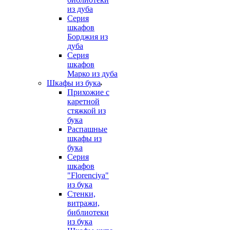
из дуба
Серия
шкафов
Борджия из
дуба
Серия
шкафов
Марко из дуба
Шкафы из бука
Прихожие с
каретной
стяжкой из
бука
Распашные
шкафы из
бука
Серия
шкафов
"Florenciya"
из бука
Стенки,
витражи,
библиотеки
из бука