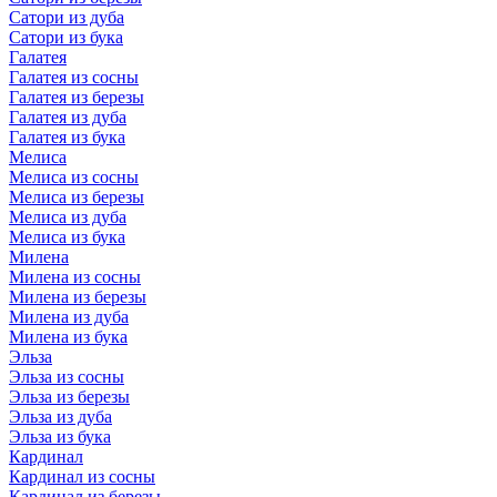
Сатори из дуба
Сатори из бука
Галатея
Галатея из сосны
Галатея из березы
Галатея из дуба
Галатея из бука
Мелиса
Мелиса из сосны
Мелиса из березы
Мелиса из дуба
Мелиса из бука
Милена
Милена из сосны
Милена из березы
Милена из дуба
Милена из бука
Эльза
Эльза из сосны
Эльза из березы
Эльза из дуба
Эльза из бука
Кардинал
Кардинал из сосны
Кардинал из березы