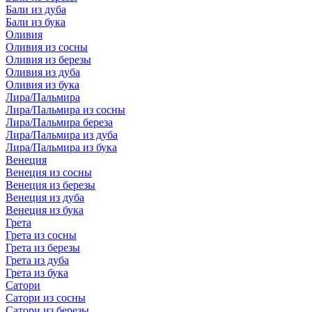
Бали из дуба
Бали из бука
Оливия
Оливия из сосны
Оливия из березы
Оливия из дуба
Оливия из бука
Лира/Пальмира
Лира/Пальмира из сосны
Лира/Пальмира береза
Лира/Пальмира из дуба
Лира/Пальмира из бука
Венеция
Венеция из сосны
Венеция из березы
Венеция из дуба
Венеция из бука
Грета
Грета из сосны
Грета из березы
Грета из дуба
Грета из бука
Сатори
Сатори из сосны
Сатори из березы