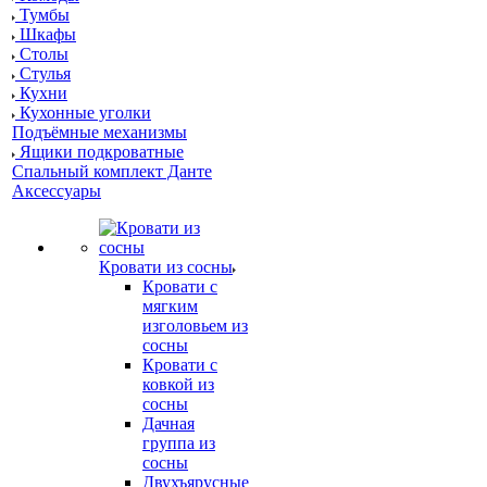
Тумбы
Шкафы
Столы
Стулья
Кухни
Кухонные уголки
Подъёмные механизмы
Ящики подкроватные
Спальный комплект Данте
Аксессуары
Кровати из сосны
Кровати с
мягким
изголовьем из
сосны
Кровати с
ковкой из
сосны
Дачная
группа из
сосны
Двухъярусные