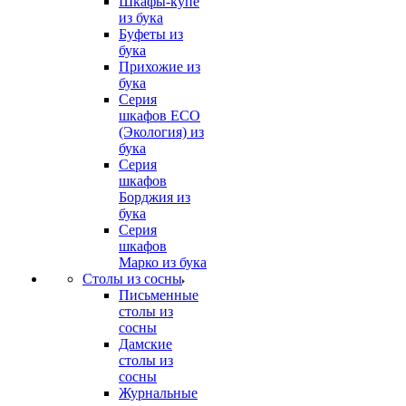
Шкафы-купе
из бука
Буфеты из
бука
Прихожие из
бука
Серия
шкафов ECO
(Экология) из
бука
Серия
шкафов
Борджия из
бука
Серия
шкафов
Марко из бука
Столы из сосны
Письменные
столы из
сосны
Дамские
столы из
сосны
Журнальные