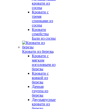
кровати из
сосны
Кровати с
тремя
спинками из
сосны
Кровати
семейства
Бали из сосны
Кровати из березы
Кровати с
мягким
изголовьем из
березы
Кровати с
ковкой из
березы
Дачная
группа из
березы
Двухъярусные
кровати из
березы