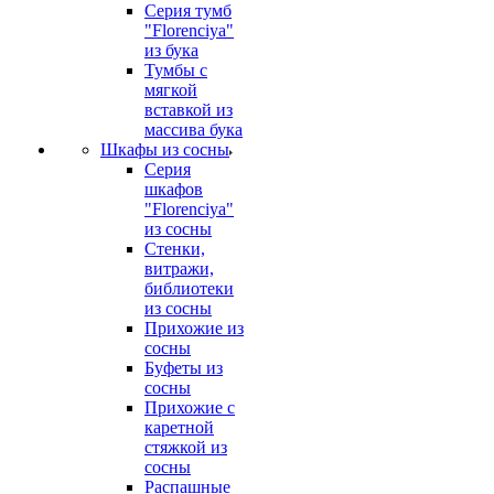
Серия тумб
"Florenciya"
из бука
Тумбы с
мягкой
вставкой из
массива бука
Шкафы из сосны
Серия
шкафов
"Florenciya"
из сосны
Стенки,
витражи,
библиотеки
из сосны
Прихожие из
сосны
Буфеты из
сосны
Прихожие с
каретной
стяжкой из
сосны
Распашные