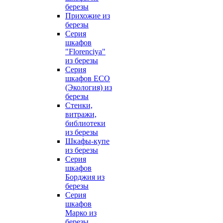
березы
Прихожие из
березы
Серия
шкафов
"Florenciya"
из березы
Серия
шкафов ECO
(Экология) из
березы
Стенки,
витражи,
библиотеки
из березы
Шкафы-купе
из березы
Серия
шкафов
Борджия из
березы
Серия
шкафов
Марко из
березы