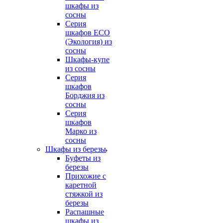
шкафы из
сосны
Серия
шкафов ECO
(Экология) из
сосны
Шкафы-купе
из сосны
Серия
шкафов
Борджия из
сосны
Серия
шкафов
Марко из
сосны
Шкафы из березы
Буфеты из
березы
Прихожие с
каретной
стяжкой из
березы
Распашные
шкафы из