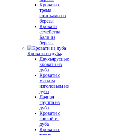
Кровати с
тремя
спинками из
березы
Кровати
семейства
Бали из
березы
Кровати из дуба
Двухъярусные
кровати из
дуба
Кровати с
мягким
изголовьем из
дуба
Дачная
группа из
дуба
Кровати с
ковкой из
дуба
Кровати с
тремя