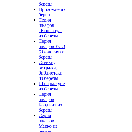
березы
Прихожие из
березы
Серия
шкафов
"Florenciya"
из березы
Серия
шкафов ECO
(Экология) из
березы
Стенки,
витражи,
библиотеки
из березы
Шкафы-купе
из березы
Серия
шкафов
Борджия из
березы
Серия
шкафов
Марко из
березы