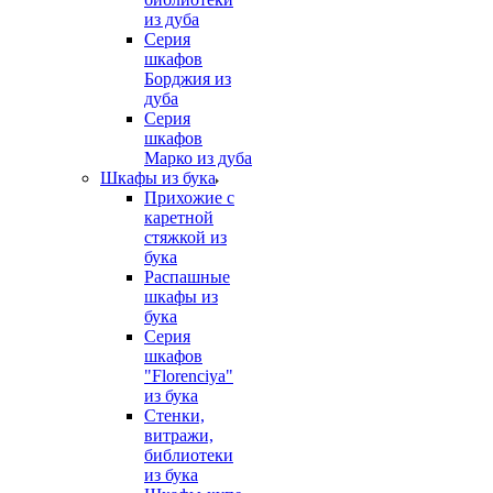
из дуба
Серия
шкафов
Борджия из
дуба
Серия
шкафов
Марко из дуба
Шкафы из бука
Прихожие с
каретной
стяжкой из
бука
Распашные
шкафы из
бука
Серия
шкафов
"Florenciya"
из бука
Стенки,
витражи,
библиотеки
из бука