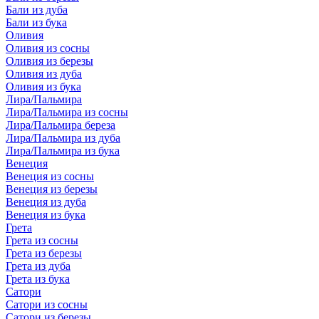
Бали из дуба
Бали из бука
Оливия
Оливия из сосны
Оливия из березы
Оливия из дуба
Оливия из бука
Лира/Пальмира
Лира/Пальмира из сосны
Лира/Пальмира береза
Лира/Пальмира из дуба
Лира/Пальмира из бука
Венеция
Венеция из сосны
Венеция из березы
Венеция из дуба
Венеция из бука
Грета
Грета из сосны
Грета из березы
Грета из дуба
Грета из бука
Сатори
Сатори из сосны
Сатори из березы