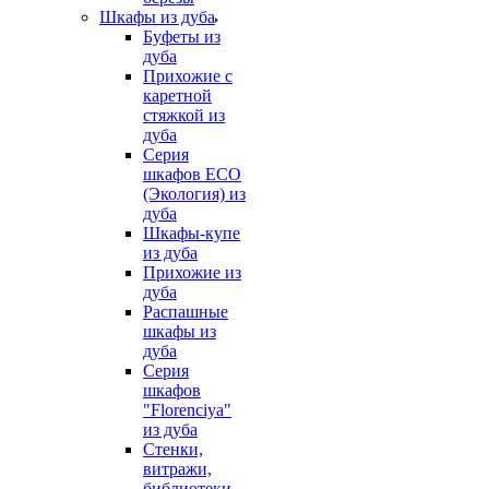
Шкафы из дуба
Буфеты из
дуба
Прихожие с
каретной
стяжкой из
дуба
Серия
шкафов ECO
(Экология) из
дуба
Шкафы-купе
из дуба
Прихожие из
дуба
Распашные
шкафы из
дуба
Серия
шкафов
"Florenciya"
из дуба
Стенки,
витражи,
библиотеки