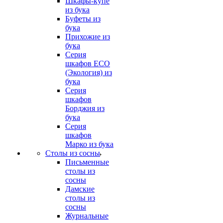
Шкафы-купе
из бука
Буфеты из
бука
Прихожие из
бука
Серия
шкафов ECO
(Экология) из
бука
Серия
шкафов
Борджия из
бука
Серия
шкафов
Марко из бука
Столы из сосны
Письменные
столы из
сосны
Дамские
столы из
сосны
Журнальные