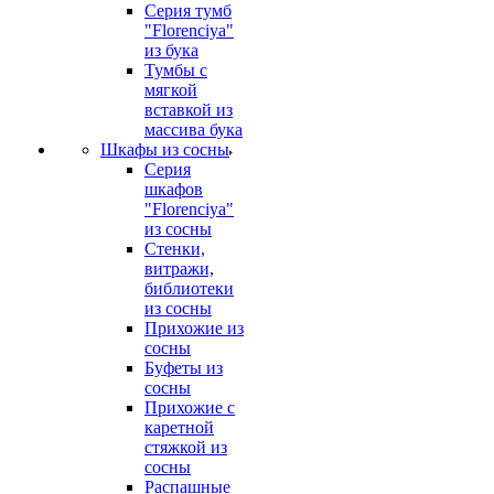
Серия тумб
"Florenciya"
из бука
Тумбы с
мягкой
вставкой из
массива бука
Шкафы из сосны
Серия
шкафов
"Florenciya"
из сосны
Стенки,
витражи,
библиотеки
из сосны
Прихожие из
сосны
Буфеты из
сосны
Прихожие с
каретной
стяжкой из
сосны
Распашные