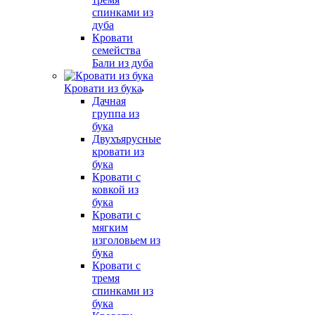
спинками из
дуба
Кровати
семейства
Бали из дуба
Кровати из бука
Дачная
группа из
бука
Двухъярусные
кровати из
бука
Кровати с
ковкой из
бука
Кровати с
мягким
изголовьем из
бука
Кровати с
тремя
спинками из
бука