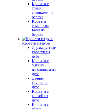
Кровати с
тремя
спинками из
березы
Кровати
семейства
Бали из
березы
Кровати из дуба
Двухъярусные
кровати из
дуба
Кровати с
мягким
изголовьем из
дуба
Дачная
группа из
дуба
Кровати с
ковкой из
дуба
Кровати с
тремя