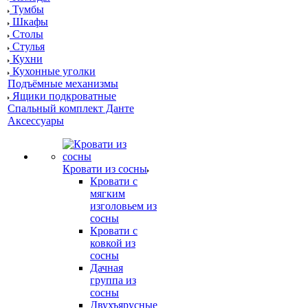
Тумбы
Шкафы
Столы
Стулья
Кухни
Кухонные уголки
Подъёмные механизмы
Ящики подкроватные
Спальный комплект Данте
Аксессуары
Кровати из сосны
Кровати с
мягким
изголовьем из
сосны
Кровати с
ковкой из
сосны
Дачная
группа из
сосны
Двухъярусные