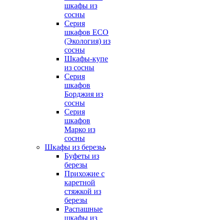
шкафы из
сосны
Серия
шкафов ECO
(Экология) из
сосны
Шкафы-купе
из сосны
Серия
шкафов
Борджия из
сосны
Серия
шкафов
Марко из
сосны
Шкафы из березы
Буфеты из
березы
Прихожие с
каретной
стяжкой из
березы
Распашные
шкафы из