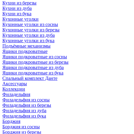
Кухни из березы
Кухни из дуба
Кухни из бука
Кухонные уголки
Кухонные уголки из сосны
Кухонные уголки из березы
Кухонные уголки из дуба
Кухонные уголки из бука
Подъёмные механизмы
Ящики подкроватные
Ящики подкроватные из сосны
Ящики подкроватные из березы
Ящики подкроватные из дуба
Ящики подкроватные из бука
Спальный комплект Данте
Аксессуары
Коллекции
Филадельфия
Филадельфия из сосны
Филадельфия из березы
Филадельфия из дуба
Филадельфия из бука
Борджия
Борджия из сосны
Борджия из березы