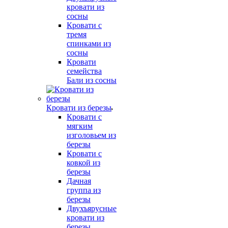
кровати из
сосны
Кровати с
тремя
спинками из
сосны
Кровати
семейства
Бали из сосны
Кровати из березы
Кровати с
мягким
изголовьем из
березы
Кровати с
ковкой из
березы
Дачная
группа из
березы
Двухъярусные
кровати из
березы