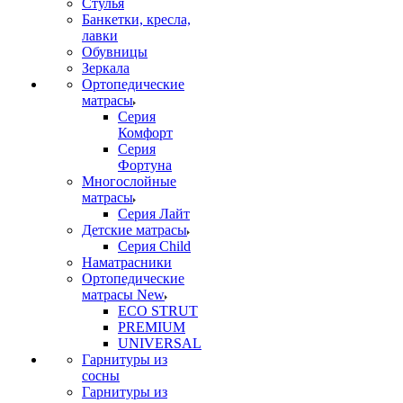
Стулья
Банкетки, кресла,
лавки
Обувницы
Зеркала
Ортопедические
матрасы
Серия
Комфорт
Серия
Фортуна
Многослойные
матрасы
Серия Лайт
Детские матрасы
Серия Child
Наматрасники
Ортопедические
матрасы New
ECO STRUT
PREMIUM
UNIVERSAL
Гарнитуры из
сосны
Гарнитуры из