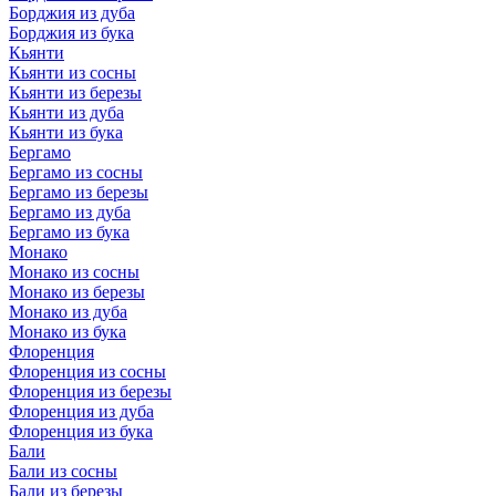
Борджия из дуба
Борджия из бука
Кьянти
Кьянти из сосны
Кьянти из березы
Кьянти из дуба
Кьянти из бука
Бергамо
Бергамо из сосны
Бергамо из березы
Бергамо из дуба
Бергамо из бука
Монако
Монако из сосны
Монако из березы
Монако из дуба
Монако из бука
Флоренция
Флоренция из сосны
Флоренция из березы
Флоренция из дуба
Флоренция из бука
Бали
Бали из сосны
Бали из березы