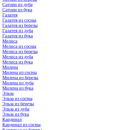
Сатори из дуба
Сатори из бука
Галатея
Галатея из сосны
Галатея из березы
Галатея из дуба
Галатея из бука
Мелиса
Мелиса из сосны
Мелиса из березы
Мелиса из дуба
Мелиса из бука
Милена
Милена из сосны
Милена из березы
Милена из дуба
Милена из бука
Эльза
Эльза из сосны
Эльза из березы
Эльза из дуба
Эльза из бука
Кардинал
Кардинал из сосны
Кардинал из березы