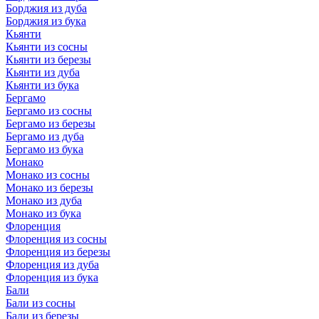
Борджия из дуба
Борджия из бука
Кьянти
Кьянти из сосны
Кьянти из березы
Кьянти из дуба
Кьянти из бука
Бергамо
Бергамо из сосны
Бергамо из березы
Бергамо из дуба
Бергамо из бука
Монако
Монако из сосны
Монако из березы
Монако из дуба
Монако из бука
Флоренция
Флоренция из сосны
Флоренция из березы
Флоренция из дуба
Флоренция из бука
Бали
Бали из сосны
Бали из березы