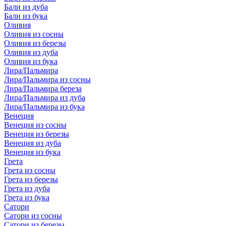
Бали из дуба
Бали из бука
Оливия
Оливия из сосны
Оливия из березы
Оливия из дуба
Оливия из бука
Лира/Пальмира
Лира/Пальмира из сосны
Лира/Пальмира береза
Лира/Пальмира из дуба
Лира/Пальмира из бука
Венеция
Венеция из сосны
Венеция из березы
Венеция из дуба
Венеция из бука
Грета
Грета из сосны
Грета из березы
Грета из дуба
Грета из бука
Сатори
Сатори из сосны
Сатори из березы