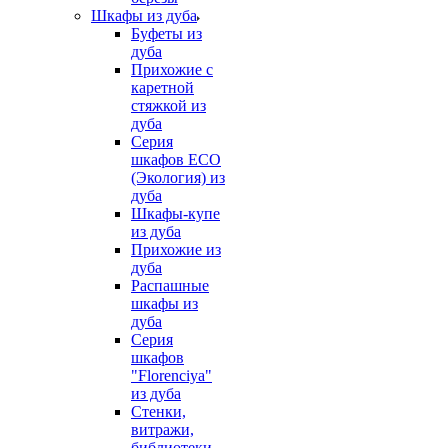
Шкафы из дуба
Буфеты из
дуба
Прихожие с
каретной
стяжкой из
дуба
Серия
шкафов ECO
(Экология) из
дуба
Шкафы-купе
из дуба
Прихожие из
дуба
Распашные
шкафы из
дуба
Серия
шкафов
"Florenciya"
из дуба
Стенки,
витражи,
библиотеки