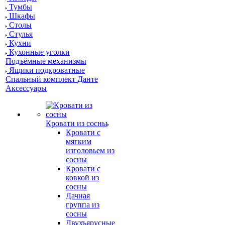
Тумбы
Шкафы
Столы
Стулья
Кухни
Кухонные уголки
Подъёмные механизмы
Ящики подкроватные
Спальный комплект Данте
Аксессуары
Кровати из сосны
Кровати с
мягким
изголовьем из
сосны
Кровати с
ковкой из
сосны
Дачная
группа из
сосны
Двухъярусные