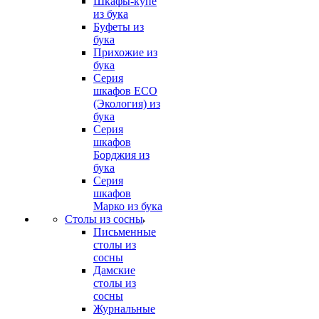
Шкафы-купе
из бука
Буфеты из
бука
Прихожие из
бука
Серия
шкафов ECO
(Экология) из
бука
Серия
шкафов
Борджия из
бука
Серия
шкафов
Марко из бука
Столы из сосны
Письменные
столы из
сосны
Дамские
столы из
сосны
Журнальные