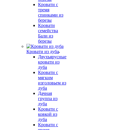
Кровати с
тремя
спинками из
березы
Кровати
семейства
Бали из
березы
Кровати из дуба
Двухъярусные
кровати из
дуба
Кровати с
мягким
изголовьем из
дуба
Дачная
группа из
дуба
Кровати с
ковкой из
дуба
Кровати с
тремя