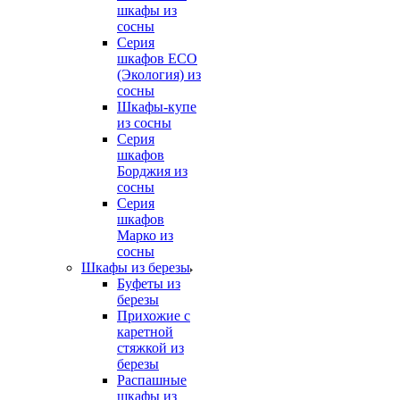
шкафы из
сосны
Серия
шкафов ECO
(Экология) из
сосны
Шкафы-купе
из сосны
Серия
шкафов
Борджия из
сосны
Серия
шкафов
Марко из
сосны
Шкафы из березы
Буфеты из
березы
Прихожие с
каретной
стяжкой из
березы
Распашные
шкафы из