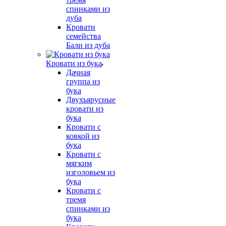
спинками из
дуба
Кровати
семейства
Бали из дуба
Кровати из бука
Дачная
группа из
бука
Двухъярусные
кровати из
бука
Кровати с
ковкой из
бука
Кровати с
мягким
изголовьем из
бука
Кровати с
тремя
спинками из
бука