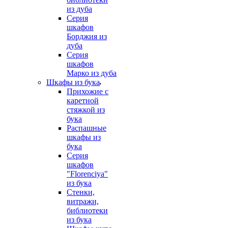
из дуба
Серия
шкафов
Борджия из
дуба
Серия
шкафов
Марко из дуба
Шкафы из бука
Прихожие с
каретной
стяжкой из
бука
Распашные
шкафы из
бука
Серия
шкафов
"Florenciya"
из бука
Стенки,
витражи,
библиотеки
из бука