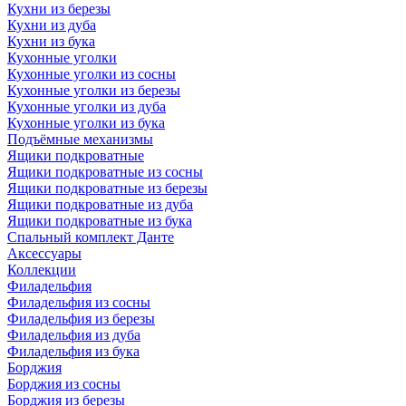
Кухни из березы
Кухни из дуба
Кухни из бука
Кухонные уголки
Кухонные уголки из сосны
Кухонные уголки из березы
Кухонные уголки из дуба
Кухонные уголки из бука
Подъёмные механизмы
Ящики подкроватные
Ящики подкроватные из сосны
Ящики подкроватные из березы
Ящики подкроватные из дуба
Ящики подкроватные из бука
Спальный комплект Данте
Аксессуары
Коллекции
Филадельфия
Филадельфия из сосны
Филадельфия из березы
Филадельфия из дуба
Филадельфия из бука
Борджия
Борджия из сосны
Борджия из березы