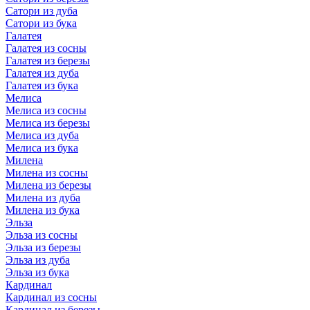
Сатори из дуба
Сатори из бука
Галатея
Галатея из сосны
Галатея из березы
Галатея из дуба
Галатея из бука
Мелиса
Мелиса из сосны
Мелиса из березы
Мелиса из дуба
Мелиса из бука
Милена
Милена из сосны
Милена из березы
Милена из дуба
Милена из бука
Эльза
Эльза из сосны
Эльза из березы
Эльза из дуба
Эльза из бука
Кардинал
Кардинал из сосны
Кардинал из березы