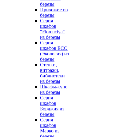
березы
Прихожие из
березы
Серия
шкафов
"Florenciya"
из березы
Серия
шкафов ECO
(Экология) из
березы
Стенки,
витражи,
библиотеки
из березы
Шкафы-купе
из березы
Серия
шкафов
Борджия из
березы
Серия
шкафов
Марко из
березы