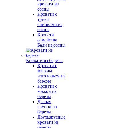
кровати из
сосны
Кровати с
тремя
спинками из
сосны
Кровати
семейства
Бали из сосны
Кровати из березы
Кровати с
мягким
изголовьем из
березы
Кровати с
ковкой из
березы
Дачная
группа из
березы
Двухъярусные
кровати из
березы