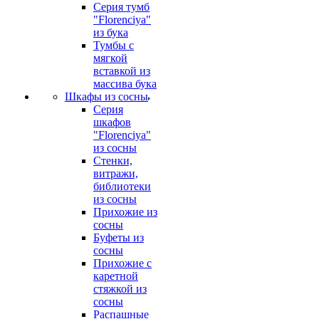
Серия тумб
"Florenciya"
из бука
Тумбы с
мягкой
вставкой из
массива бука
Шкафы из сосны
Серия
шкафов
"Florenciya"
из сосны
Стенки,
витражи,
библиотеки
из сосны
Прихожие из
сосны
Буфеты из
сосны
Прихожие с
каретной
стяжкой из
сосны
Распашные