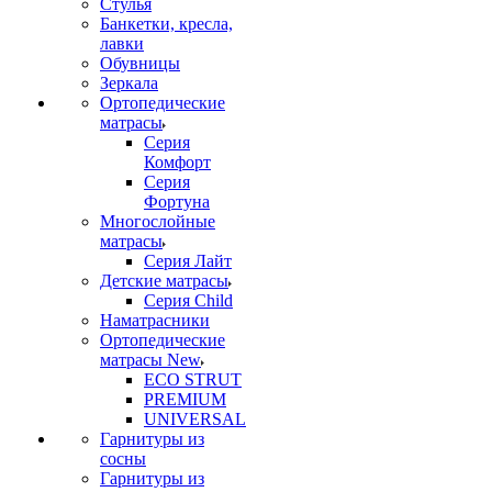
Стулья
Банкетки, кресла,
лавки
Обувницы
Зеркала
Ортопедические
матрасы
Серия
Комфорт
Серия
Фортуна
Многослойные
матрасы
Серия Лайт
Детские матрасы
Серия Child
Наматрасники
Ортопедические
матрасы New
ECO STRUT
PREMIUM
UNIVERSAL
Гарнитуры из
сосны
Гарнитуры из