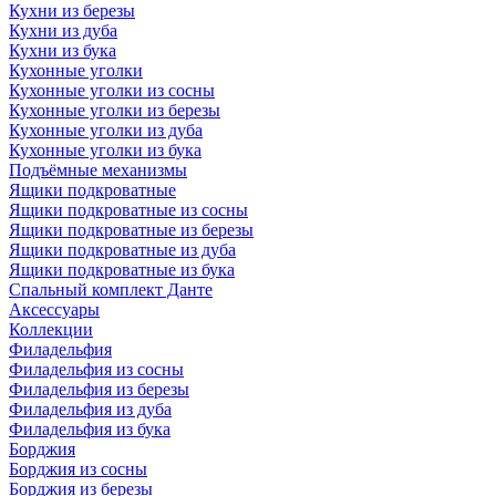
Кухни из березы
Кухни из дуба
Кухни из бука
Кухонные уголки
Кухонные уголки из сосны
Кухонные уголки из березы
Кухонные уголки из дуба
Кухонные уголки из бука
Подъёмные механизмы
Ящики подкроватные
Ящики подкроватные из сосны
Ящики подкроватные из березы
Ящики подкроватные из дуба
Ящики подкроватные из бука
Спальный комплект Данте
Аксессуары
Коллекции
Филадельфия
Филадельфия из сосны
Филадельфия из березы
Филадельфия из дуба
Филадельфия из бука
Борджия
Борджия из сосны
Борджия из березы