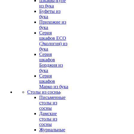
Шкафы-купе
из бука
Буфеты из
бука
Прихожие из
бука
Серия
шкафов ECO
(Экология) из
бука
Серия
шкафов
Борджия из
бука
Серия
шкафов
Марко из бука
Столы из сосны
Письменные
столы из
сосны
Дамские
столы из
сосны
Журнальные