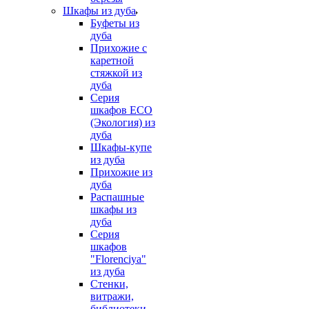
Шкафы из дуба
Буфеты из
дуба
Прихожие с
каретной
стяжкой из
дуба
Серия
шкафов ECO
(Экология) из
дуба
Шкафы-купе
из дуба
Прихожие из
дуба
Распашные
шкафы из
дуба
Серия
шкафов
"Florenciya"
из дуба
Стенки,
витражи,
библиотеки