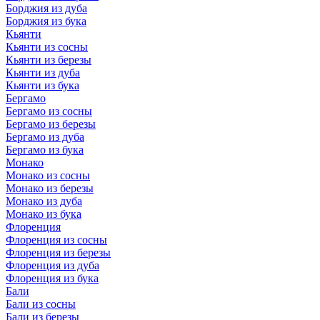
Борджия из дуба
Борджия из бука
Кьянти
Кьянти из сосны
Кьянти из березы
Кьянти из дуба
Кьянти из бука
Бергамо
Бергамо из сосны
Бергамо из березы
Бергамо из дуба
Бергамо из бука
Монако
Монако из сосны
Монако из березы
Монако из дуба
Монако из бука
Флоренция
Флоренция из сосны
Флоренция из березы
Флоренция из дуба
Флоренция из бука
Бали
Бали из сосны
Бали из березы