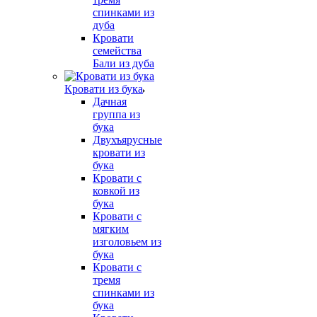
спинками из
дуба
Кровати
семейства
Бали из дуба
Кровати из бука
Дачная
группа из
бука
Двухъярусные
кровати из
бука
Кровати с
ковкой из
бука
Кровати с
мягким
изголовьем из
бука
Кровати с
тремя
спинками из
бука