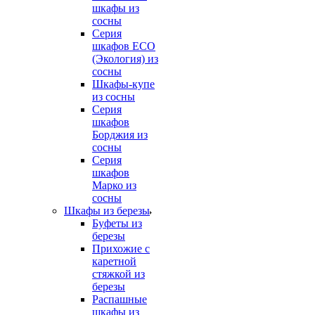
шкафы из
сосны
Серия
шкафов ECO
(Экология) из
сосны
Шкафы-купе
из сосны
Серия
шкафов
Борджия из
сосны
Серия
шкафов
Марко из
сосны
Шкафы из березы
Буфеты из
березы
Прихожие с
каретной
стяжкой из
березы
Распашные
шкафы из