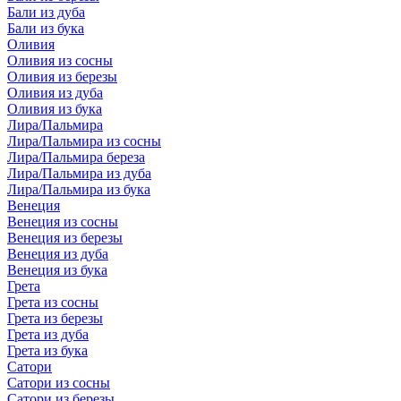
Бали из дуба
Бали из бука
Оливия
Оливия из сосны
Оливия из березы
Оливия из дуба
Оливия из бука
Лира/Пальмира
Лира/Пальмира из сосны
Лира/Пальмира береза
Лира/Пальмира из дуба
Лира/Пальмира из бука
Венеция
Венеция из сосны
Венеция из березы
Венеция из дуба
Венеция из бука
Грета
Грета из сосны
Грета из березы
Грета из дуба
Грета из бука
Сатори
Сатори из сосны
Сатори из березы