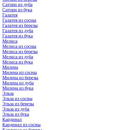
Сатори из дуба
Сатори из бука
Галатея
Галатея из сосны
Галатея из березы
Галатея из дуба
Галатея из бука
Мелиса
Мелиса из сосны
Мелиса из березы
Мелиса из дуба
Мелиса из бука
Милена
Милена из сосны
Милена из березы
Милена из дуба
Милена из бука
Эльза
Эльза из сосны
Эльза из березы
Эльза из дуба
Эльза из бука
Кардинал
Кардинал из сосны
Кардинал из березы