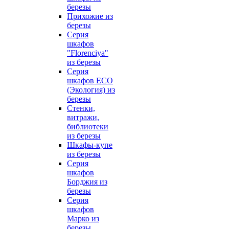
березы
Прихожие из
березы
Серия
шкафов
"Florenciya"
из березы
Серия
шкафов ECO
(Экология) из
березы
Стенки,
витражи,
библиотеки
из березы
Шкафы-купе
из березы
Серия
шкафов
Борджия из
березы
Серия
шкафов
Марко из
березы