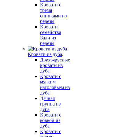
Кровати с
тремя
спинками из
березы
Кровати
семейства
Бали из
березы
Кровати из дуба
Двухъярусные
кровати из
дуба
Кровати с
мягким
изголовьем из
дуба
Дачная
группа из
дуба
Кровати с
ковкой из
дуба
Кровати с
тремя