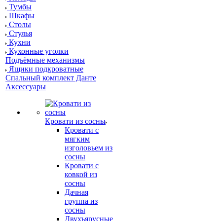
Тумбы
Шкафы
Столы
Стулья
Кухни
Кухонные уголки
Подъёмные механизмы
Ящики подкроватные
Спальный комплект Данте
Аксессуары
Кровати из сосны
Кровати с
мягким
изголовьем из
сосны
Кровати с
ковкой из
сосны
Дачная
группа из
сосны
Двухъярусные