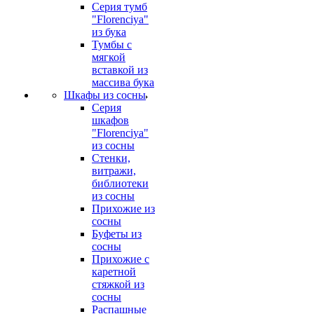
Серия тумб
"Florenciya"
из бука
Тумбы с
мягкой
вставкой из
массива бука
Шкафы из сосны
Серия
шкафов
"Florenciya"
из сосны
Стенки,
витражи,
библиотеки
из сосны
Прихожие из
сосны
Буфеты из
сосны
Прихожие с
каретной
стяжкой из
сосны
Распашные