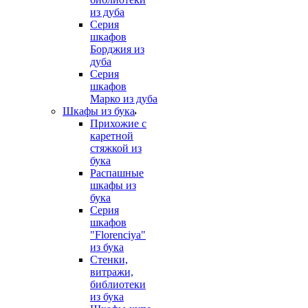
из дуба
Серия
шкафов
Борджия из
дуба
Серия
шкафов
Марко из дуба
Шкафы из бука
Прихожие с
каретной
стяжкой из
бука
Распашные
шкафы из
бука
Серия
шкафов
"Florenciya"
из бука
Стенки,
витражи,
библиотеки
из бука