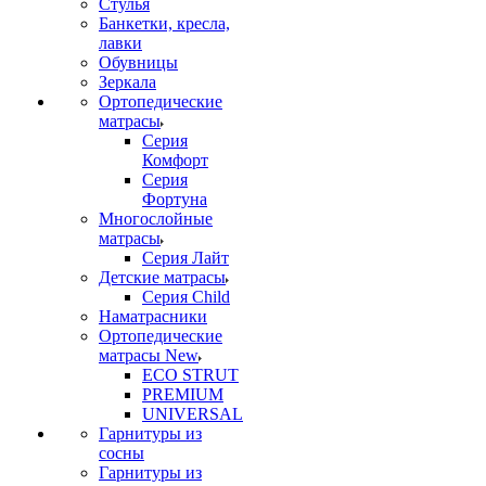
Стулья
Банкетки, кресла,
лавки
Обувницы
Зеркала
Ортопедические
матрасы
Серия
Комфорт
Серия
Фортуна
Многослойные
матрасы
Серия Лайт
Детские матрасы
Серия Child
Наматрасники
Ортопедические
матрасы New
ECO STRUT
PREMIUM
UNIVERSAL
Гарнитуры из
сосны
Гарнитуры из