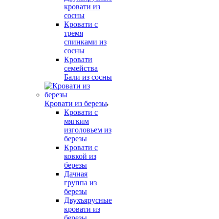
кровати из
сосны
Кровати с
тремя
спинками из
сосны
Кровати
семейства
Бали из сосны
Кровати из березы
Кровати с
мягким
изголовьем из
березы
Кровати с
ковкой из
березы
Дачная
группа из
березы
Двухъярусные
кровати из
березы