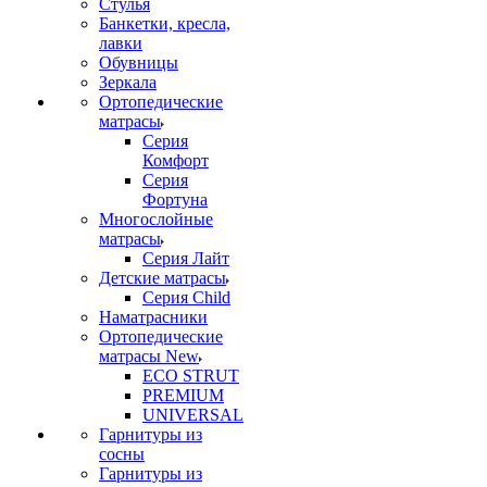
Стулья
Банкетки, кресла,
лавки
Обувницы
Зеркала
Ортопедические
матрасы
Серия
Комфорт
Серия
Фортуна
Многослойные
матрасы
Серия Лайт
Детские матрасы
Серия Child
Наматрасники
Ортопедические
матрасы New
ECO STRUT
PREMIUM
UNIVERSAL
Гарнитуры из
сосны
Гарнитуры из