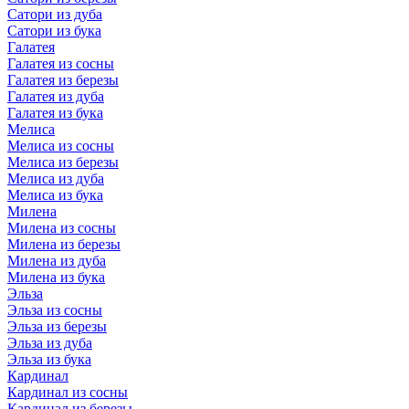
Сатори из дуба
Сатори из бука
Галатея
Галатея из сосны
Галатея из березы
Галатея из дуба
Галатея из бука
Мелиса
Мелиса из сосны
Мелиса из березы
Мелиса из дуба
Мелиса из бука
Милена
Милена из сосны
Милена из березы
Милена из дуба
Милена из бука
Эльза
Эльза из сосны
Эльза из березы
Эльза из дуба
Эльза из бука
Кардинал
Кардинал из сосны
Кардинал из березы