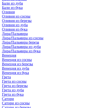
Бали из дуба
Бали из бука
Оливия
Оливия из сосны
Оливия из березы
Оливия из дуба
Оливия из бука
Лира/Пальмира
Лира/Пальмира из сосны
Лира/Пальмира береза
Лира/Пальмира из дуба
Лира/Пальмира из бука
Венеция
Венеция из сосны
Венеция из березы
Венеция из дуба
Венеция из бука
Грета
Грета из сосны
Грета из березы
Грета из дуба
Грета из бука
Сатори
Сатори из сосны
Сатори из березы