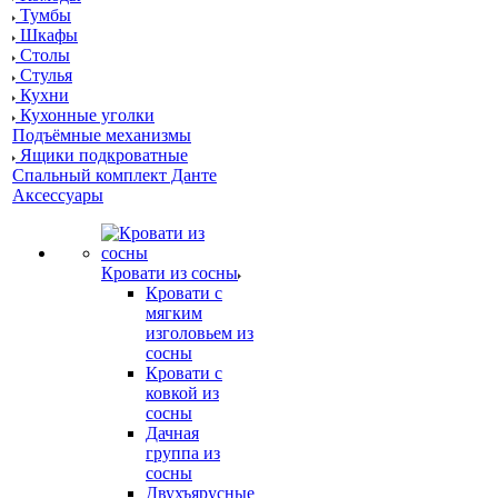
Тумбы
Шкафы
Столы
Стулья
Кухни
Кухонные уголки
Подъёмные механизмы
Ящики подкроватные
Спальный комплект Данте
Аксессуары
Кровати из сосны
Кровати с
мягким
изголовьем из
сосны
Кровати с
ковкой из
сосны
Дачная
группа из
сосны
Двухъярусные