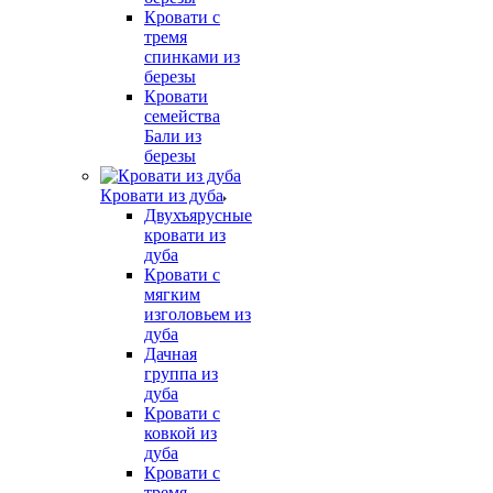
Кровати с
тремя
спинками из
березы
Кровати
семейства
Бали из
березы
Кровати из дуба
Двухъярусные
кровати из
дуба
Кровати с
мягким
изголовьем из
дуба
Дачная
группа из
дуба
Кровати с
ковкой из
дуба
Кровати с
тремя