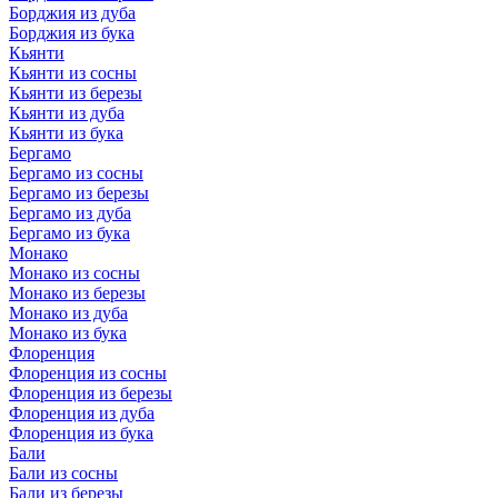
Борджия из дуба
Борджия из бука
Кьянти
Кьянти из сосны
Кьянти из березы
Кьянти из дуба
Кьянти из бука
Бергамо
Бергамо из сосны
Бергамо из березы
Бергамо из дуба
Бергамо из бука
Монако
Монако из сосны
Монако из березы
Монако из дуба
Монако из бука
Флоренция
Флоренция из сосны
Флоренция из березы
Флоренция из дуба
Флоренция из бука
Бали
Бали из сосны
Бали из березы