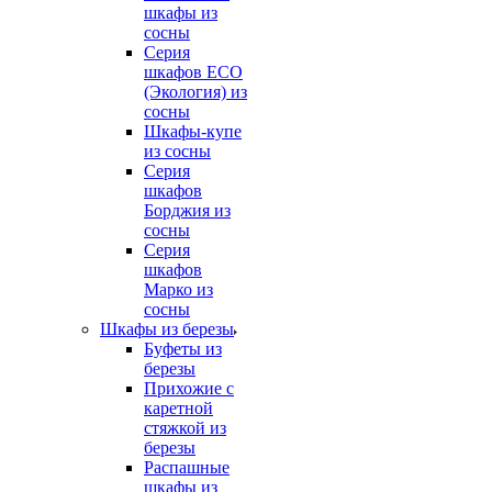
шкафы из
сосны
Серия
шкафов ECO
(Экология) из
сосны
Шкафы-купе
из сосны
Серия
шкафов
Борджия из
сосны
Серия
шкафов
Марко из
сосны
Шкафы из березы
Буфеты из
березы
Прихожие с
каретной
стяжкой из
березы
Распашные
шкафы из