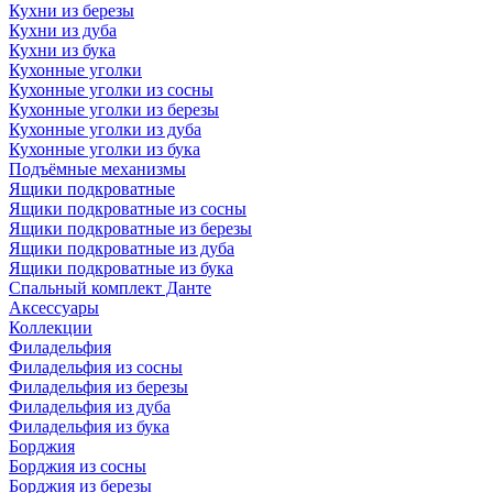
Кухни из березы
Кухни из дуба
Кухни из бука
Кухонные уголки
Кухонные уголки из сосны
Кухонные уголки из березы
Кухонные уголки из дуба
Кухонные уголки из бука
Подъёмные механизмы
Ящики подкроватные
Ящики подкроватные из сосны
Ящики подкроватные из березы
Ящики подкроватные из дуба
Ящики подкроватные из бука
Спальный комплект Данте
Аксессуары
Коллекции
Филадельфия
Филадельфия из сосны
Филадельфия из березы
Филадельфия из дуба
Филадельфия из бука
Борджия
Борджия из сосны
Борджия из березы