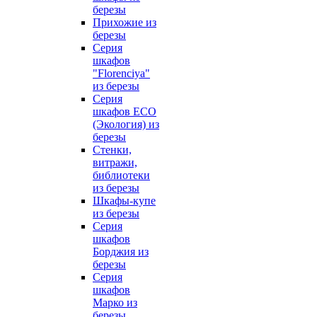
березы
Прихожие из
березы
Серия
шкафов
"Florenciya"
из березы
Серия
шкафов ECO
(Экология) из
березы
Стенки,
витражи,
библиотеки
из березы
Шкафы-купе
из березы
Серия
шкафов
Борджия из
березы
Серия
шкафов
Марко из
березы