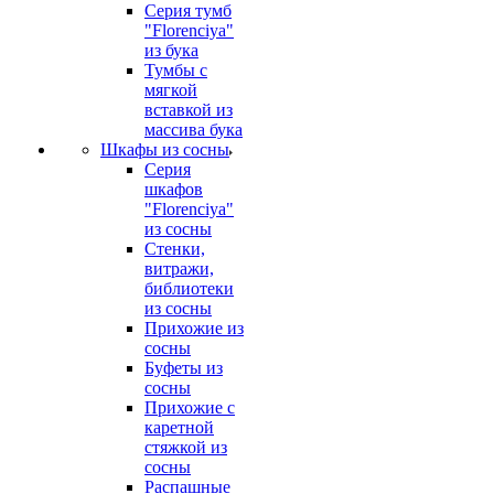
Серия тумб
"Florenciya"
из бука
Тумбы с
мягкой
вставкой из
массива бука
Шкафы из сосны
Серия
шкафов
"Florenciya"
из сосны
Стенки,
витражи,
библиотеки
из сосны
Прихожие из
сосны
Буфеты из
сосны
Прихожие с
каретной
стяжкой из
сосны
Распашные