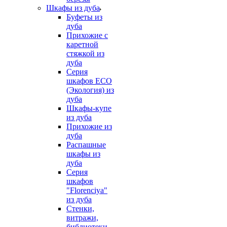
Шкафы из дуба
Буфеты из
дуба
Прихожие с
каретной
стяжкой из
дуба
Серия
шкафов ECO
(Экология) из
дуба
Шкафы-купе
из дуба
Прихожие из
дуба
Распашные
шкафы из
дуба
Серия
шкафов
"Florenciya"
из дуба
Стенки,
витражи,
библиотеки