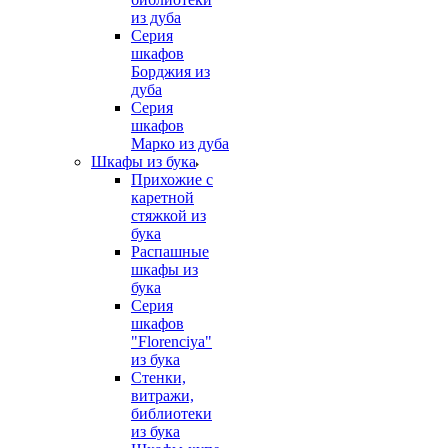
из дуба
Серия
шкафов
Борджия из
дуба
Серия
шкафов
Марко из дуба
Шкафы из бука
Прихожие с
каретной
стяжкой из
бука
Распашные
шкафы из
бука
Серия
шкафов
"Florenciya"
из бука
Стенки,
витражи,
библиотеки
из бука