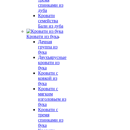
спинками из
дуба
Кровати
семейства
Бали из дуба
Кровати из бука
Дачная
группа из
бука
Двухъярусные
кровати из
бука
Кровати с
ковкой из
бука
Кровати с
мягким
изголовьем из
бука
Кровати с
тремя
спинками из
бука