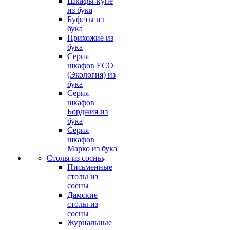
Шкафы-купе
из бука
Буфеты из
бука
Прихожие из
бука
Серия
шкафов ECO
(Экология) из
бука
Серия
шкафов
Борджия из
бука
Серия
шкафов
Марко из бука
Столы из сосны
Письменные
столы из
сосны
Дамские
столы из
сосны
Журнальные