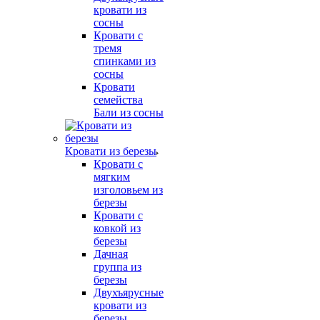
кровати из
сосны
Кровати с
тремя
спинками из
сосны
Кровати
семейства
Бали из сосны
Кровати из березы
Кровати с
мягким
изголовьем из
березы
Кровати с
ковкой из
березы
Дачная
группа из
березы
Двухъярусные
кровати из
березы