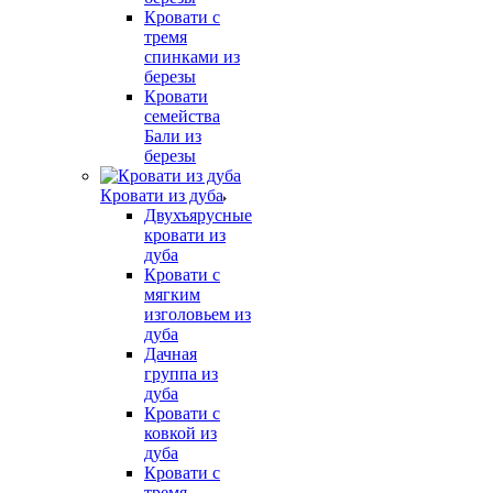
Кровати с
тремя
спинками из
березы
Кровати
семейства
Бали из
березы
Кровати из дуба
Двухъярусные
кровати из
дуба
Кровати с
мягким
изголовьем из
дуба
Дачная
группа из
дуба
Кровати с
ковкой из
дуба
Кровати с
тремя