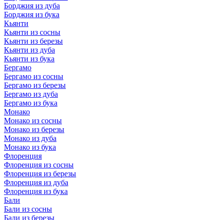
Борджия из дуба
Борджия из бука
Кьянти
Кьянти из сосны
Кьянти из березы
Кьянти из дуба
Кьянти из бука
Бергамо
Бергамо из сосны
Бергамо из березы
Бергамо из дуба
Бергамо из бука
Монако
Монако из сосны
Монако из березы
Монако из дуба
Монако из бука
Флоренция
Флоренция из сосны
Флоренция из березы
Флоренция из дуба
Флоренция из бука
Бали
Бали из сосны
Бали из березы