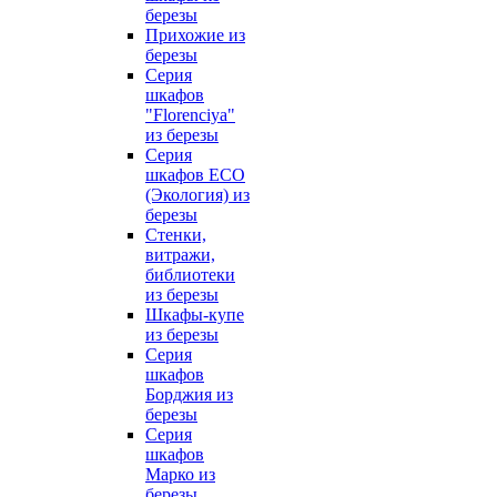
березы
Прихожие из
березы
Серия
шкафов
"Florenciya"
из березы
Серия
шкафов ECO
(Экология) из
березы
Стенки,
витражи,
библиотеки
из березы
Шкафы-купе
из березы
Серия
шкафов
Борджия из
березы
Серия
шкафов
Марко из
березы