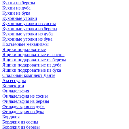
Кухни из березы
Кухни из дуба
Кухни из бука
Кухонные уголки
Кухонные уголки из сосны
Кухонные уголки из березы
Кухонные уголки из дуба
Кухонные уголки из бука
Подъёмные механизмы
Ящики подкроватные
Ящики подкроватные из сосны
Ящики подкроватные из березы
Ящики подкроватные из дуба
Ящики подкроватные из бука
Спальный комплект Данте
Аксессуары
Коллекции
Филадельфия
Филадельфия из сосны
Филадельфия из березы
Филадельфия из дуба
Филадельфия из бука
Борджия
Борджия из сосны
Борджия из березы