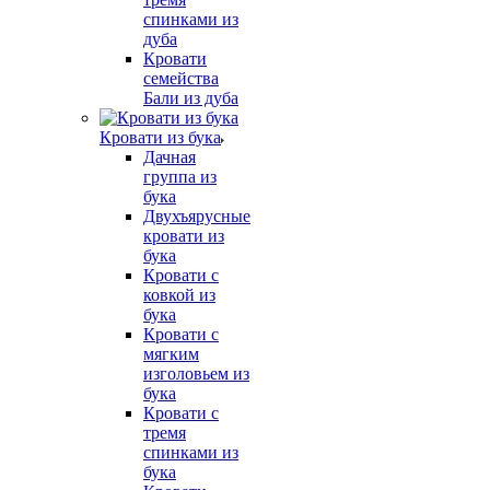
спинками из
дуба
Кровати
семейства
Бали из дуба
Кровати из бука
Дачная
группа из
бука
Двухъярусные
кровати из
бука
Кровати с
ковкой из
бука
Кровати с
мягким
изголовьем из
бука
Кровати с
тремя
спинками из
бука