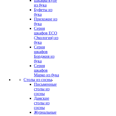
Шкафы-купе
из бука
Буфеты из
бука
Прихожие из
бука
Серия
шкафов ECO
(Экология) из
бука
Серия
шкафов
Борджия из
бука
Серия
шкафов
Марко из бука
Столы из сосны
Письменные
столы из
сосны
Дамские
столы из
сосны
Журнальные