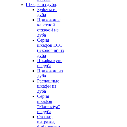
Шкафы из дуба
Буфеты из
дуба
Прихожие с
каретной
стяжкой из
дуба
Серия
шкафов ECO
(Экология) из
дуба
Шкафы-купе
из дуба
Прихожие из
дуба
Распашные
шкафы из
дуба
Серия
шкафов
"Florenciya"
из дуба
Стенки,
витражи,
библиотеки