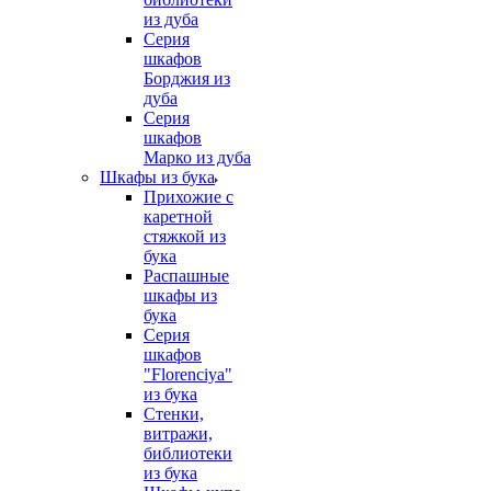
из дуба
Серия
шкафов
Борджия из
дуба
Серия
шкафов
Марко из дуба
Шкафы из бука
Прихожие с
каретной
стяжкой из
бука
Распашные
шкафы из
бука
Серия
шкафов
"Florenciya"
из бука
Стенки,
витражи,
библиотеки
из бука