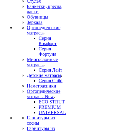
Стулья
Банкетки, кресла,
лавки
Обувницы
Зеркала
Ортопедические
матрасы
Серия
Комфорт
Серия
Фортуна
Многослойные
матрасы
Серия Лайт
Детские матрасы
Серия Child
Наматрасники
Ортопедические
матрасы New
ECO STRUT
PREMIUM
UNIVERSAL
Гарнитуры из
сосны
Гарнитуры из