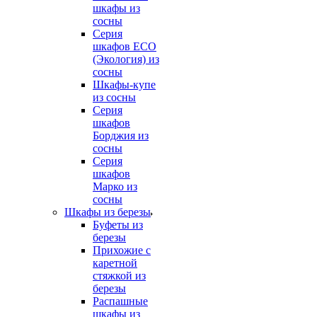
шкафы из
сосны
Серия
шкафов ECO
(Экология) из
сосны
Шкафы-купе
из сосны
Серия
шкафов
Борджия из
сосны
Серия
шкафов
Марко из
сосны
Шкафы из березы
Буфеты из
березы
Прихожие с
каретной
стяжкой из
березы
Распашные
шкафы из