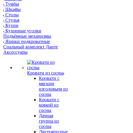
Тумбы
Шкафы
Столы
Стулья
Кухни
Кухонные уголки
Подъёмные механизмы
Ящики подкроватные
Спальный комплект Данте
Аксессуары
Кровати из сосны
Кровати с
мягким
изголовьем из
сосны
Кровати с
ковкой из
сосны
Дачная
группа из
сосны
Двухъярусные