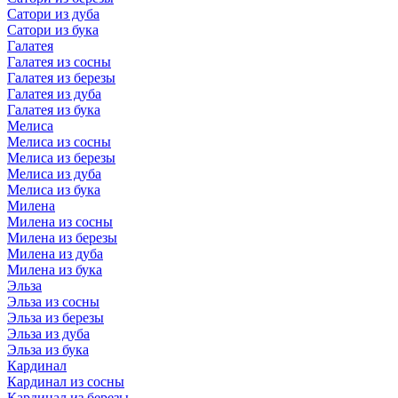
Сатори из дуба
Сатори из бука
Галатея
Галатея из сосны
Галатея из березы
Галатея из дуба
Галатея из бука
Мелиса
Мелиса из сосны
Мелиса из березы
Мелиса из дуба
Мелиса из бука
Милена
Милена из сосны
Милена из березы
Милена из дуба
Милена из бука
Эльза
Эльза из сосны
Эльза из березы
Эльза из дуба
Эльза из бука
Кардинал
Кардинал из сосны
Кардинал из березы