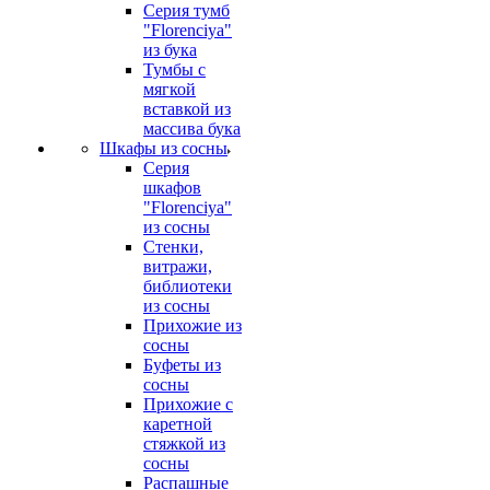
Серия тумб
"Florenciya"
из бука
Тумбы с
мягкой
вставкой из
массива бука
Шкафы из сосны
Серия
шкафов
"Florenciya"
из сосны
Стенки,
витражи,
библиотеки
из сосны
Прихожие из
сосны
Буфеты из
сосны
Прихожие с
каретной
стяжкой из
сосны
Распашные