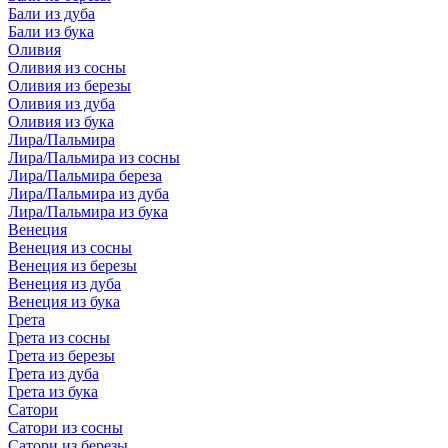
Бали из дуба
Бали из бука
Оливия
Оливия из сосны
Оливия из березы
Оливия из дуба
Оливия из бука
Лира/Пальмира
Лира/Пальмира из сосны
Лира/Пальмира береза
Лира/Пальмира из дуба
Лира/Пальмира из бука
Венеция
Венеция из сосны
Венеция из березы
Венеция из дуба
Венеция из бука
Грета
Грета из сосны
Грета из березы
Грета из дуба
Грета из бука
Сатори
Сатори из сосны
Сатори из березы