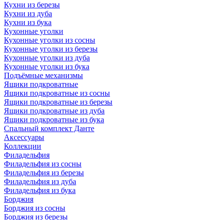
Кухни из березы
Кухни из дуба
Кухни из бука
Кухонные уголки
Кухонные уголки из сосны
Кухонные уголки из березы
Кухонные уголки из дуба
Кухонные уголки из бука
Подъёмные механизмы
Ящики подкроватные
Ящики подкроватные из сосны
Ящики подкроватные из березы
Ящики подкроватные из дуба
Ящики подкроватные из бука
Спальный комплект Данте
Аксессуары
Коллекции
Филадельфия
Филадельфия из сосны
Филадельфия из березы
Филадельфия из дуба
Филадельфия из бука
Борджия
Борджия из сосны
Борджия из березы