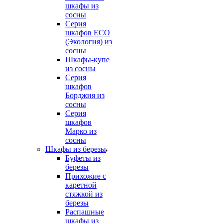
шкафы из
сосны
Серия
шкафов ECO
(Экология) из
сосны
Шкафы-купе
из сосны
Серия
шкафов
Борджия из
сосны
Серия
шкафов
Марко из
сосны
Шкафы из березы
Буфеты из
березы
Прихожие с
каретной
стяжкой из
березы
Распашные
шкафы из