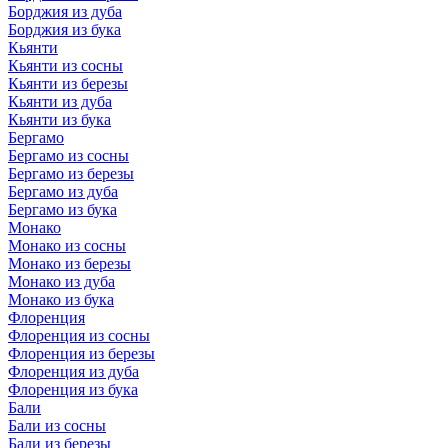
Борджия из дуба
Борджия из бука
Кьянти
Кьянти из сосны
Кьянти из березы
Кьянти из дуба
Кьянти из бука
Бергамо
Бергамо из сосны
Бергамо из березы
Бергамо из дуба
Бергамо из бука
Монако
Монако из сосны
Монако из березы
Монако из дуба
Монако из бука
Флоренция
Флоренция из сосны
Флоренция из березы
Флоренция из дуба
Флоренция из бука
Бали
Бали из сосны
Бали из березы