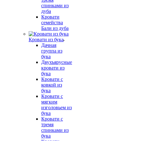
спинками из
дуба
Кровати
семейства
Бали из дуба
Кровати из бука
Дачная
группа из
бука
Двухъярусные
кровати из
бука
Кровати с
ковкой из
бука
Кровати с
мягким
изголовьем из
бука
Кровати с
тремя
спинками из
бука