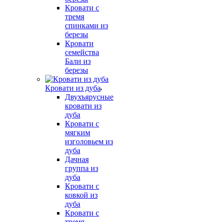
Кровати с
тремя
спинками из
березы
Кровати
семейства
Бали из
березы
Кровати из дуба
Двухъярусные
кровати из
дуба
Кровати с
мягким
изголовьем из
дуба
Дачная
группа из
дуба
Кровати с
ковкой из
дуба
Кровати с
тремя