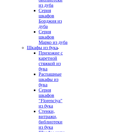
из дуба
Серия
шкафов
Борджия из
дуба
Серия
шкафов
Марко из дуба
Шкафы из бука
Прихожие с
каретной
стяжкой из
бука
Распашные
шкафы из
бука
Серия
шкафов
"Florenciya"
из бука
Стенки,
витражи,
библиотеки
из бука