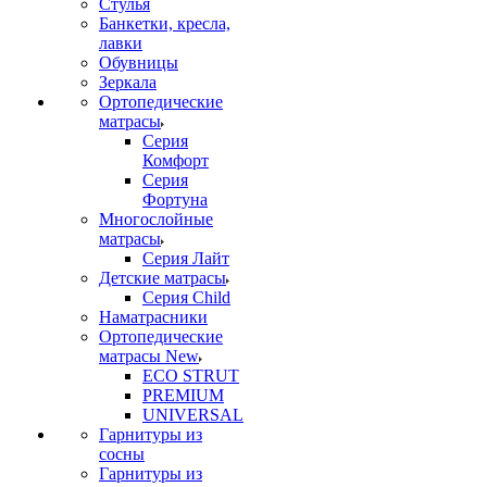
Стулья
Банкетки, кресла,
лавки
Обувницы
Зеркала
Ортопедические
матрасы
Серия
Комфорт
Серия
Фортуна
Многослойные
матрасы
Серия Лайт
Детские матрасы
Серия Child
Наматрасники
Ортопедические
матрасы New
ECO STRUT
PREMIUM
UNIVERSAL
Гарнитуры из
сосны
Гарнитуры из