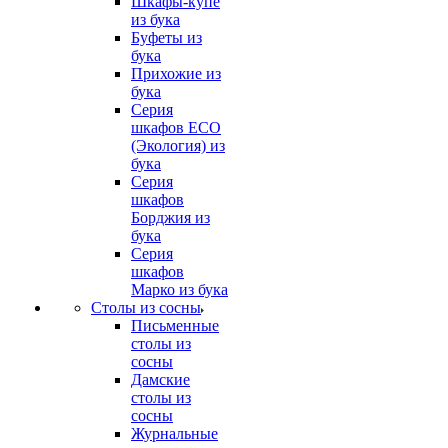
Шкафы-купе
из бука
Буфеты из
бука
Прихожие из
бука
Серия
шкафов ECO
(Экология) из
бука
Серия
шкафов
Борджия из
бука
Серия
шкафов
Марко из бука
Столы из сосны
Письменные
столы из
сосны
Дамские
столы из
сосны
Журнальные