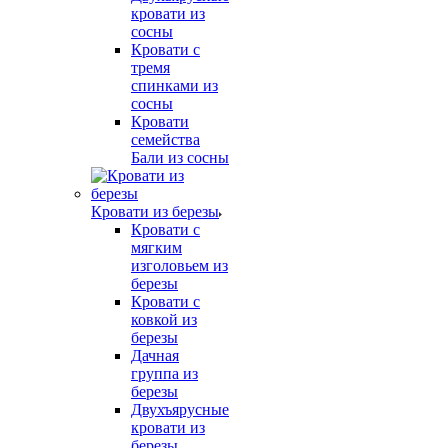
кровати из
сосны
Кровати с
тремя
спинками из
сосны
Кровати
семейства
Бали из сосны
Кровати из березы
Кровати с
мягким
изголовьем из
березы
Кровати с
ковкой из
березы
Дачная
группа из
березы
Двухъярусные
кровати из
березы