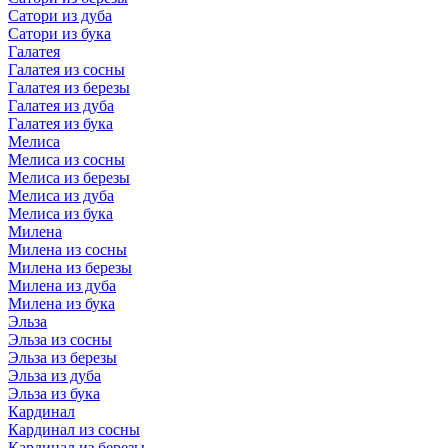
Сатори из дуба
Сатори из бука
Галатея
Галатея из сосны
Галатея из березы
Галатея из дуба
Галатея из бука
Мелиса
Мелиса из сосны
Мелиса из березы
Мелиса из дуба
Мелиса из бука
Милена
Милена из сосны
Милена из березы
Милена из дуба
Милена из бука
Эльза
Эльза из сосны
Эльза из березы
Эльза из дуба
Эльза из бука
Кардинал
Кардинал из сосны
Кардинал из березы