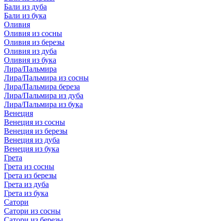
Бали из дуба
Бали из бука
Оливия
Оливия из сосны
Оливия из березы
Оливия из дуба
Оливия из бука
Лира/Пальмира
Лира/Пальмира из сосны
Лира/Пальмира береза
Лира/Пальмира из дуба
Лира/Пальмира из бука
Венеция
Венеция из сосны
Венеция из березы
Венеция из дуба
Венеция из бука
Грета
Грета из сосны
Грета из березы
Грета из дуба
Грета из бука
Сатори
Сатори из сосны
Сатори из березы