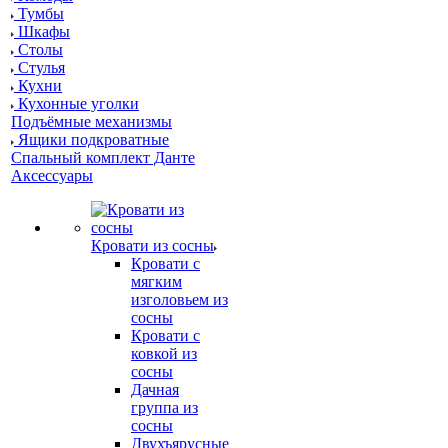
Тумбы
Шкафы
Столы
Стулья
Кухни
Кухонные уголки
Подъёмные механизмы
Ящики подкроватные
Спальный комплект Данте
Аксессуары
Кровати из сосны
Кровати с
мягким
изголовьем из
сосны
Кровати с
ковкой из
сосны
Дачная
группа из
сосны
Двухъярусные