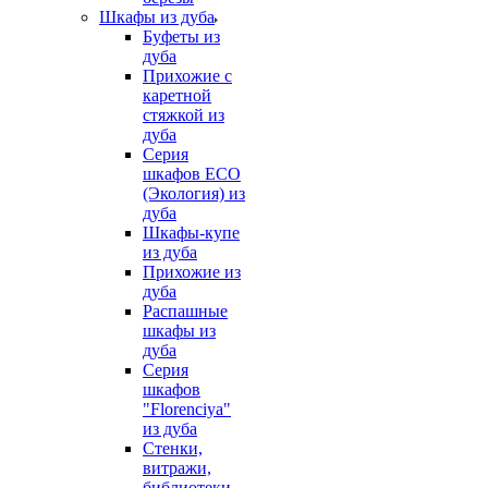
Шкафы из дуба
Буфеты из
дуба
Прихожие с
каретной
стяжкой из
дуба
Серия
шкафов ECO
(Экология) из
дуба
Шкафы-купе
из дуба
Прихожие из
дуба
Распашные
шкафы из
дуба
Серия
шкафов
"Florenciya"
из дуба
Стенки,
витражи,
библиотеки