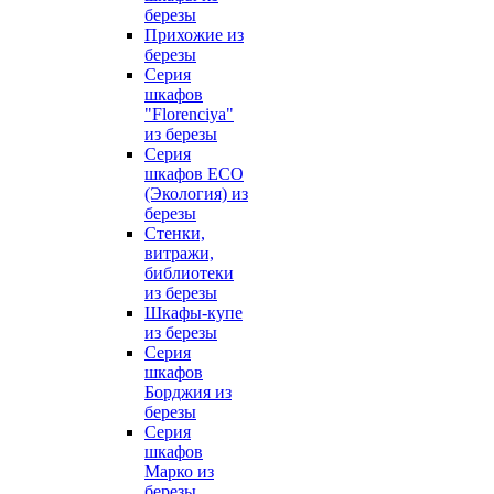
березы
Прихожие из
березы
Серия
шкафов
"Florenciya"
из березы
Серия
шкафов ECO
(Экология) из
березы
Стенки,
витражи,
библиотеки
из березы
Шкафы-купе
из березы
Серия
шкафов
Борджия из
березы
Серия
шкафов
Марко из
березы