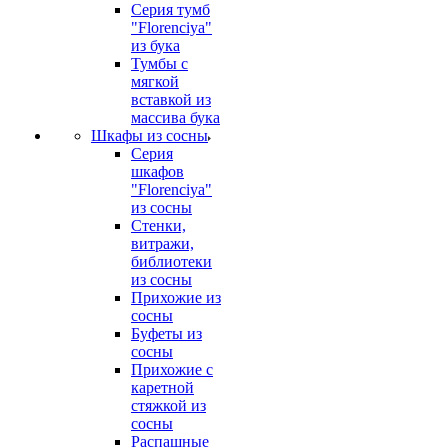
Серия тумб
"Florenciya"
из бука
Тумбы с
мягкой
вставкой из
массива бука
Шкафы из сосны
Серия
шкафов
"Florenciya"
из сосны
Стенки,
витражи,
библиотеки
из сосны
Прихожие из
сосны
Буфеты из
сосны
Прихожие с
каретной
стяжкой из
сосны
Распашные