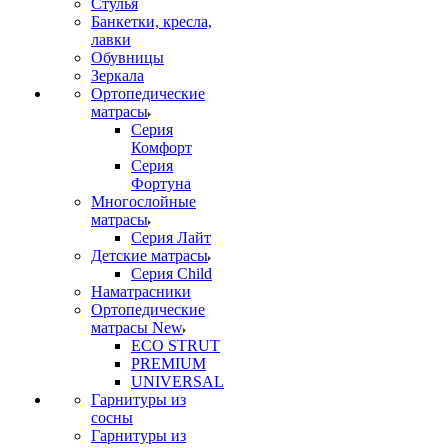
Стулья
Банкетки, кресла,
лавки
Обувницы
Зеркала
Ортопедические
матрасы
Серия
Комфорт
Серия
Фортуна
Многослойные
матрасы
Серия Лайт
Детские матрасы
Серия Child
Наматрасники
Ортопедические
матрасы New
ECO STRUT
PREMIUM
UNIVERSAL
Гарнитуры из
сосны
Гарнитуры из