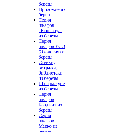
березы
Прихожие из
березы
Серия
шкафов
"Florenciya"
из березы
Серия
шкафов ECO
(Экология) из
березы
Стенки,
витражи,
библиотеки
из березы
Шкафы-купе
из березы
Серия
шкафов
Борджия из
березы
Серия
шкафов
Марко из
березы