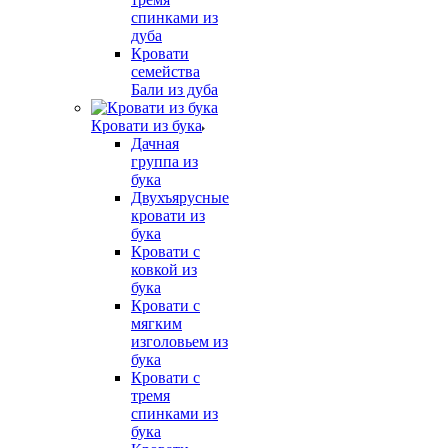
спинками из
дуба
Кровати
семейства
Бали из дуба
Кровати из бука
Дачная
группа из
бука
Двухъярусные
кровати из
бука
Кровати с
ковкой из
бука
Кровати с
мягким
изголовьем из
бука
Кровати с
тремя
спинками из
бука