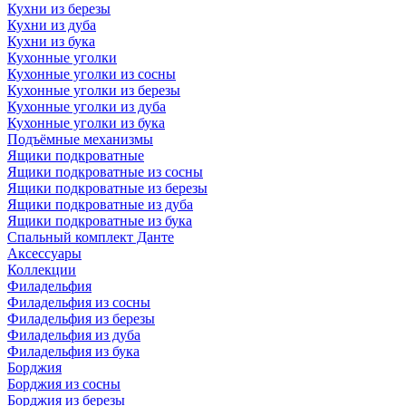
Кухни из березы
Кухни из дуба
Кухни из бука
Кухонные уголки
Кухонные уголки из сосны
Кухонные уголки из березы
Кухонные уголки из дуба
Кухонные уголки из бука
Подъёмные механизмы
Ящики подкроватные
Ящики подкроватные из сосны
Ящики подкроватные из березы
Ящики подкроватные из дуба
Ящики подкроватные из бука
Спальный комплект Данте
Аксессуары
Коллекции
Филадельфия
Филадельфия из сосны
Филадельфия из березы
Филадельфия из дуба
Филадельфия из бука
Борджия
Борджия из сосны
Борджия из березы