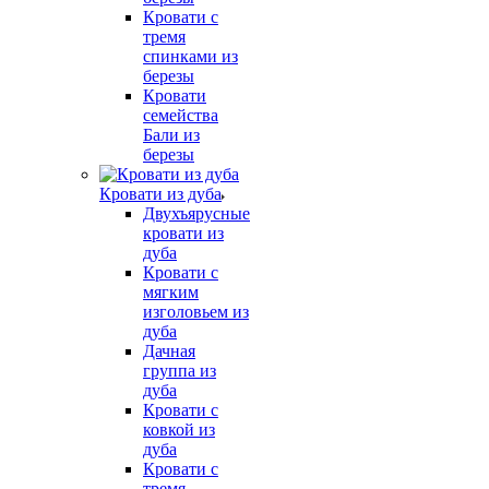
Кровати с
тремя
спинками из
березы
Кровати
семейства
Бали из
березы
Кровати из дуба
Двухъярусные
кровати из
дуба
Кровати с
мягким
изголовьем из
дуба
Дачная
группа из
дуба
Кровати с
ковкой из
дуба
Кровати с
тремя