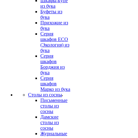
Шкафы-купе
из бука
Буфеты из
бука
Прихожие из
бука
Серия
шкафов ECO
(Экология) из
бука
Серия
шкафов
Борджия из
бука
Серия
шкафов
Марко из бука
Столы из сосны
Письменные
столы из
сосны
Дамские
столы из
сосны
Журнальные