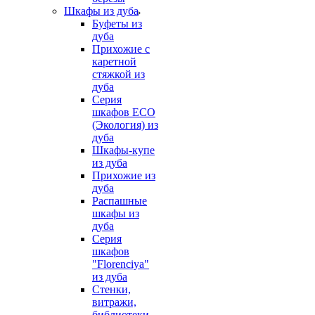
Шкафы из дуба
Буфеты из
дуба
Прихожие с
каретной
стяжкой из
дуба
Серия
шкафов ECO
(Экология) из
дуба
Шкафы-купе
из дуба
Прихожие из
дуба
Распашные
шкафы из
дуба
Серия
шкафов
"Florenciya"
из дуба
Стенки,
витражи,
библиотеки