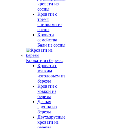
кровати из
сосны
Кровати с
тремя
спинками из
сосны
Кровати
семейства
Бали из сосны
Кровати из березы
Кровати с
мягким
изголовьем из
березы
Кровати с
ковкой из
березы
Дачная
группа из
березы
Двухъярусные
кровати из
березы