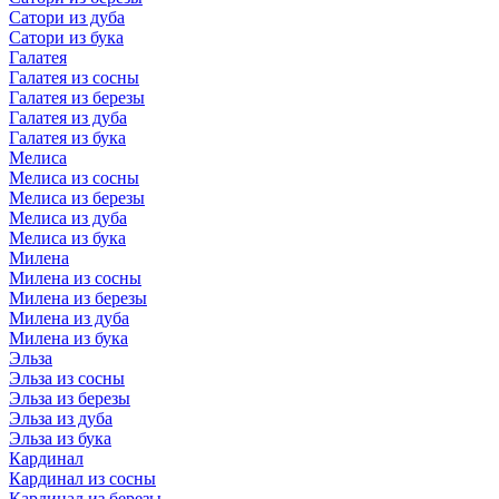
Сатори из дуба
Сатори из бука
Галатея
Галатея из сосны
Галатея из березы
Галатея из дуба
Галатея из бука
Мелиса
Мелиса из сосны
Мелиса из березы
Мелиса из дуба
Мелиса из бука
Милена
Милена из сосны
Милена из березы
Милена из дуба
Милена из бука
Эльза
Эльза из сосны
Эльза из березы
Эльза из дуба
Эльза из бука
Кардинал
Кардинал из сосны
Кардинал из березы