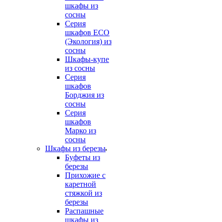
шкафы из
сосны
Серия
шкафов ECO
(Экология) из
сосны
Шкафы-купе
из сосны
Серия
шкафов
Борджия из
сосны
Серия
шкафов
Марко из
сосны
Шкафы из березы
Буфеты из
березы
Прихожие с
каретной
стяжкой из
березы
Распашные
шкафы из