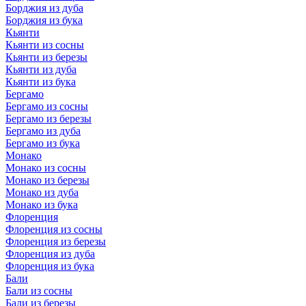
Борджия из дуба
Борджия из бука
Кьянти
Кьянти из сосны
Кьянти из березы
Кьянти из дуба
Кьянти из бука
Бергамо
Бергамо из сосны
Бергамо из березы
Бергамо из дуба
Бергамо из бука
Монако
Монако из сосны
Монако из березы
Монако из дуба
Монако из бука
Флоренция
Флоренция из сосны
Флоренция из березы
Флоренция из дуба
Флоренция из бука
Бали
Бали из сосны
Бали из березы