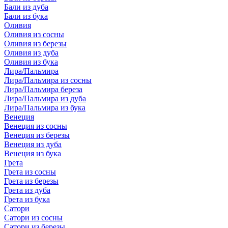
Бали из дуба
Бали из бука
Оливия
Оливия из сосны
Оливия из березы
Оливия из дуба
Оливия из бука
Лира/Пальмира
Лира/Пальмира из сосны
Лира/Пальмира береза
Лира/Пальмира из дуба
Лира/Пальмира из бука
Венеция
Венеция из сосны
Венеция из березы
Венеция из дуба
Венеция из бука
Грета
Грета из сосны
Грета из березы
Грета из дуба
Грета из бука
Сатори
Сатори из сосны
Сатори из березы