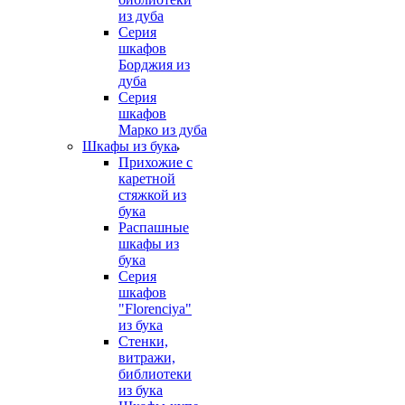
из дуба
Серия
шкафов
Борджия из
дуба
Серия
шкафов
Марко из дуба
Шкафы из бука
Прихожие с
каретной
стяжкой из
бука
Распашные
шкафы из
бука
Серия
шкафов
"Florenciya"
из бука
Стенки,
витражи,
библиотеки
из бука