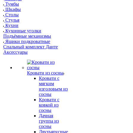
Тумбы
Шкафы
Столы
Стулья
Кухни
Кухонные уголки
Подъёмные механизмы
Ящики подкроватные
Спальный комплект Данте
Аксессуары
Кровати из сосны
Кровати с
мягким
изголовьем из
сосны
Кровати с
ковкой из
сосны
Дачная
группа из
сосны
Двухъярусные