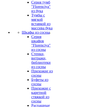
Серия тумб
"Florenciya"
из бука
Тумбы с
мягкой
вставкой из
массива бука
Шкафы из сосны
Серия
шкафов
"Florenciya"
из сосны
Стенки,
витражи,
библиотеки
из сосны
Прихожие из
сосны
Буфеты из
сосны
Прихожие с
каретной
стяжкой из
сосны
Распашные