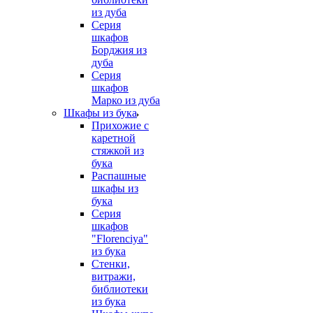
из дуба
Серия
шкафов
Борджия из
дуба
Серия
шкафов
Марко из дуба
Шкафы из бука
Прихожие с
каретной
стяжкой из
бука
Распашные
шкафы из
бука
Серия
шкафов
"Florenciya"
из бука
Стенки,
витражи,
библиотеки
из бука