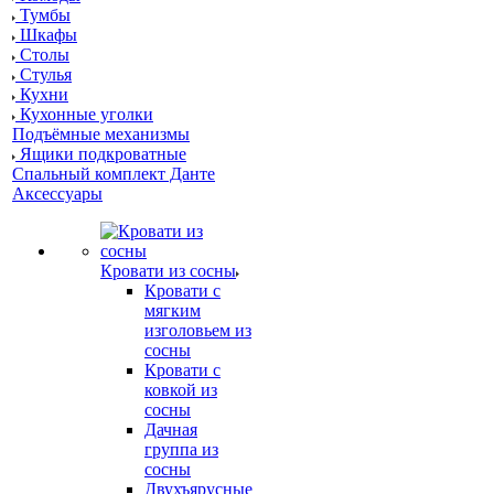
Тумбы
Шкафы
Столы
Стулья
Кухни
Кухонные уголки
Подъёмные механизмы
Ящики подкроватные
Спальный комплект Данте
Аксессуары
Кровати из сосны
Кровати с
мягким
изголовьем из
сосны
Кровати с
ковкой из
сосны
Дачная
группа из
сосны
Двухъярусные