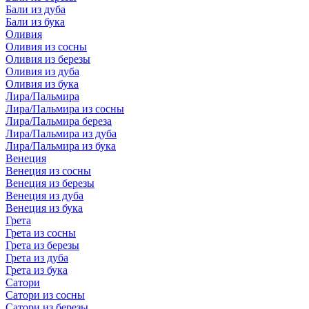
Бали из дуба
Бали из бука
Оливия
Оливия из сосны
Оливия из березы
Оливия из дуба
Оливия из бука
Лира/Пальмира
Лира/Пальмира из сосны
Лира/Пальмира береза
Лира/Пальмира из дуба
Лира/Пальмира из бука
Венеция
Венеция из сосны
Венеция из березы
Венеция из дуба
Венеция из бука
Грета
Грета из сосны
Грета из березы
Грета из дуба
Грета из бука
Сатори
Сатори из сосны
Сатори из березы