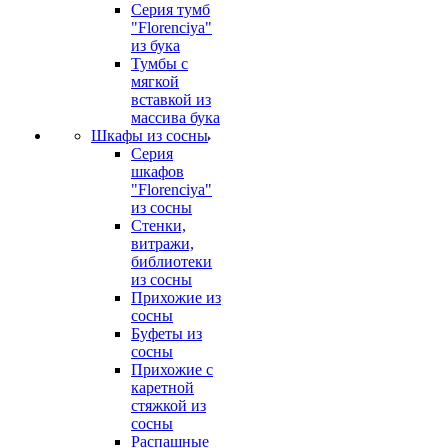
Серия тумб
"Florenciya"
из бука
Тумбы с
мягкой
вставкой из
массива бука
Шкафы из сосны
Серия
шкафов
"Florenciya"
из сосны
Стенки,
витражи,
библиотеки
из сосны
Прихожие из
сосны
Буфеты из
сосны
Прихожие с
каретной
стяжкой из
сосны
Распашные