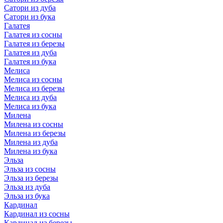
Сатори из дуба
Сатори из бука
Галатея
Галатея из сосны
Галатея из березы
Галатея из дуба
Галатея из бука
Мелиса
Мелиса из сосны
Мелиса из березы
Мелиса из дуба
Мелиса из бука
Милена
Милена из сосны
Милена из березы
Милена из дуба
Милена из бука
Эльза
Эльза из сосны
Эльза из березы
Эльза из дуба
Эльза из бука
Кардинал
Кардинал из сосны
Кардинал из березы