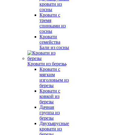
кровати из
сосны
Кровати с
тремя
спинками из
сосны
Кровати
семейства
Бали из сосны
Кровати из березы
Кровати с
мягким
изголовьем из
березы
Кровати с
ковкой из
березы
Дачная
группа из
березы
Двухъярусные
кровати из
березы