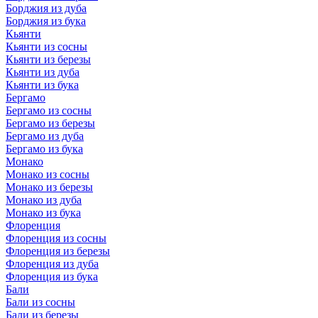
Борджия из дуба
Борджия из бука
Кьянти
Кьянти из сосны
Кьянти из березы
Кьянти из дуба
Кьянти из бука
Бергамо
Бергамо из сосны
Бергамо из березы
Бергамо из дуба
Бергамо из бука
Монако
Монако из сосны
Монако из березы
Монако из дуба
Монако из бука
Флоренция
Флоренция из сосны
Флоренция из березы
Флоренция из дуба
Флоренция из бука
Бали
Бали из сосны
Бали из березы