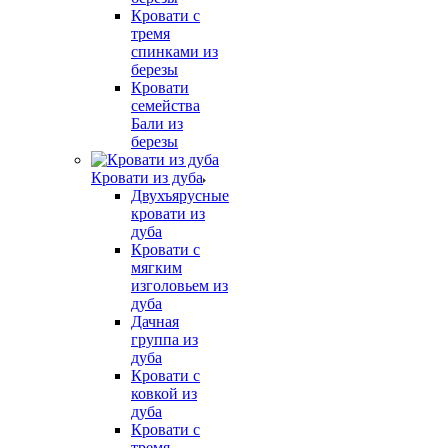
Кровати с
тремя
спинками из
березы
Кровати
семейства
Бали из
березы
Кровати из дуба
Двухъярусные
кровати из
дуба
Кровати с
мягким
изголовьем из
дуба
Дачная
группа из
дуба
Кровати с
ковкой из
дуба
Кровати с
тремя