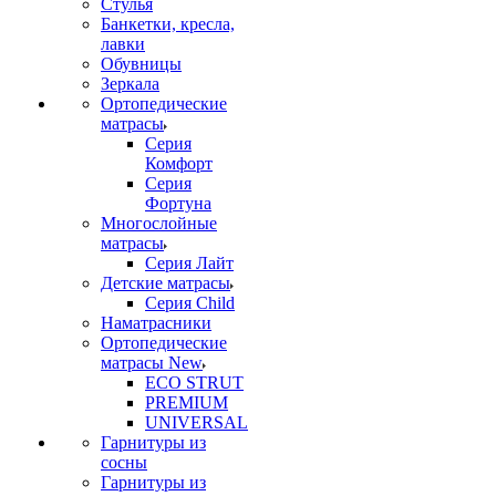
Стулья
Банкетки, кресла,
лавки
Обувницы
Зеркала
Ортопедические
матрасы
Серия
Комфорт
Серия
Фортуна
Многослойные
матрасы
Серия Лайт
Детские матрасы
Серия Child
Наматрасники
Ортопедические
матрасы New
ECO STRUT
PREMIUM
UNIVERSAL
Гарнитуры из
сосны
Гарнитуры из