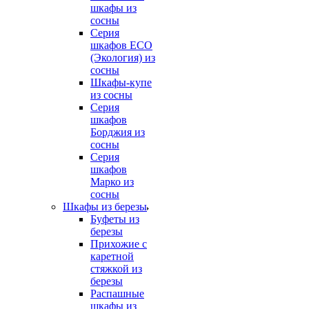
шкафы из
сосны
Серия
шкафов ECO
(Экология) из
сосны
Шкафы-купе
из сосны
Серия
шкафов
Борджия из
сосны
Серия
шкафов
Марко из
сосны
Шкафы из березы
Буфеты из
березы
Прихожие с
каретной
стяжкой из
березы
Распашные
шкафы из