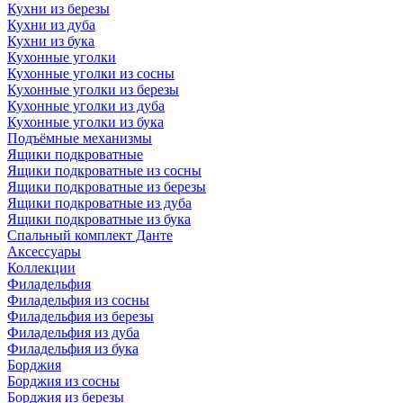
Кухни из березы
Кухни из дуба
Кухни из бука
Кухонные уголки
Кухонные уголки из сосны
Кухонные уголки из березы
Кухонные уголки из дуба
Кухонные уголки из бука
Подъёмные механизмы
Ящики подкроватные
Ящики подкроватные из сосны
Ящики подкроватные из березы
Ящики подкроватные из дуба
Ящики подкроватные из бука
Спальный комплект Данте
Аксессуары
Коллекции
Филадельфия
Филадельфия из сосны
Филадельфия из березы
Филадельфия из дуба
Филадельфия из бука
Борджия
Борджия из сосны
Борджия из березы