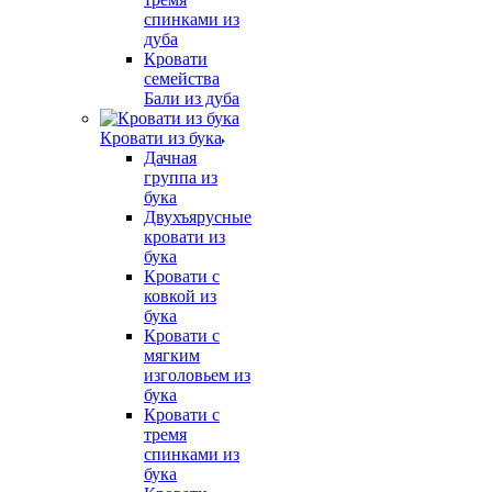
спинками из
дуба
Кровати
семейства
Бали из дуба
Кровати из бука
Дачная
группа из
бука
Двухъярусные
кровати из
бука
Кровати с
ковкой из
бука
Кровати с
мягким
изголовьем из
бука
Кровати с
тремя
спинками из
бука