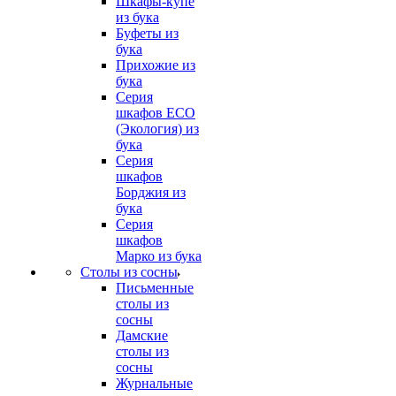
Шкафы-купе
из бука
Буфеты из
бука
Прихожие из
бука
Серия
шкафов ECO
(Экология) из
бука
Серия
шкафов
Борджия из
бука
Серия
шкафов
Марко из бука
Столы из сосны
Письменные
столы из
сосны
Дамские
столы из
сосны
Журнальные