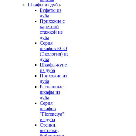
Шкафы из дуба
Буфеты из
дуба
Прихожие с
каретной
стяжкой из
дуба
Серия
шкафов ECO
(Экология) из
дуба
Шкафы-купе
из дуба
Прихожие из
дуба
Распашные
шкафы из
дуба
Серия
шкафов
"Florenciya"
из дуба
Стенки,
витражи,
библиотеки