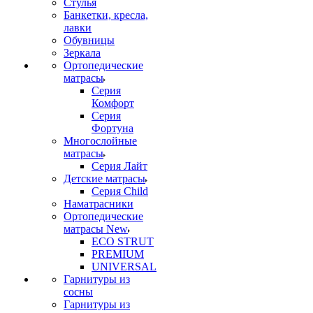
Стулья
Банкетки, кресла,
лавки
Обувницы
Зеркала
Ортопедические
матрасы
Серия
Комфорт
Серия
Фортуна
Многослойные
матрасы
Серия Лайт
Детские матрасы
Серия Child
Наматрасники
Ортопедические
матрасы New
ECO STRUT
PREMIUM
UNIVERSAL
Гарнитуры из
сосны
Гарнитуры из