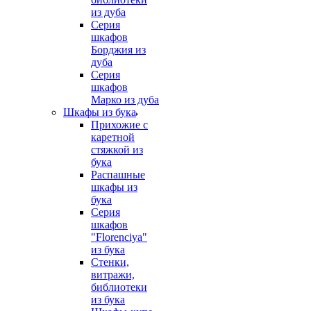
из дуба
Серия
шкафов
Борджия из
дуба
Серия
шкафов
Марко из дуба
Шкафы из бука
Прихожие с
каретной
стяжкой из
бука
Распашные
шкафы из
бука
Серия
шкафов
"Florenciya"
из бука
Стенки,
витражи,
библиотеки
из бука