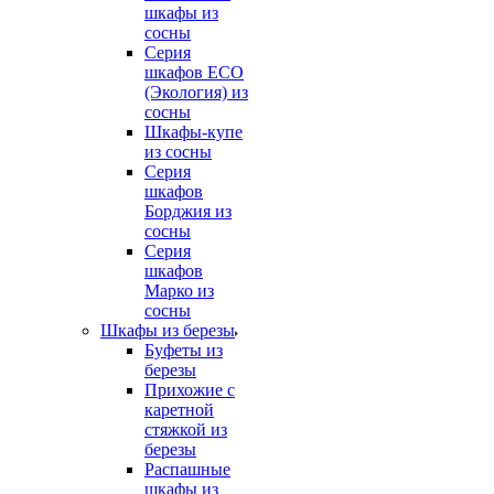
шкафы из
сосны
Серия
шкафов ECO
(Экология) из
сосны
Шкафы-купе
из сосны
Серия
шкафов
Борджия из
сосны
Серия
шкафов
Марко из
сосны
Шкафы из березы
Буфеты из
березы
Прихожие с
каретной
стяжкой из
березы
Распашные
шкафы из