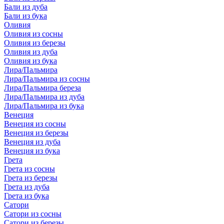
Бали из дуба
Бали из бука
Оливия
Оливия из сосны
Оливия из березы
Оливия из дуба
Оливия из бука
Лира/Пальмира
Лира/Пальмира из сосны
Лира/Пальмира береза
Лира/Пальмира из дуба
Лира/Пальмира из бука
Венеция
Венеция из сосны
Венеция из березы
Венеция из дуба
Венеция из бука
Грета
Грета из сосны
Грета из березы
Грета из дуба
Грета из бука
Сатори
Сатори из сосны
Сатори из березы