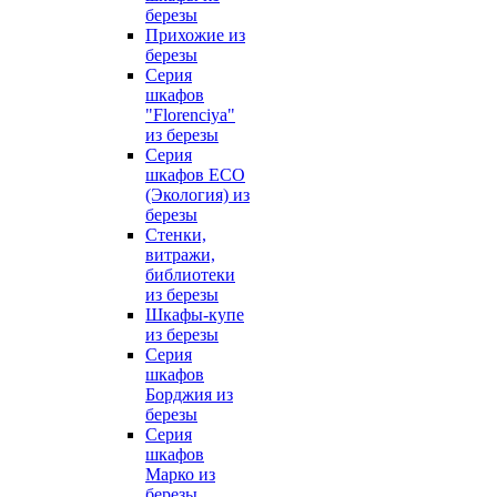
березы
Прихожие из
березы
Серия
шкафов
"Florenciya"
из березы
Серия
шкафов ECO
(Экология) из
березы
Стенки,
витражи,
библиотеки
из березы
Шкафы-купе
из березы
Серия
шкафов
Борджия из
березы
Серия
шкафов
Марко из
березы