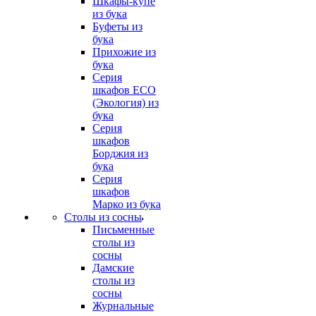
Шкафы-купе
из бука
Буфеты из
бука
Прихожие из
бука
Серия
шкафов ECO
(Экология) из
бука
Серия
шкафов
Борджия из
бука
Серия
шкафов
Марко из бука
Столы из сосны
Письменные
столы из
сосны
Дамские
столы из
сосны
Журнальные