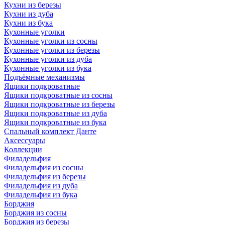
Кухни из березы
Кухни из дуба
Кухни из бука
Кухонные уголки
Кухонные уголки из сосны
Кухонные уголки из березы
Кухонные уголки из дуба
Кухонные уголки из бука
Подъёмные механизмы
Ящики подкроватные
Ящики подкроватные из сосны
Ящики подкроватные из березы
Ящики подкроватные из дуба
Ящики подкроватные из бука
Спальный комплект Данте
Аксессуары
Коллекции
Филадельфия
Филадельфия из сосны
Филадельфия из березы
Филадельфия из дуба
Филадельфия из бука
Борджия
Борджия из сосны
Борджия из березы