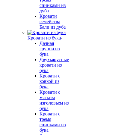
спинками из
дуба
Кровати
семейства
Бали из дуба
Кровати из бука
Дачная
группа из
бука
Двухъярусные
кровати из
бука
Кровати с
ковкой из
бука
Кровати с
мягким
изголовьем из
бука
Кровати с
тремя
спинками из
бука