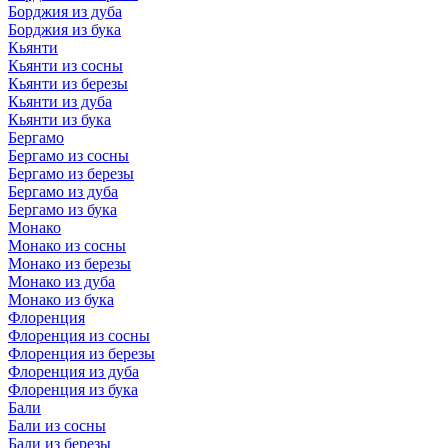
Борджия из дуба
Борджия из бука
Кьянти
Кьянти из сосны
Кьянти из березы
Кьянти из дуба
Кьянти из бука
Бергамо
Бергамо из сосны
Бергамо из березы
Бергамо из дуба
Бергамо из бука
Монако
Монако из сосны
Монако из березы
Монако из дуба
Монако из бука
Флоренция
Флоренция из сосны
Флоренция из березы
Флоренция из дуба
Флоренция из бука
Бали
Бали из сосны
Бали из березы