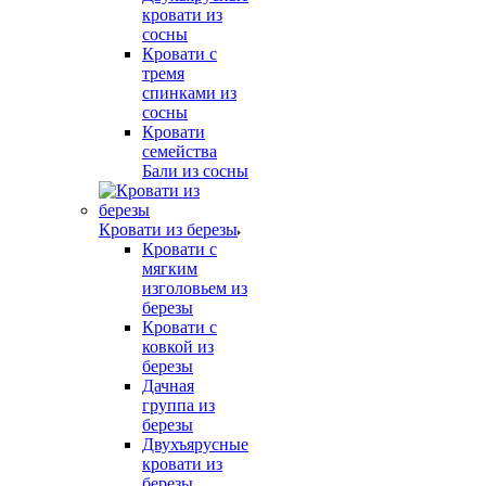
кровати из
сосны
Кровати с
тремя
спинками из
сосны
Кровати
семейства
Бали из сосны
Кровати из березы
Кровати с
мягким
изголовьем из
березы
Кровати с
ковкой из
березы
Дачная
группа из
березы
Двухъярусные
кровати из
березы