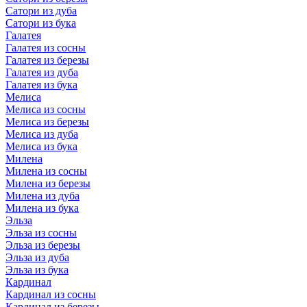
Сатори из дуба
Сатори из бука
Галатея
Галатея из сосны
Галатея из березы
Галатея из дуба
Галатея из бука
Мелиса
Мелиса из сосны
Мелиса из березы
Мелиса из дуба
Мелиса из бука
Милена
Милена из сосны
Милена из березы
Милена из дуба
Милена из бука
Эльза
Эльза из сосны
Эльза из березы
Эльза из дуба
Эльза из бука
Кардинал
Кардинал из сосны
Кардинал из березы