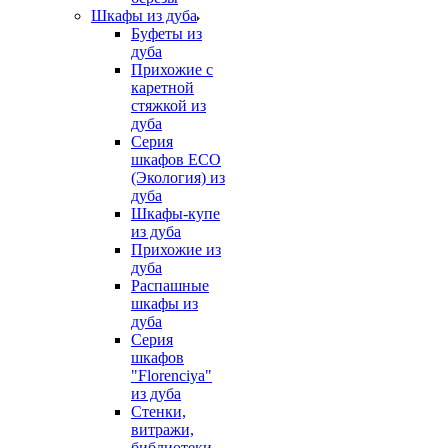
Шкафы из дуба
Буфеты из
дуба
Прихожие с
каретной
стяжкой из
дуба
Серия
шкафов ECO
(Экология) из
дуба
Шкафы-купе
из дуба
Прихожие из
дуба
Распашные
шкафы из
дуба
Серия
шкафов
"Florenciya"
из дуба
Стенки,
витражи,
библиотеки