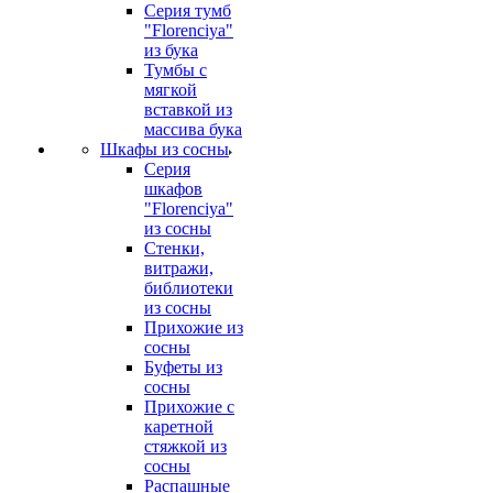
Серия тумб
"Florenciya"
из бука
Тумбы с
мягкой
вставкой из
массива бука
Шкафы из сосны
Серия
шкафов
"Florenciya"
из сосны
Стенки,
витражи,
библиотеки
из сосны
Прихожие из
сосны
Буфеты из
сосны
Прихожие с
каретной
стяжкой из
сосны
Распашные