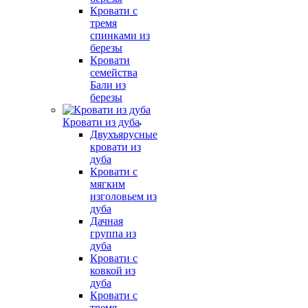
Кровати с
тремя
спинками из
березы
Кровати
семейства
Бали из
березы
Кровати из дуба
Двухъярусные
кровати из
дуба
Кровати с
мягким
изголовьем из
дуба
Дачная
группа из
дуба
Кровати с
ковкой из
дуба
Кровати с
тремя