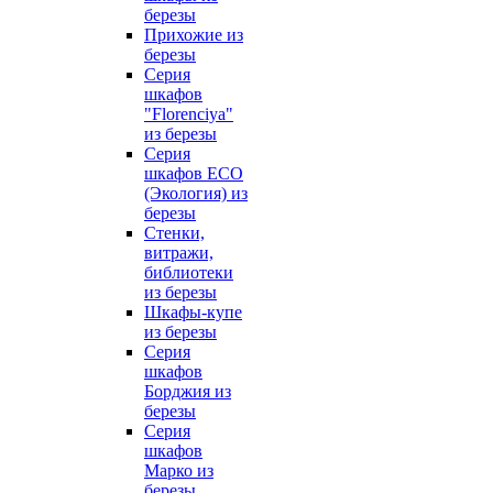
березы
Прихожие из
березы
Серия
шкафов
"Florenciya"
из березы
Серия
шкафов ECO
(Экология) из
березы
Стенки,
витражи,
библиотеки
из березы
Шкафы-купе
из березы
Серия
шкафов
Борджия из
березы
Серия
шкафов
Марко из
березы