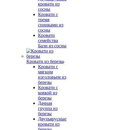
кровати из
сосны
Кровати с
тремя
спинками из
сосны
Кровати
семейства
Бали из сосны
Кровати из березы
Кровати с
мягким
изголовьем из
березы
Кровати с
ковкой из
березы
Дачная
группа из
березы
Двухъярусные
кровати из
березы