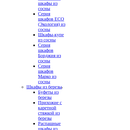
шкафы из
сосны
Серия
шкафов ECO
(Экология) из
сосны
Шкафы-купе
из сосны
Серия
шкафов
Борджия из
сосны
Серия
шкафов
Марко из
сосны
Шкафы из березы
Буфеты из
березы
Прихожие с
каретной
стяжкой из
березы
Распашные
шкафы из