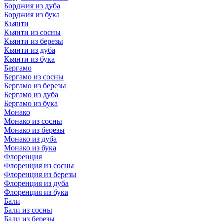
Борджия из дуба
Борджия из бука
Кьянти
Кьянти из сосны
Кьянти из березы
Кьянти из дуба
Кьянти из бука
Бергамо
Бергамо из сосны
Бергамо из березы
Бергамо из дуба
Бергамо из бука
Монако
Монако из сосны
Монако из березы
Монако из дуба
Монако из бука
Флоренция
Флоренция из сосны
Флоренция из березы
Флоренция из дуба
Флоренция из бука
Бали
Бали из сосны
Бали из березы