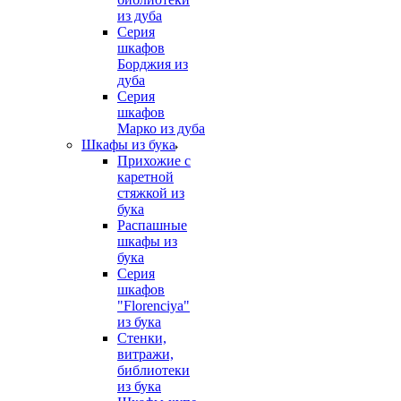
из дуба
Серия
шкафов
Борджия из
дуба
Серия
шкафов
Марко из дуба
Шкафы из бука
Прихожие с
каретной
стяжкой из
бука
Распашные
шкафы из
бука
Серия
шкафов
"Florenciya"
из бука
Стенки,
витражи,
библиотеки
из бука