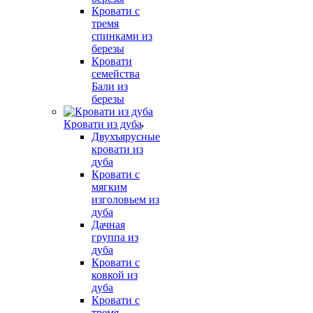
Кровати с
тремя
спинками из
березы
Кровати
семейства
Бали из
березы
Кровати из дуба
Двухъярусные
кровати из
дуба
Кровати с
мягким
изголовьем из
дуба
Дачная
группа из
дуба
Кровати с
ковкой из
дуба
Кровати с
тремя