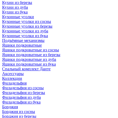
Кухни из березы
Кухни из дуба
Кухни из бука
Кухонные уголки
Кухонные уголки из сосны
Кухонные уголки из березы
Кухонные уголки из дуба
Кухонные уголки из бука
Подъёмные механизмы
Ящики подкроватные
Ящики подкроватные из сосны
Ящики подкроватные из березы
Ящики подкроватные из дуба
Ящики подкроватные из бука
Спальный комплект Данте
Аксессуары
Коллекции
Филадельфия
Филадельфия из сосны
Филадельфия из березы
Филадельфия из дуба
Филадельфия из бука
Борджия
Борджия из сосны
Борджия из березы