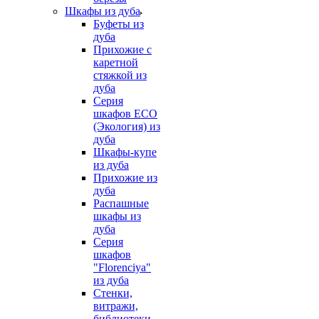
Шкафы из дуба
Буфеты из
дуба
Прихожие с
каретной
стяжкой из
дуба
Серия
шкафов ECO
(Экология) из
дуба
Шкафы-купе
из дуба
Прихожие из
дуба
Распашные
шкафы из
дуба
Серия
шкафов
"Florenciya"
из дуба
Стенки,
витражи,
библиотеки