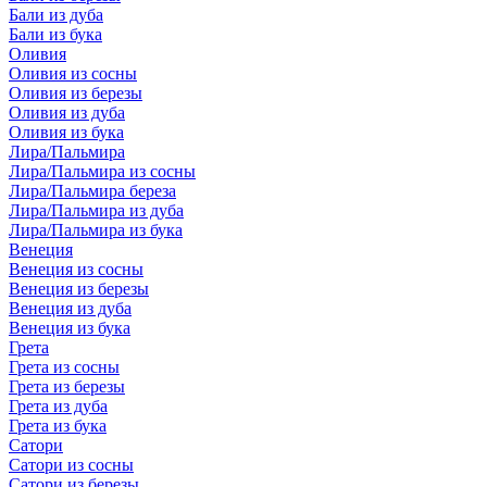
Бали из дуба
Бали из бука
Оливия
Оливия из сосны
Оливия из березы
Оливия из дуба
Оливия из бука
Лира/Пальмира
Лира/Пальмира из сосны
Лира/Пальмира береза
Лира/Пальмира из дуба
Лира/Пальмира из бука
Венеция
Венеция из сосны
Венеция из березы
Венеция из дуба
Венеция из бука
Грета
Грета из сосны
Грета из березы
Грета из дуба
Грета из бука
Сатори
Сатори из сосны
Сатори из березы