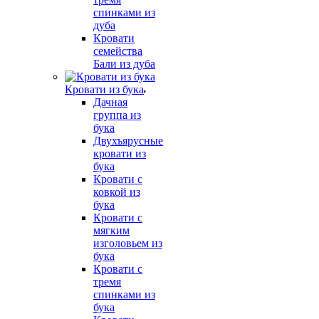
спинками из
дуба
Кровати
семейства
Бали из дуба
Кровати из бука
Дачная
группа из
бука
Двухъярусные
кровати из
бука
Кровати с
ковкой из
бука
Кровати с
мягким
изголовьем из
бука
Кровати с
тремя
спинками из
бука