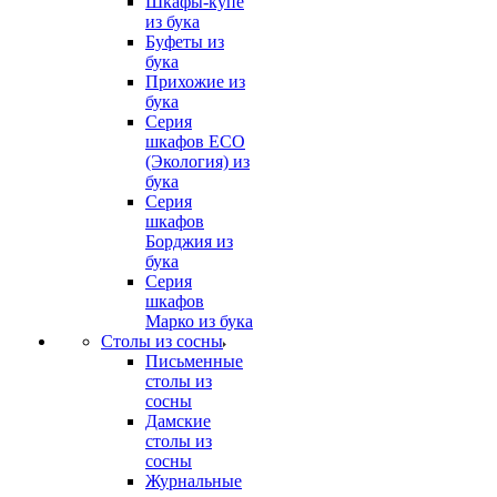
Шкафы-купе
из бука
Буфеты из
бука
Прихожие из
бука
Серия
шкафов ECO
(Экология) из
бука
Серия
шкафов
Борджия из
бука
Серия
шкафов
Марко из бука
Столы из сосны
Письменные
столы из
сосны
Дамские
столы из
сосны
Журнальные