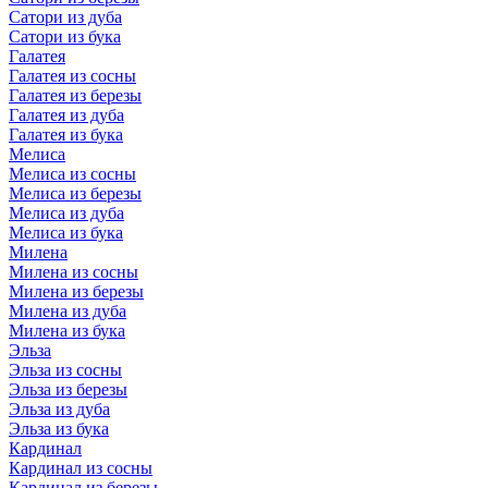
Сатори из дуба
Сатори из бука
Галатея
Галатея из сосны
Галатея из березы
Галатея из дуба
Галатея из бука
Мелиса
Мелиса из сосны
Мелиса из березы
Мелиса из дуба
Мелиса из бука
Милена
Милена из сосны
Милена из березы
Милена из дуба
Милена из бука
Эльза
Эльза из сосны
Эльза из березы
Эльза из дуба
Эльза из бука
Кардинал
Кардинал из сосны
Кардинал из березы