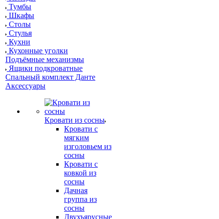
Тумбы
Шкафы
Столы
Стулья
Кухни
Кухонные уголки
Подъёмные механизмы
Ящики подкроватные
Спальный комплект Данте
Аксессуары
Кровати из сосны
Кровати с
мягким
изголовьем из
сосны
Кровати с
ковкой из
сосны
Дачная
группа из
сосны
Двухъярусные