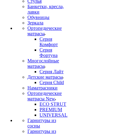
Стулья
Банкетки, кресла,
лавки
Обувницы
Зеркала
Ортопедические
матрасы
Серия
Комфорт
Серия
Фортуна
Многослойные
матрасы
Серия Лайт
Детские матрасы
Серия Child
Наматрасники
Ортопедические
матрасы New
ECO STRUT
PREMIUM
UNIVERSAL
Гарнитуры из
сосны
Гарнитуры из