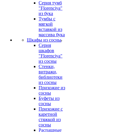
Серия тумб
"Florenciya"
из бука
Тумбы с
мягкой
вставкой из
массива бука
Шкафы из сосны
Серия
шкафов
"Florenciya"
из сосны
Стенки,
витражи,
библиотеки
из сосны
Прихожие из
сосны
Буфеты из
сосны
Прихожие с
каретной
стяжкой из
сосны
Распашные