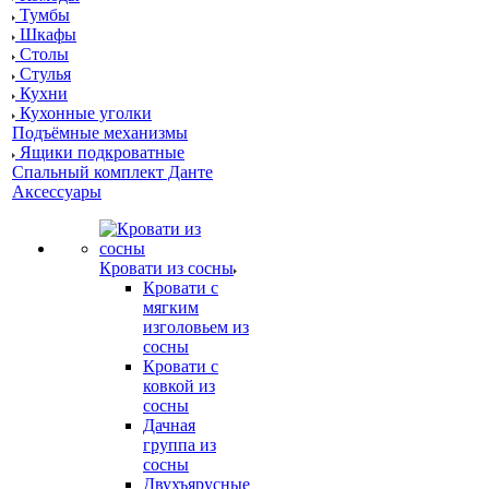
Тумбы
Шкафы
Столы
Стулья
Кухни
Кухонные уголки
Подъёмные механизмы
Ящики подкроватные
Спальный комплект Данте
Аксессуары
Кровати из сосны
Кровати с
мягким
изголовьем из
сосны
Кровати с
ковкой из
сосны
Дачная
группа из
сосны
Двухъярусные