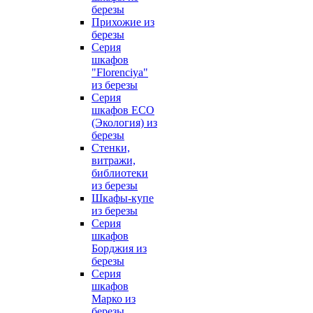
березы
Прихожие из
березы
Серия
шкафов
"Florenciya"
из березы
Серия
шкафов ECO
(Экология) из
березы
Стенки,
витражи,
библиотеки
из березы
Шкафы-купе
из березы
Серия
шкафов
Борджия из
березы
Серия
шкафов
Марко из
березы