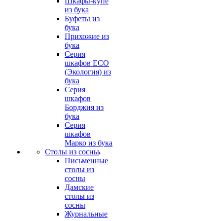
Шкафы-купе
из бука
Буфеты из
бука
Прихожие из
бука
Серия
шкафов ECO
(Экология) из
бука
Серия
шкафов
Борджия из
бука
Серия
шкафов
Марко из бука
Столы из сосны
Письменные
столы из
сосны
Дамские
столы из
сосны
Журнальные