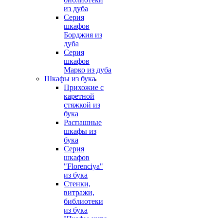
из дуба
Серия
шкафов
Борджия из
дуба
Серия
шкафов
Марко из дуба
Шкафы из бука
Прихожие с
каретной
стяжкой из
бука
Распашные
шкафы из
бука
Серия
шкафов
"Florenciya"
из бука
Стенки,
витражи,
библиотеки
из бука