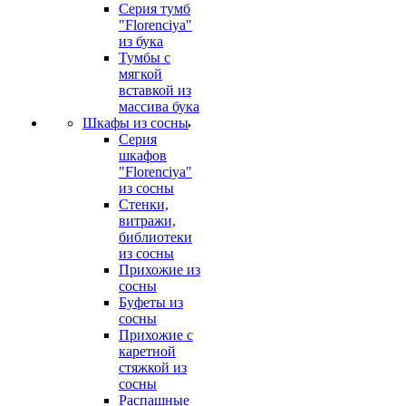
Серия тумб
"Florenciya"
из бука
Тумбы с
мягкой
вставкой из
массива бука
Шкафы из сосны
Серия
шкафов
"Florenciya"
из сосны
Стенки,
витражи,
библиотеки
из сосны
Прихожие из
сосны
Буфеты из
сосны
Прихожие с
каретной
стяжкой из
сосны
Распашные