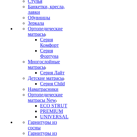
Стулья
Банкетки, кресла,
лавки
Обувницы
Зеркала
Ортопедические
матрасы
Серия
Комфорт
Серия
Фортуна
Многослойные
матрасы
Серия Лайт
Детские матрасы
Серия Child
Наматрасники
Ортопедические
матрасы New
ECO STRUT
PREMIUM
UNIVERSAL
Гарнитуры из
сосны
Гарнитуры из