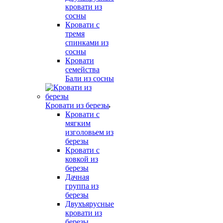
кровати из
сосны
Кровати с
тремя
спинками из
сосны
Кровати
семейства
Бали из сосны
Кровати из березы
Кровати с
мягким
изголовьем из
березы
Кровати с
ковкой из
березы
Дачная
группа из
березы
Двухъярусные
кровати из
березы