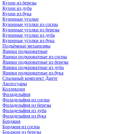
Кухни из березы
Кухни из дуба
Кухни из бука
Кухонные уголки
Кухонные уголки из сосны
Кухонные уголки из березы
Кухонные уголки из дуба
Кухонные уголки из бука
Подъёмные механизмы
Ящики подкроватные
Ящики подкроватные из сосны
Ящики подкроватные из березы
Ящики подкроватные из дуба
Ящики подкроватные из бука
Спальный комплект Данте
Аксессуары
Коллекции
Филадельфия
Филадельфия из сосны
Филадельфия из березы
Филадельфия из дуба
Филадельфия из бука
Борджия
Борджия из сосны
Борджия из березы