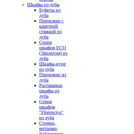
Шкафы из дуба
Буфеты из
дуба
Прихожие с
каретной
стяжкой из
дуба
Серия
шкафов ECO
(Экология) из
дуба
Шкафы-купе
из дуба
Прихожие из
дуба
Распашные
шкафы из
дуба
Серия
шкафов
"Florenciya"
из дуба
Стенки,
витражи,
библиотеки