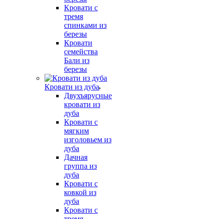
Кровати с
тремя
спинками из
березы
Кровати
семейства
Бали из
березы
Кровати из дуба
Двухъярусные
кровати из
дуба
Кровати с
мягким
изголовьем из
дуба
Дачная
группа из
дуба
Кровати с
ковкой из
дуба
Кровати с
тремя