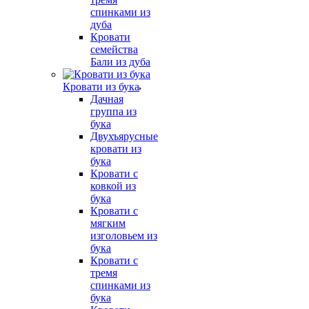
спинками из
дуба
Кровати
семейства
Бали из дуба
Кровати из бука
Дачная
группа из
бука
Двухъярусные
кровати из
бука
Кровати с
ковкой из
бука
Кровати с
мягким
изголовьем из
бука
Кровати с
тремя
спинками из
бука