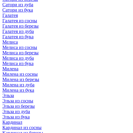
Сатори из дуба
Сатори из бука
Галатея
Галатея из сосны
Галатея из березы
Галатея из дуба
Галатея из бука
Мелиса
Мелиса из сосны
Мелиса из березы
Мелиса из дуба
Мелиса из бука
Милена
Милена из сосны
Милена из березы
Милена из дуба
Милена из бука
Эльза
Эльза из сосны
Эльза из березы
Эльза из дуба
Эльза из бука
Кардинал
Кардинал из сосны
Кардинал из березы