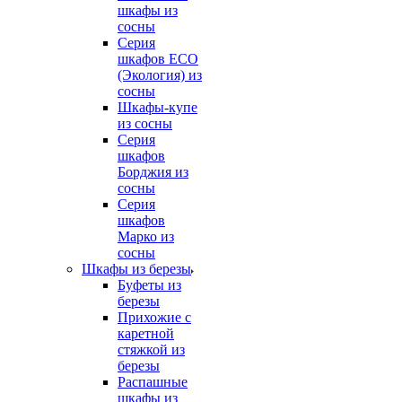
шкафы из
сосны
Серия
шкафов ECO
(Экология) из
сосны
Шкафы-купе
из сосны
Серия
шкафов
Борджия из
сосны
Серия
шкафов
Марко из
сосны
Шкафы из березы
Буфеты из
березы
Прихожие с
каретной
стяжкой из
березы
Распашные
шкафы из