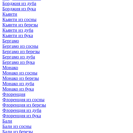
Борджия из дуба
Борджия из бука
Кьянти
Кьянти из сосны
Кьянти из березы
Кьянти из дуба
Кьянти из бука
Бергамо
Бергамо из сосны
Бергамо из березы
Бергамо из дуба
Бергамо из бука
Монако
Монако из сосны
Монако из березы
Монако из дуба
Монако из бука
Флоренция
Флоренция из сосны
Флоренция из березы
Флоренция из дуба
Флоренция из бука
Бали
Бали из сосны
Бали из березы