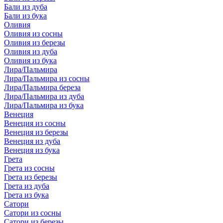
Бали из дуба
Бали из бука
Оливия
Оливия из сосны
Оливия из березы
Оливия из дуба
Оливия из бука
Лира/Пальмира
Лира/Пальмира из сосны
Лира/Пальмира береза
Лира/Пальмира из дуба
Лира/Пальмира из бука
Венеция
Венеция из сосны
Венеция из березы
Венеция из дуба
Венеция из бука
Грета
Грета из сосны
Грета из березы
Грета из дуба
Грета из бука
Сатори
Сатори из сосны
Сатори из березы