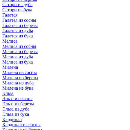
Сатори из дуба
Сатори из бука
Галатея
Галатея из сосны
Галатея из березы
Галатея из дуба
Галатея из бука
Мелиса
Мелиса из сосны
Мелиса из березы
Мелиса из дуба
Мелиса из бука
Милена
Милена из сосны
Милена из березы
Милена из дуба
Милена из бука
Эльза
Эльза из сосны
Эльза из березы
Эльза из дуба
Эльза из бука
Кардинал
Кардинал из сосны
Кардинал из березы