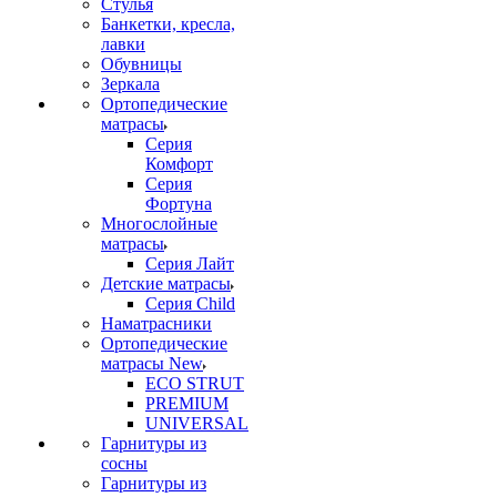
Стулья
Банкетки, кресла,
лавки
Обувницы
Зеркала
Ортопедические
матрасы
Серия
Комфорт
Серия
Фортуна
Многослойные
матрасы
Серия Лайт
Детские матрасы
Серия Child
Наматрасники
Ортопедические
матрасы New
ECO STRUT
PREMIUM
UNIVERSAL
Гарнитуры из
сосны
Гарнитуры из