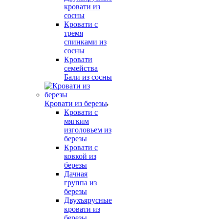
кровати из
сосны
Кровати с
тремя
спинками из
сосны
Кровати
семейства
Бали из сосны
Кровати из березы
Кровати с
мягким
изголовьем из
березы
Кровати с
ковкой из
березы
Дачная
группа из
березы
Двухъярусные
кровати из
березы