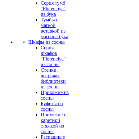
Серия тумб
"Florenciya"
из бука
Тумбы с
мягкой
вставкой из
массива бука
Шкафы из сосны
Серия
шкафов
"Florenciya"
из сосны
Стенки,
витражи,
библиотеки
из сосны
Прихожие из
сосны
Буфеты из
сосны
Прихожие с
каретной
стяжкой из
сосны
Распашные