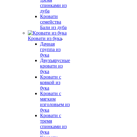
спинками из
дуба
Кровати
семейства
Бали из дуба
Кровати из бука
Дачная
группа из
бука
Двухъярусные
кровати из
бука
Кровати с
ковкой из
бука
Кровати с
мягким
изголовьем из
бука
Кровати с
тремя
спинками из
бука