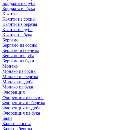
Борджия из дуба
Борджия из бука
Кьянти
Кьянти из сосны
Кьянти из березы
Кьянти из дуба
Кьянти из бука
Бергамо
Бергамо из сосны
Бергамо из березы
Бергамо из дуба
Бергамо из бука
Монако
Монако из сосны
Монако из березы
Монако из дуба
Монако из бука
Флоренция
Флоренция из сосны
Флоренция из березы
Флоренция из дуба
Флоренция из бука
Бали
Бали из сосны
Бали из березы