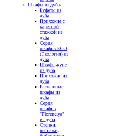
Шкафы из дуба
Буфеты из
дуба
Прихожие с
каретной
стяжкой из
дуба
Серия
шкафов ECO
(Экология) из
дуба
Шкафы-купе
из дуба
Прихожие из
дуба
Распашные
шкафы из
дуба
Серия
шкафов
"Florenciya"
из дуба
Стенки,
витражи,
библиотеки