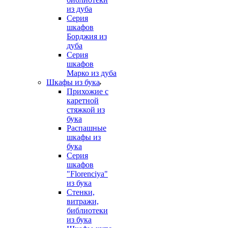
из дуба
Серия
шкафов
Борджия из
дуба
Серия
шкафов
Марко из дуба
Шкафы из бука
Прихожие с
каретной
стяжкой из
бука
Распашные
шкафы из
бука
Серия
шкафов
"Florenciya"
из бука
Стенки,
витражи,
библиотеки
из бука