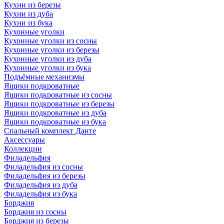
Кухни из березы
Кухни из дуба
Кухни из бука
Кухонные уголки
Кухонные уголки из сосны
Кухонные уголки из березы
Кухонные уголки из дуба
Кухонные уголки из бука
Подъёмные механизмы
Ящики подкроватные
Ящики подкроватные из сосны
Ящики подкроватные из березы
Ящики подкроватные из дуба
Ящики подкроватные из бука
Спальный комплект Данте
Аксессуары
Коллекции
Филадельфия
Филадельфия из сосны
Филадельфия из березы
Филадельфия из дуба
Филадельфия из бука
Борджия
Борджия из сосны
Борджия из березы