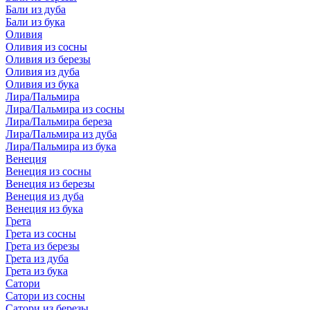
Бали из дуба
Бали из бука
Оливия
Оливия из сосны
Оливия из березы
Оливия из дуба
Оливия из бука
Лира/Пальмира
Лира/Пальмира из сосны
Лира/Пальмира береза
Лира/Пальмира из дуба
Лира/Пальмира из бука
Венеция
Венеция из сосны
Венеция из березы
Венеция из дуба
Венеция из бука
Грета
Грета из сосны
Грета из березы
Грета из дуба
Грета из бука
Сатори
Сатори из сосны
Сатори из березы