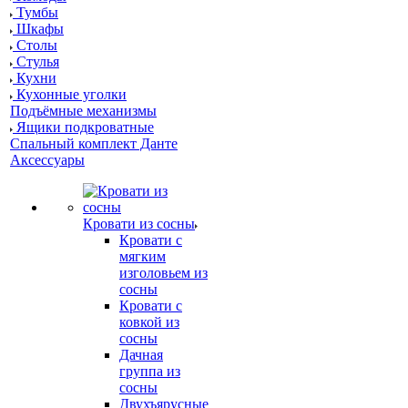
Тумбы
Шкафы
Столы
Стулья
Кухни
Кухонные уголки
Подъёмные механизмы
Ящики подкроватные
Спальный комплект Данте
Аксессуары
Кровати из сосны
Кровати с
мягким
изголовьем из
сосны
Кровати с
ковкой из
сосны
Дачная
группа из
сосны
Двухъярусные