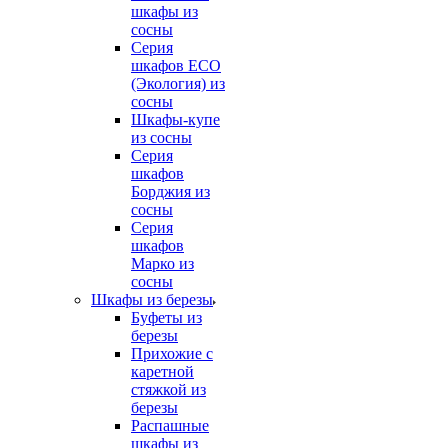
шкафы из
сосны
Серия
шкафов ECO
(Экология) из
сосны
Шкафы-купе
из сосны
Серия
шкафов
Борджия из
сосны
Серия
шкафов
Марко из
сосны
Шкафы из березы
Буфеты из
березы
Прихожие с
каретной
стяжкой из
березы
Распашные
шкафы из