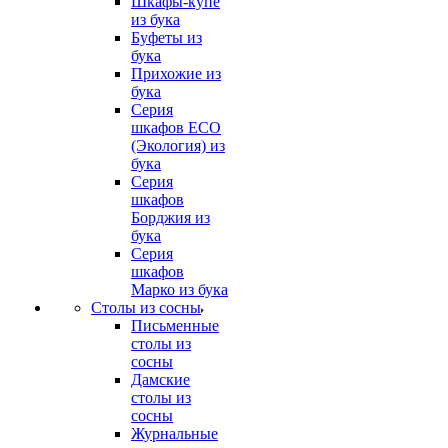
Шкафы-купе
из бука
Буфеты из
бука
Прихожие из
бука
Серия
шкафов ECO
(Экология) из
бука
Серия
шкафов
Борджия из
бука
Серия
шкафов
Марко из бука
Столы из сосны
Письменные
столы из
сосны
Дамские
столы из
сосны
Журнальные