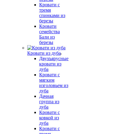
Кровати с
тремя
спинками из
березы
Кровати
семейства
Бали из
березы
Кровати из дуба
Двухъярусные
кровати из
дуба
Кровати с
мягким
изголовьем из
дуба
Дачная
группа из
дуба
Кровати с
ковкой из
дуба
Кровати с
тремя