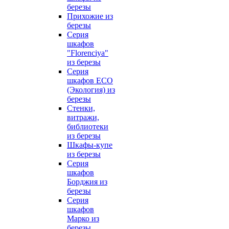
березы
Прихожие из
березы
Серия
шкафов
"Florenciya"
из березы
Серия
шкафов ECO
(Экология) из
березы
Стенки,
витражи,
библиотеки
из березы
Шкафы-купе
из березы
Серия
шкафов
Борджия из
березы
Серия
шкафов
Марко из
березы