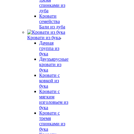
спинками из
дуба
Кровати
семейства
Бали из дуба
Кровати из бука
Дачная
группа из
бука
Двухъярусные
кровати из
бука
Кровати с
ковкой из
бука
Кровати с
мягким
изголовьем из
бука
Кровати с
тремя
спинками из
бука