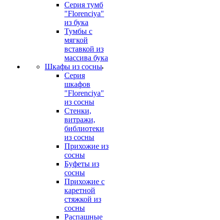
Серия тумб
"Florenciya"
из бука
Тумбы с
мягкой
вставкой из
массива бука
Шкафы из сосны
Серия
шкафов
"Florenciya"
из сосны
Стенки,
витражи,
библиотеки
из сосны
Прихожие из
сосны
Буфеты из
сосны
Прихожие с
каретной
стяжкой из
сосны
Распашные