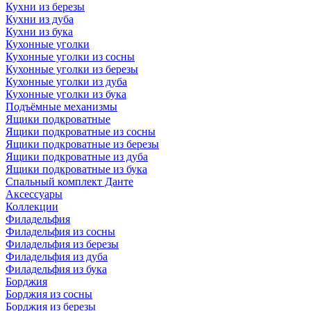
Кухни из березы
Кухни из дуба
Кухни из бука
Кухонные уголки
Кухонные уголки из сосны
Кухонные уголки из березы
Кухонные уголки из дуба
Кухонные уголки из бука
Подъёмные механизмы
Ящики подкроватные
Ящики подкроватные из сосны
Ящики подкроватные из березы
Ящики подкроватные из дуба
Ящики подкроватные из бука
Спальный комплект Данте
Аксессуары
Коллекции
Филадельфия
Филадельфия из сосны
Филадельфия из березы
Филадельфия из дуба
Филадельфия из бука
Борджия
Борджия из сосны
Борджия из березы