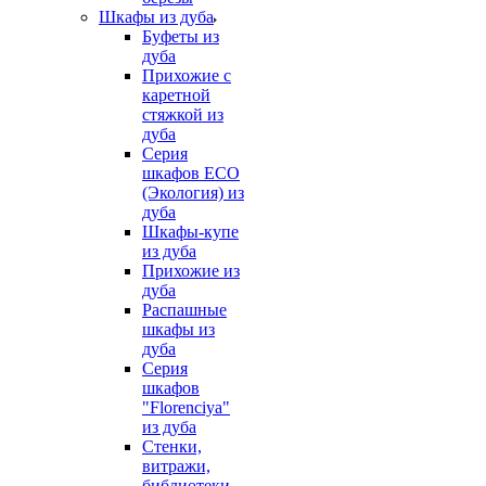
Шкафы из дуба
Буфеты из
дуба
Прихожие с
каретной
стяжкой из
дуба
Серия
шкафов ECO
(Экология) из
дуба
Шкафы-купе
из дуба
Прихожие из
дуба
Распашные
шкафы из
дуба
Серия
шкафов
"Florenciya"
из дуба
Стенки,
витражи,
библиотеки