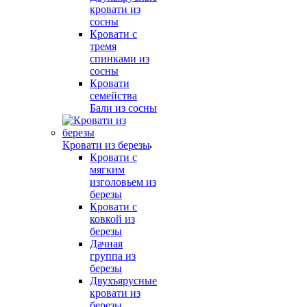
кровати из
сосны
Кровати с
тремя
спинками из
сосны
Кровати
семейства
Бали из сосны
Кровати из березы
Кровати с
мягким
изголовьем из
березы
Кровати с
ковкой из
березы
Дачная
группа из
березы
Двухъярусные
кровати из
березы