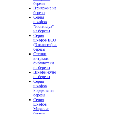
березы
Прихожие из
березы
Серия
шкафов
"Florenciya"
из березы
Серия
шкафов ECO
(Экология) из
березы
Стенки,
витражи,
библиотеки
из березы
Шкафы-купе
из березы
Серия
шкафов
Борджия из
березы
Серия
шкафов
Марко из
березы