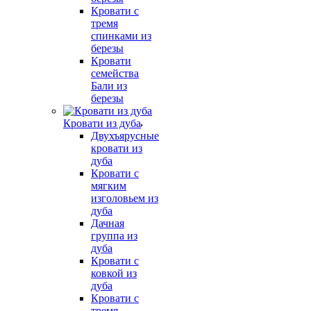
Кровати с
тремя
спинками из
березы
Кровати
семейства
Бали из
березы
Кровати из дуба
Двухъярусные
кровати из
дуба
Кровати с
мягким
изголовьем из
дуба
Дачная
группа из
дуба
Кровати с
ковкой из
дуба
Кровати с
тремя