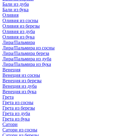
Бали из дуба
Бали из бука
Оливия
Оливия из сосны
Оливия из березы
Оливия из дуба
Оливия из бука
Лира/Пальмира
Лира/Пальмира из сосны
Лира/Пальмира береза
Лира/Пальмира из дуба
Лира/Пальмира из бука
Венеция
Венеция из сосны
Венеция из березы
Венеция из дуба
Венеция из бука
Грета
Грета из сосны
Грета из березы
Грета из дуба
Грета из бука
Сатори
Сатори из сосны
Сатори из березы