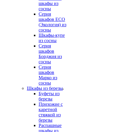
шкафы из
сосны
Серия
шкафов ECO
(Экология) из
сосны
Шкафы-купе
из сосны
Серия
шкафов
Борджия из
сосны
Серия
шкафов
Марко из
сосны
Шкафы из березы
Буфеты из
березы
Прихожие с
каретной
стяжкой из
березы
Распашные
шкафы из