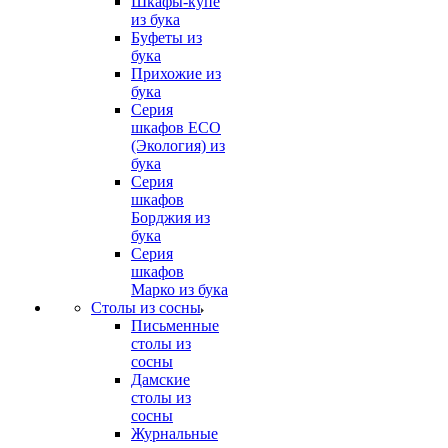
Шкафы-купе
из бука
Буфеты из
бука
Прихожие из
бука
Серия
шкафов ECO
(Экология) из
бука
Серия
шкафов
Борджия из
бука
Серия
шкафов
Марко из бука
Столы из сосны
Письменные
столы из
сосны
Дамские
столы из
сосны
Журнальные