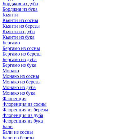
Борджия из дуба
Борджия из бука
Кьянти
Кьянти из сосны
Кьянти из березы
Кьянти из дуба
Кьянти из бука
Бергамо
Бергамо из сосны
Бергамо из березы
Бергамо из дуба
Бергамо из бука
Монако
Монако из сосны
Монако из березы
Монако из дуба
Монако из бука
Флоренция
Флоренция из сосны
Флоренция из березы
Флоренция из дуба
Флоренция из бука
Бали
Бали из сосны
Бали из березы