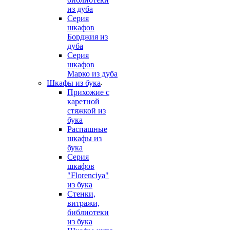
из дуба
Серия
шкафов
Борджия из
дуба
Серия
шкафов
Марко из дуба
Шкафы из бука
Прихожие с
каретной
стяжкой из
бука
Распашные
шкафы из
бука
Серия
шкафов
"Florenciya"
из бука
Стенки,
витражи,
библиотеки
из бука