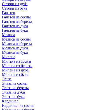
Сатори из дуба
Сатори из бука
Галатея
Галатея из сосны
Галатея из березы
Галатея из дуба
Галатея из бука
Мелиса
Мелиса из сосны
Мелиса из березы
Мелиса из дуба
Мелиса из бука
Милена
Милена из сосны
Милена из березы
Милена из дуба
Милена из бука
Эльза
Эльза из сосны
Эльза из березы
Эльза из дуба
Эльза из бука
Кардинал
Кардинал из сосны
Кардинал из березы