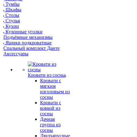
Тумбы
Шкафы
Столы
Стулья
Кухни
Кухонные уголки
Подъёмные механизмы
Ящики подкроватные
Спальный комплект Данте
Аксессуары
Кровати из сосны
Кровати с
мягким
изголовьем из
сосны
Кровати с
ковкой из
сосны
Дачная
группа из
сосны
Двухъярусные