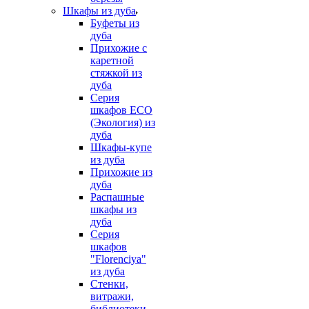
Шкафы из дуба
Буфеты из
дуба
Прихожие с
каретной
стяжкой из
дуба
Серия
шкафов ECO
(Экология) из
дуба
Шкафы-купе
из дуба
Прихожие из
дуба
Распашные
шкафы из
дуба
Серия
шкафов
"Florenciya"
из дуба
Стенки,
витражи,
библиотеки