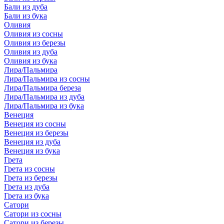
Бали из дуба
Бали из бука
Оливия
Оливия из сосны
Оливия из березы
Оливия из дуба
Оливия из бука
Лира/Пальмира
Лира/Пальмира из сосны
Лира/Пальмира береза
Лира/Пальмира из дуба
Лира/Пальмира из бука
Венеция
Венеция из сосны
Венеция из березы
Венеция из дуба
Венеция из бука
Грета
Грета из сосны
Грета из березы
Грета из дуба
Грета из бука
Сатори
Сатори из сосны
Сатори из березы