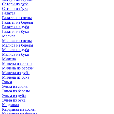
Сатори из дуба
Сатори из бука
Галатея
Галатея из сосны
Галатея из березы
Галатея из дуба
Галатея из бука
Мелиса
Мелиса из сосны
Мелиса из березы
Мелиса из дуба
Мелиса из бука
Милена
Милена из сосны
Милена из березы
Милена из дуба
Милена из бука
Эльза
Эльза из сосны
Эльза из березы
Эльза из дуба
Эльза из бука
Кардинал
Кардинал из сосны
Кардинал из березы