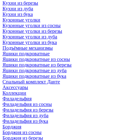
Кухни из березы
Кухни из дуба
Кухни из бука
Кухонные уголки
Кухонные уголки из сосны
Кухонные уголки из березы
Кухонные уголки из дуба
Кухонные уголки из бука
Подъёмные механизмы
Ящики подкроватные
Ящики подкроватные из сосны
Ящики подкроватные из березы
Ящики подкроватные из дуба
Ящики подкроватные из бука
Спальный комплект Данте
Аксессуары
Коллекции
Филадельфия
Филадельфия из сосны
Филадельфия из березы
Филадельфия из дуба
Филадельфия из бука
Борджия
Борджия из сосны
Борджия из березы