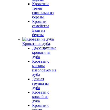
Кровати с
тремя
спинками из
березы
Кровати
семейства
Бали из
березы
Кровати из дуба
Двухъярусные
кровати из
дуба
Кровати с
мягким
изголовьем из
дуба
Дачная
группа из
дуба
Кровати с
ковкой из
дуба
Кровати с
тремя