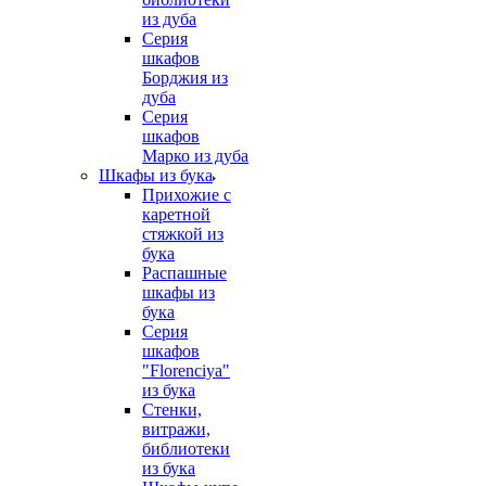
из дуба
Серия
шкафов
Борджия из
дуба
Серия
шкафов
Марко из дуба
Шкафы из бука
Прихожие с
каретной
стяжкой из
бука
Распашные
шкафы из
бука
Серия
шкафов
"Florenciya"
из бука
Стенки,
витражи,
библиотеки
из бука