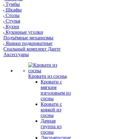
Тумбы
Шкафы
Столы
Стулья
Кухни
Кухонные уголки
Подъёмные механизмы
Ящики подкроватные
Спальный комплект Данте
Аксессуары
Кровати из сосны
Кровати с
мягким
изголовьем из
сосны
Кровати с
ковкой из
сосны
Дачная
группа из
сосны
Двухъярусные