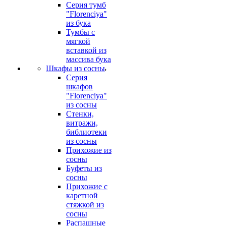
Серия тумб
"Florenciya"
из бука
Тумбы с
мягкой
вставкой из
массива бука
Шкафы из сосны
Серия
шкафов
"Florenciya"
из сосны
Стенки,
витражи,
библиотеки
из сосны
Прихожие из
сосны
Буфеты из
сосны
Прихожие с
каретной
стяжкой из
сосны
Распашные