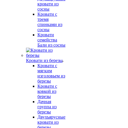
кровати из
сосны
Кровати с
тремя
спинками из
сосны
Кровати
семейства
Бали из сосны
Кровати из березы
Кровати с
мягким
изголовьем из
березы
Кровати с
ковкой из
березы
Дачная
группа из
березы
Двухъярусные
кровати из
березы