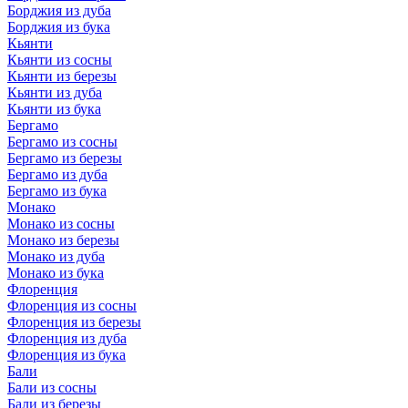
Борджия из дуба
Борджия из бука
Кьянти
Кьянти из сосны
Кьянти из березы
Кьянти из дуба
Кьянти из бука
Бергамо
Бергамо из сосны
Бергамо из березы
Бергамо из дуба
Бергамо из бука
Монако
Монако из сосны
Монако из березы
Монако из дуба
Монако из бука
Флоренция
Флоренция из сосны
Флоренция из березы
Флоренция из дуба
Флоренция из бука
Бали
Бали из сосны
Бали из березы