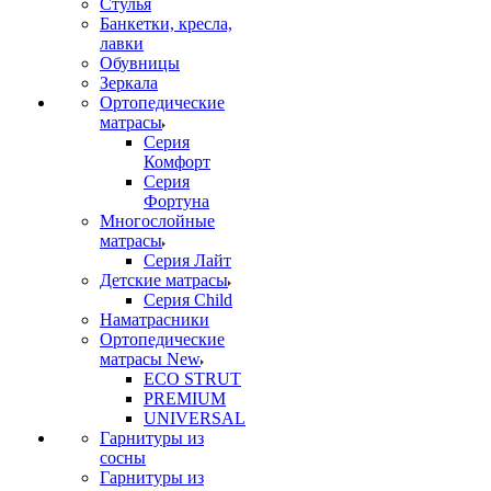
Стулья
Банкетки, кресла,
лавки
Обувницы
Зеркала
Ортопедические
матрасы
Серия
Комфорт
Серия
Фортуна
Многослойные
матрасы
Серия Лайт
Детские матрасы
Серия Child
Наматрасники
Ортопедические
матрасы New
ECO STRUT
PREMIUM
UNIVERSAL
Гарнитуры из
сосны
Гарнитуры из