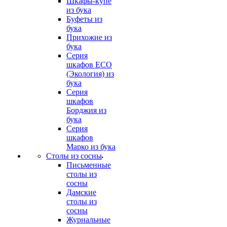
Шкафы-купе
из бука
Буфеты из
бука
Прихожие из
бука
Серия
шкафов ECO
(Экология) из
бука
Серия
шкафов
Борджия из
бука
Серия
шкафов
Марко из бука
Столы из сосны
Письменные
столы из
сосны
Дамские
столы из
сосны
Журнальные