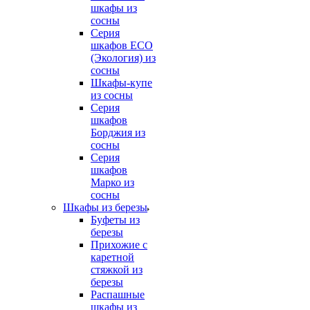
шкафы из
сосны
Серия
шкафов ECO
(Экология) из
сосны
Шкафы-купе
из сосны
Серия
шкафов
Борджия из
сосны
Серия
шкафов
Марко из
сосны
Шкафы из березы
Буфеты из
березы
Прихожие с
каретной
стяжкой из
березы
Распашные
шкафы из