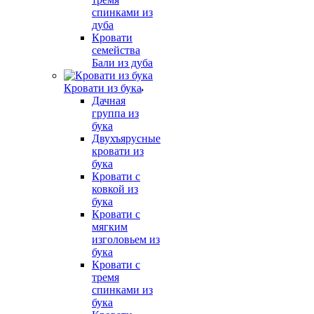
спинками из
дуба
Кровати
семейства
Бали из дуба
Кровати из бука
Дачная
группа из
бука
Двухъярусные
кровати из
бука
Кровати с
ковкой из
бука
Кровати с
мягким
изголовьем из
бука
Кровати с
тремя
спинками из
бука