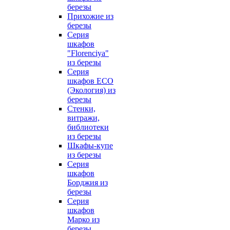
березы
Прихожие из
березы
Серия
шкафов
"Florenciya"
из березы
Серия
шкафов ECO
(Экология) из
березы
Стенки,
витражи,
библиотеки
из березы
Шкафы-купе
из березы
Серия
шкафов
Борджия из
березы
Серия
шкафов
Марко из
березы