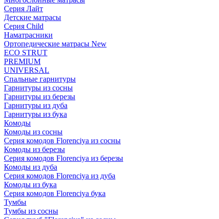
Серия Лайт
Детские матрасы
Серия Child
Наматрасники
Ортопедические матрасы New
ECO STRUT
PREMIUM
UNIVERSAL
Спальные гарнитуры
Гарнитуры из сосны
Гарнитуры из березы
Гарнитуры из дуба
Гарнитуры из бука
Комоды
Комоды из сосны
Серия комодов Florenciya из сосны
Комоды из березы
Серия комодов Florenciya из березы
Комоды из дуба
Серия комодов Florenciya из дуба
Комоды из бука
Серия комодов Florenciya бука
Тумбы
Тумбы из сосны