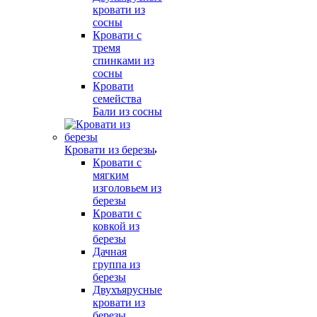
кровати из
сосны
Кровати с
тремя
спинками из
сосны
Кровати
семейства
Бали из сосны
Кровати из березы
Кровати с
мягким
изголовьем из
березы
Кровати с
ковкой из
березы
Дачная
группа из
березы
Двухъярусные
кровати из
березы