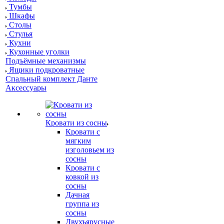
Тумбы
Шкафы
Столы
Стулья
Кухни
Кухонные уголки
Подъёмные механизмы
Ящики подкроватные
Спальный комплект Данте
Аксессуары
Кровати из сосны
Кровати с
мягким
изголовьем из
сосны
Кровати с
ковкой из
сосны
Дачная
группа из
сосны
Двухъярусные