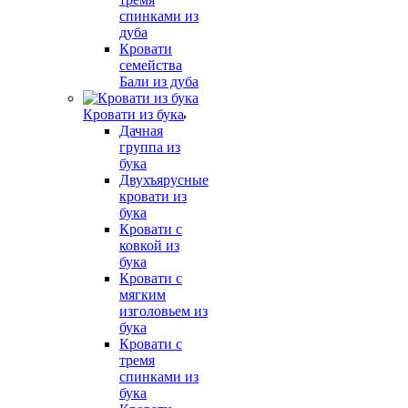
спинками из
дуба
Кровати
семейства
Бали из дуба
Кровати из бука
Дачная
группа из
бука
Двухъярусные
кровати из
бука
Кровати с
ковкой из
бука
Кровати с
мягким
изголовьем из
бука
Кровати с
тремя
спинками из
бука