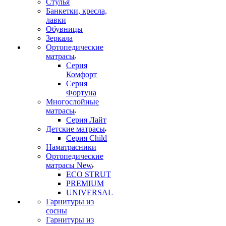
Стулья
Банкетки, кресла,
лавки
Обувницы
Зеркала
Ортопедические
матрасы
Серия
Комфорт
Серия
Фортуна
Многослойные
матрасы
Серия Лайт
Детские матрасы
Серия Child
Наматрасники
Ортопедические
матрасы New
ECO STRUT
PREMIUM
UNIVERSAL
Гарнитуры из
сосны
Гарнитуры из