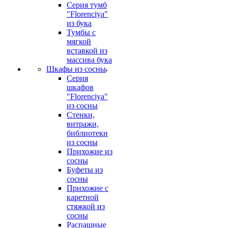
Серия тумб
"Florenciya"
из бука
Тумбы с
мягкой
вставкой из
массива бука
Шкафы из сосны
Серия
шкафов
"Florenciya"
из сосны
Стенки,
витражи,
библиотеки
из сосны
Прихожие из
сосны
Буфеты из
сосны
Прихожие с
каретной
стяжкой из
сосны
Распашные