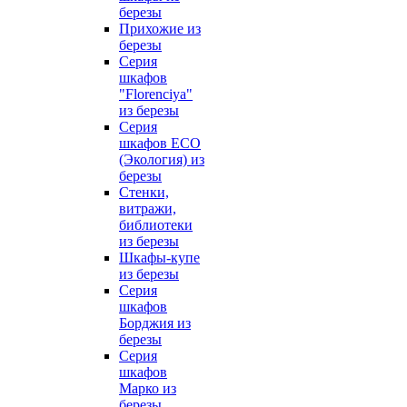
березы
Прихожие из
березы
Серия
шкафов
"Florenciya"
из березы
Серия
шкафов ECO
(Экология) из
березы
Стенки,
витражи,
библиотеки
из березы
Шкафы-купе
из березы
Серия
шкафов
Борджия из
березы
Серия
шкафов
Марко из
березы