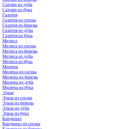
Сатори из дуба
Сатори из бука
Галатея
Галатея из сосны
Галатея из березы
Галатея из дуба
Галатея из бука
Мелиса
Мелиса из сосны
Мелиса из березы
Мелиса из дуба
Мелиса из бука
Милена
Милена из сосны
Милена из березы
Милена из дуба
Милена из бука
Эльза
Эльза из сосны
Эльза из березы
Эльза из дуба
Эльза из бука
Кардинал
Кардинал из сосны
Кардинал из березы