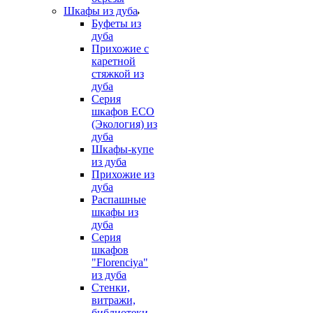
Шкафы из дуба
Буфеты из
дуба
Прихожие с
каретной
стяжкой из
дуба
Серия
шкафов ECO
(Экология) из
дуба
Шкафы-купе
из дуба
Прихожие из
дуба
Распашные
шкафы из
дуба
Серия
шкафов
"Florenciya"
из дуба
Стенки,
витражи,
библиотеки