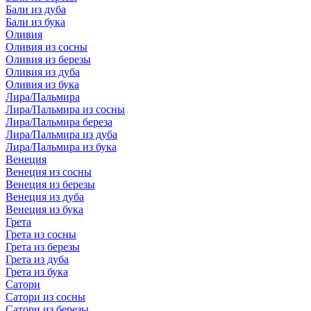
Бали из дуба
Бали из бука
Оливия
Оливия из сосны
Оливия из березы
Оливия из дуба
Оливия из бука
Лира/Пальмира
Лира/Пальмира из сосны
Лира/Пальмира береза
Лира/Пальмира из дуба
Лира/Пальмира из бука
Венеция
Венеция из сосны
Венеция из березы
Венеция из дуба
Венеция из бука
Грета
Грета из сосны
Грета из березы
Грета из дуба
Грета из бука
Сатори
Сатори из сосны
Сатори из березы