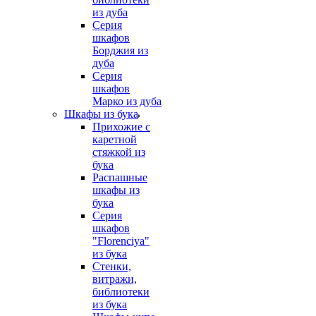
из дуба
Серия
шкафов
Борджия из
дуба
Серия
шкафов
Марко из дуба
Шкафы из бука
Прихожие с
каретной
стяжкой из
бука
Распашные
шкафы из
бука
Серия
шкафов
"Florenciya"
из бука
Стенки,
витражи,
библиотеки
из бука