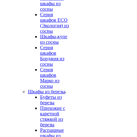
шкафы из
сосны
Серия
шкафов ECO
(Экология) из
сосны
Шкафы-купе
из сосны
Серия
шкафов
Борджия из
сосны
Серия
шкафов
Марко из
сосны
Шкафы из березы
Буфеты из
березы
Прихожие с
каретной
стяжкой из
березы
Распашные
шкафы из