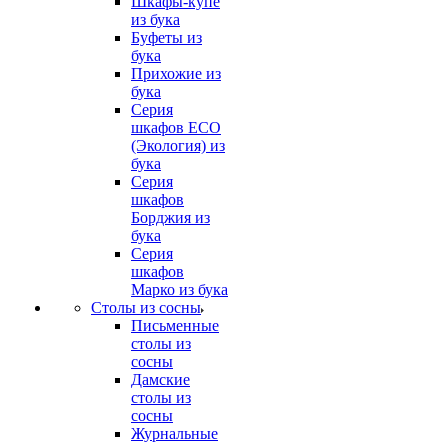
Шкафы-купе
из бука
Буфеты из
бука
Прихожие из
бука
Серия
шкафов ECO
(Экология) из
бука
Серия
шкафов
Борджия из
бука
Серия
шкафов
Марко из бука
Столы из сосны
Письменные
столы из
сосны
Дамские
столы из
сосны
Журнальные