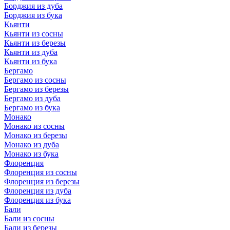
Борджия из дуба
Борджия из бука
Кьянти
Кьянти из сосны
Кьянти из березы
Кьянти из дуба
Кьянти из бука
Бергамо
Бергамо из сосны
Бергамо из березы
Бергамо из дуба
Бергамо из бука
Монако
Монако из сосны
Монако из березы
Монако из дуба
Монако из бука
Флоренция
Флоренция из сосны
Флоренция из березы
Флоренция из дуба
Флоренция из бука
Бали
Бали из сосны
Бали из березы