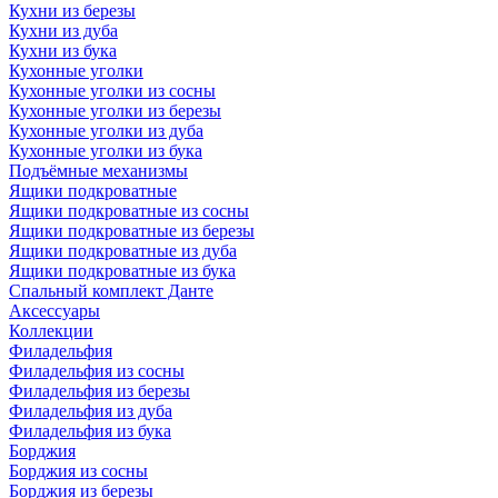
Кухни из березы
Кухни из дуба
Кухни из бука
Кухонные уголки
Кухонные уголки из сосны
Кухонные уголки из березы
Кухонные уголки из дуба
Кухонные уголки из бука
Подъёмные механизмы
Ящики подкроватные
Ящики подкроватные из сосны
Ящики подкроватные из березы
Ящики подкроватные из дуба
Ящики подкроватные из бука
Спальный комплект Данте
Аксессуары
Коллекции
Филадельфия
Филадельфия из сосны
Филадельфия из березы
Филадельфия из дуба
Филадельфия из бука
Борджия
Борджия из сосны
Борджия из березы