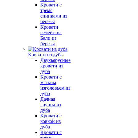
Кровати с
тремя
спинками из
березы
Кровати
семейства
Бали из
березы
Кровати из дуба
Двухъярусные
кровати из
дуба
Кровати с
мягким
изголовьем из
дуба
Дачная
группа из
дуба
Кровати с
ковкой из
дуба
Кровати с
тремя