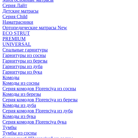
Серия Лайт
Детские матрасы
Серия Child
Наматрасники
Ортопедические матрасы New
ECO STRUT
PREMIUM
UNIVERSAL
Спальные гарнитуры
Гарнитуры из сосны
Гарнитуры из березы
Гарнитуры из дуба
Гарнитуры из бука
Комоды
Комоды из сосны
Серия комодов Florenciya из сосны
Комоды из березы
Серия комодов Florenciya из березы
Комоды из дуба
Серия комодов Florenciya из дуба
Комоды из бука
Серия комодов Florenciya бука
Тумбы
Тумбы из сосны