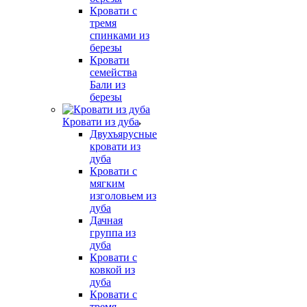
Кровати с
тремя
спинками из
березы
Кровати
семейства
Бали из
березы
Кровати из дуба
Двухъярусные
кровати из
дуба
Кровати с
мягким
изголовьем из
дуба
Дачная
группа из
дуба
Кровати с
ковкой из
дуба
Кровати с
тремя