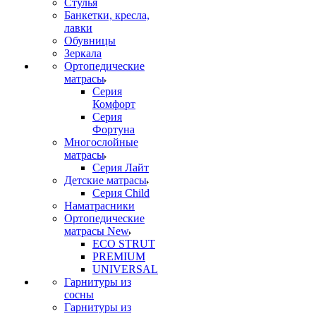
Стулья
Банкетки, кресла,
лавки
Обувницы
Зеркала
Ортопедические
матрасы
Серия
Комфорт
Серия
Фортуна
Многослойные
матрасы
Серия Лайт
Детские матрасы
Серия Child
Наматрасники
Ортопедические
матрасы New
ECO STRUT
PREMIUM
UNIVERSAL
Гарнитуры из
сосны
Гарнитуры из