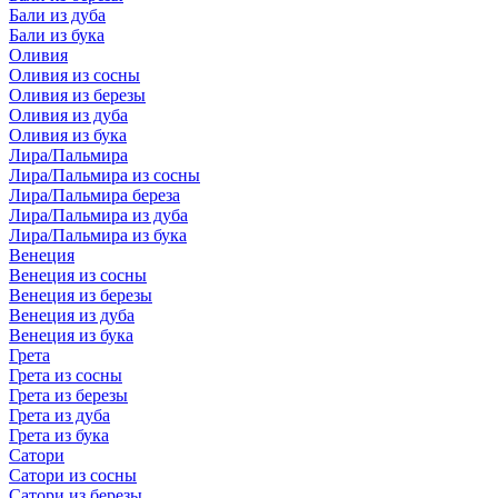
Бали из дуба
Бали из бука
Оливия
Оливия из сосны
Оливия из березы
Оливия из дуба
Оливия из бука
Лира/Пальмира
Лира/Пальмира из сосны
Лира/Пальмира береза
Лира/Пальмира из дуба
Лира/Пальмира из бука
Венеция
Венеция из сосны
Венеция из березы
Венеция из дуба
Венеция из бука
Грета
Грета из сосны
Грета из березы
Грета из дуба
Грета из бука
Сатори
Сатори из сосны
Сатори из березы