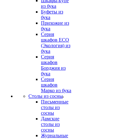
Шкафы-купе
из бука
Буфеты из
бука
Прихожие из
бука
Серия
шкафов ECO
(Экология) из
бука
Серия
шкафов
Борджия из
бука
Серия
шкафов
Марко из бука
Столы из сосны
Письменные
столы из
сосны
Дамские
столы из
сосны
Журнальные