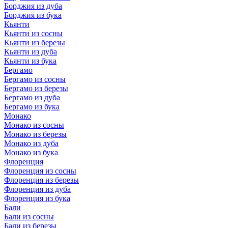
Борджия из дуба
Борджия из бука
Кьянти
Кьянти из сосны
Кьянти из березы
Кьянти из дуба
Кьянти из бука
Бергамо
Бергамо из сосны
Бергамо из березы
Бергамо из дуба
Бергамо из бука
Монако
Монако из сосны
Монако из березы
Монако из дуба
Монако из бука
Флоренция
Флоренция из сосны
Флоренция из березы
Флоренция из дуба
Флоренция из бука
Бали
Бали из сосны
Бали из березы