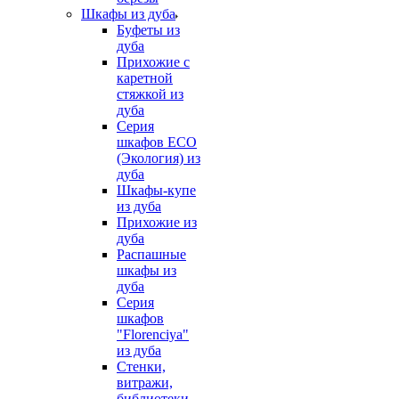
Шкафы из дуба
Буфеты из
дуба
Прихожие с
каретной
стяжкой из
дуба
Серия
шкафов ECO
(Экология) из
дуба
Шкафы-купе
из дуба
Прихожие из
дуба
Распашные
шкафы из
дуба
Серия
шкафов
"Florenciya"
из дуба
Стенки,
витражи,
библиотеки