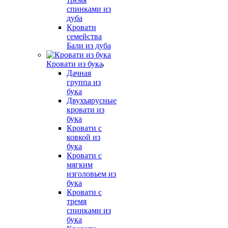
спинками из
дуба
Кровати
семейства
Бали из дуба
Кровати из бука
Дачная
группа из
бука
Двухъярусные
кровати из
бука
Кровати с
ковкой из
бука
Кровати с
мягким
изголовьем из
бука
Кровати с
тремя
спинками из
бука