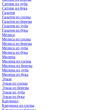
Сатори из дуба
Сатори из бука
Галатея
Галатея из сосны
Галатея из березы
Галатея из дуба
Галатея из бука
Мелиса
Мелиса из сосны
Мелиса из березы
Мелиса из дуба
Мелиса из бука
Милена
Милена из сосны
Милена из березы
Милена из дуба
Милена из бука
Эльза
Эльза из сосны
Эльза из березы
Эльза из дуба
Эльза из бука
Кардинал
Кардинал из сосны
Кардинал из березы