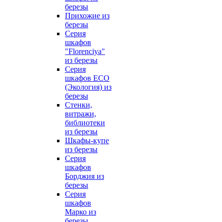
березы
Прихожие из
березы
Серия
шкафов
"Florenciya"
из березы
Серия
шкафов ECO
(Экология) из
березы
Стенки,
витражи,
библиотеки
из березы
Шкафы-купе
из березы
Серия
шкафов
Борджия из
березы
Серия
шкафов
Марко из
березы