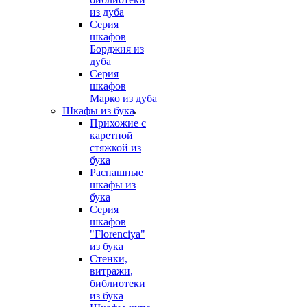
из дуба
Серия
шкафов
Борджия из
дуба
Серия
шкафов
Марко из дуба
Шкафы из бука
Прихожие с
каретной
стяжкой из
бука
Распашные
шкафы из
бука
Серия
шкафов
"Florenciya"
из бука
Стенки,
витражи,
библиотеки
из бука