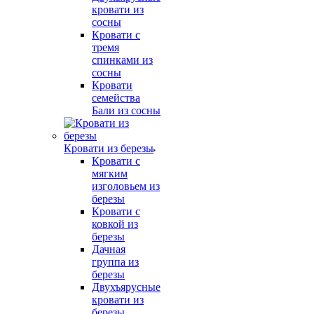
кровати из
сосны
Кровати с
тремя
спинками из
сосны
Кровати
семейства
Бали из сосны
Кровати из березы
Кровати с
мягким
изголовьем из
березы
Кровати с
ковкой из
березы
Дачная
группа из
березы
Двухъярусные
кровати из
березы