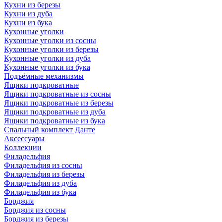
Кухни из березы
Кухни из дуба
Кухни из бука
Кухонные уголки
Кухонные уголки из сосны
Кухонные уголки из березы
Кухонные уголки из дуба
Кухонные уголки из бука
Подъёмные механизмы
Ящики подкроватные
Ящики подкроватные из сосны
Ящики подкроватные из березы
Ящики подкроватные из дуба
Ящики подкроватные из бука
Спальный комплект Данте
Аксессуары
Коллекции
Филадельфия
Филадельфия из сосны
Филадельфия из березы
Филадельфия из дуба
Филадельфия из бука
Борджия
Борджия из сосны
Борджия из березы