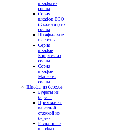
шкафы из
сосны
Серия
шкафов ECO
(Экология) из
сосны
Шкафы-купе
из сосны
Серия
шкафов
Борджия из
сосны
Серия
шкафов
Марко из
сосны
Шкафы из березы
Буфеты из
березы
Прихожие с
каретной
стяжкой из
березы
Распашные
шкафы из