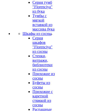
Серия тумб
"Florenciya"
из бука
Тумбы с
мягкой
вставкой из
массива бука
Шкафы из сосны
Серия
шкафов
"Florenciya"
из сосны
Стенки,
витражи,
библиотеки
из сосны
Прихожие из
сосны
Буфеты из
сосны
Прихожие с
каретной
стяжкой из
сосны
Распашные