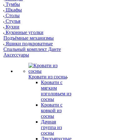
Тумбы
Шкафы
Столы
Стулья
Кухни
Кухонные уголки
Подъёмные механизмы
Ящики подкроватные
Спальный комплект Данте
Аксессуары
Кровати из сосны
Кровати с
мягким
изголовьем из
сосны
Кровати с
ковкой из
сосны
Дачная
группа из
сосны
Двухъярусные