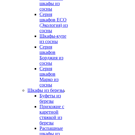
шкафы из
сосны
Серия
шкафов ECO
(Экология) из
сосны
Шкафы-купе
из сосны
Серия
шкафов
Борджия из
сосны
Серия
шкафов
Марко из
сосны
Шкафы из березы
Буфеты из
березы
Прихожие с
каретной
стяжкой из
березы
Распашные
шкафы из