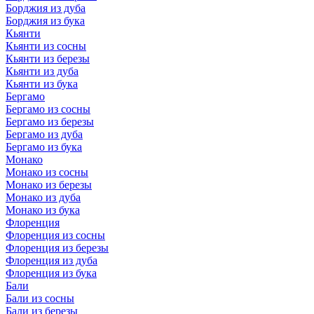
Борджия из дуба
Борджия из бука
Кьянти
Кьянти из сосны
Кьянти из березы
Кьянти из дуба
Кьянти из бука
Бергамо
Бергамо из сосны
Бергамо из березы
Бергамо из дуба
Бергамо из бука
Монако
Монако из сосны
Монако из березы
Монако из дуба
Монако из бука
Флоренция
Флоренция из сосны
Флоренция из березы
Флоренция из дуба
Флоренция из бука
Бали
Бали из сосны
Бали из березы