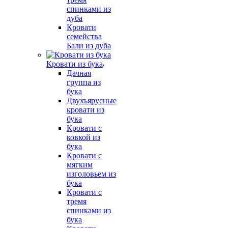
спинками из
дуба
Кровати
семейства
Бали из дуба
Кровати из бука
Дачная
группа из
бука
Двухъярусные
кровати из
бука
Кровати с
ковкой из
бука
Кровати с
мягким
изголовьем из
бука
Кровати с
тремя
спинками из
бука