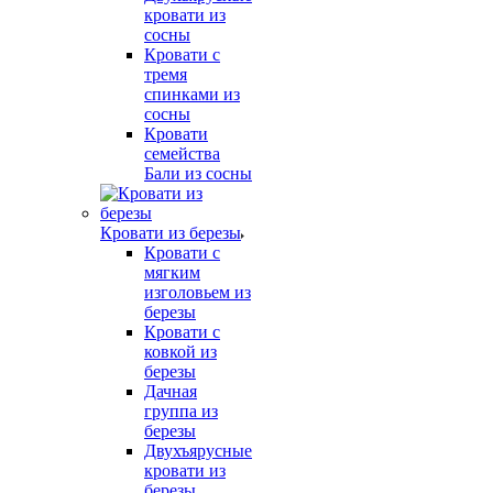
кровати из
сосны
Кровати с
тремя
спинками из
сосны
Кровати
семейства
Бали из сосны
Кровати из березы
Кровати с
мягким
изголовьем из
березы
Кровати с
ковкой из
березы
Дачная
группа из
березы
Двухъярусные
кровати из
березы