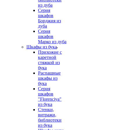
из дуба
Серия
шкафов
Борджия из
дуба
Серия
шкафов
Марко из дуба
Шкафы из бука
Прихожие с
каретной
стяжкой из
бука
Распашные
шкафы из
бука
Серия
шкафов
"Florenciya"
из бука
Стенки,
витражи,
библиотеки
из бука