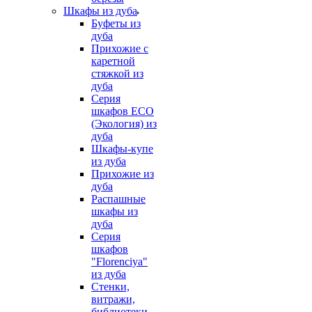
Шкафы из дуба
Буфеты из
дуба
Прихожие с
каретной
стяжкой из
дуба
Серия
шкафов ECO
(Экология) из
дуба
Шкафы-купе
из дуба
Прихожие из
дуба
Распашные
шкафы из
дуба
Серия
шкафов
"Florenciya"
из дуба
Стенки,
витражи,
библиотеки