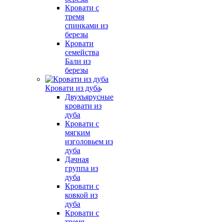
Кровати с
тремя
спинками из
березы
Кровати
семейства
Бали из
березы
Кровати из дуба
Двухъярусные
кровати из
дуба
Кровати с
мягким
изголовьем из
дуба
Дачная
группа из
дуба
Кровати с
ковкой из
дуба
Кровати с
тремя