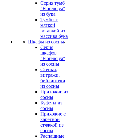
Серия тумб
"Florenciya"
из бука
Тумбы с
мягкой
вставкой из
массива бука
Шкафы из сосны
Серия
шкафов
"Florenciya"
из сосны
Стенки,
витражи,
библиотеки
из сосны
Прихожие из
сосны
Буфеты из
сосны
Прихожие с
каретной
стяжкой из
сосны
Распашные