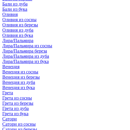
Бали из дуба
Бали из бука
Оливия
Оливия из сосны
Оливия из березы
Оливия из дуба
Оливия из бука
Лира/Пальмира
Лира/Пальмира из сосны
Лира/Пальмира береза
Лира/Пальмира из дуба
Лира/Пальмира из бука
Венеция
Венеция из сосны
Венеция из березы
Венеция из дуба
Венеция из бука
Грета
Грета из сосны
Грета из березы
Грета из дуба
Грета из бука
Сатори
Сатори из сосны
Сатори из березы