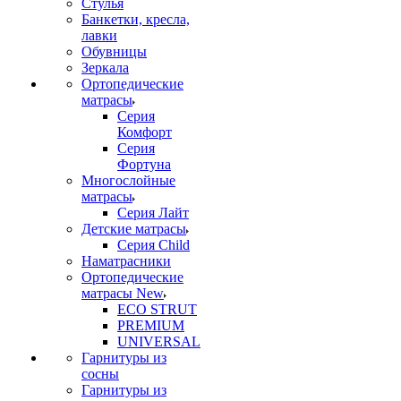
Стулья
Банкетки, кресла,
лавки
Обувницы
Зеркала
Ортопедические
матрасы
Серия
Комфорт
Серия
Фортуна
Многослойные
матрасы
Серия Лайт
Детские матрасы
Серия Child
Наматрасники
Ортопедические
матрасы New
ECO STRUT
PREMIUM
UNIVERSAL
Гарнитуры из
сосны
Гарнитуры из