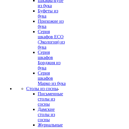
Шкафы-купе
из бука
Буфеты из
бука
Прихожие из
бука
Серия
шкафов ECO
(Экология) из
бука
Серия
шкафов
Борджия из
бука
Серия
шкафов
Марко из бука
Столы из сосны
Письменные
столы из
сосны
Дамские
столы из
сосны
Журнальные