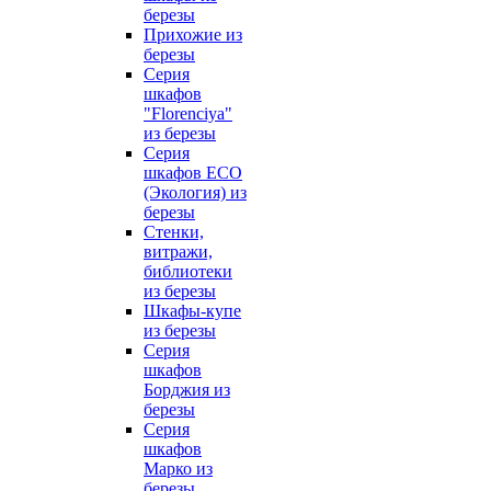
березы
Прихожие из
березы
Серия
шкафов
"Florenciya"
из березы
Серия
шкафов ECO
(Экология) из
березы
Стенки,
витражи,
библиотеки
из березы
Шкафы-купе
из березы
Серия
шкафов
Борджия из
березы
Серия
шкафов
Марко из
березы