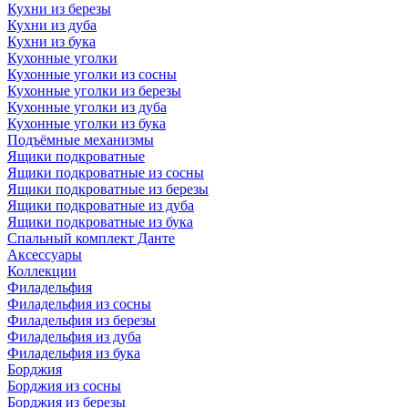
Кухни из березы
Кухни из дуба
Кухни из бука
Кухонные уголки
Кухонные уголки из сосны
Кухонные уголки из березы
Кухонные уголки из дуба
Кухонные уголки из бука
Подъёмные механизмы
Ящики подкроватные
Ящики подкроватные из сосны
Ящики подкроватные из березы
Ящики подкроватные из дуба
Ящики подкроватные из бука
Спальный комплект Данте
Аксессуары
Коллекции
Филадельфия
Филадельфия из сосны
Филадельфия из березы
Филадельфия из дуба
Филадельфия из бука
Борджия
Борджия из сосны
Борджия из березы