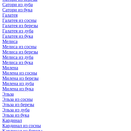
Сатори из дуба
Сатори из бука
Галатея
Галатея из сосны
Галатея из березы
Галатея из дуба
Галатея из бука
Мелиса
Мелиса из сосны
Мелиса из березы
Мелиса из дуба
Мелиса из бука
Милена
Милена из сосны
Милена из березы
Милена из дуба
Милена из бука
Эльза
Эльза из сосны
Эльза из березы
Эльза из дуба
Эльза из бука
Кардинал
Кардинал из сосны
Кардинал из березы