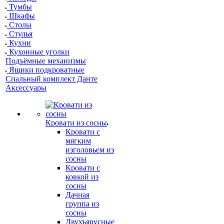
Тумбы
Шкафы
Столы
Стулья
Кухни
Кухонные уголки
Подъёмные механизмы
Ящики подкроватные
Спальный комплект Данте
Аксессуары
Кровати из сосны
Кровати с
мягким
изголовьем из
сосны
Кровати с
ковкой из
сосны
Дачная
группа из
сосны
Двухъярусные