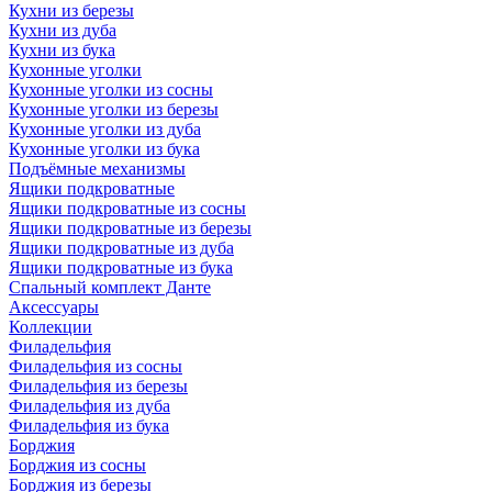
Кухни из березы
Кухни из дуба
Кухни из бука
Кухонные уголки
Кухонные уголки из сосны
Кухонные уголки из березы
Кухонные уголки из дуба
Кухонные уголки из бука
Подъёмные механизмы
Ящики подкроватные
Ящики подкроватные из сосны
Ящики подкроватные из березы
Ящики подкроватные из дуба
Ящики подкроватные из бука
Спальный комплект Данте
Аксессуары
Коллекции
Филадельфия
Филадельфия из сосны
Филадельфия из березы
Филадельфия из дуба
Филадельфия из бука
Борджия
Борджия из сосны
Борджия из березы