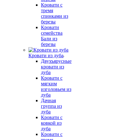
Кровати с
тремя
спинками из
березы
Кровати
семейства
Бали из
березы
Кровати из дуба
Двухъярусные
кровати из
дуба
Кровати с
мягким
изголовьем из
дуба
Дачная
группа из
дуба
Кровати с
ковкой из
дуба
Кровати с
тремя