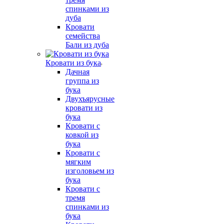
спинками из
дуба
Кровати
семейства
Бали из дуба
Кровати из бука
Дачная
группа из
бука
Двухъярусные
кровати из
бука
Кровати с
ковкой из
бука
Кровати с
мягким
изголовьем из
бука
Кровати с
тремя
спинками из
бука