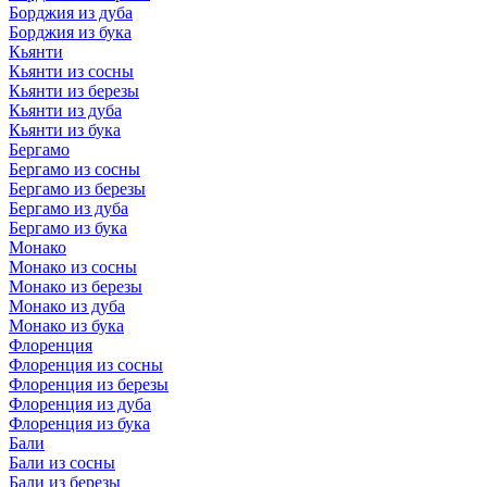
Борджия из дуба
Борджия из бука
Кьянти
Кьянти из сосны
Кьянти из березы
Кьянти из дуба
Кьянти из бука
Бергамо
Бергамо из сосны
Бергамо из березы
Бергамо из дуба
Бергамо из бука
Монако
Монако из сосны
Монако из березы
Монако из дуба
Монако из бука
Флоренция
Флоренция из сосны
Флоренция из березы
Флоренция из дуба
Флоренция из бука
Бали
Бали из сосны
Бали из березы