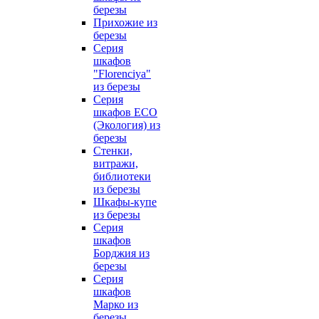
березы
Прихожие из
березы
Серия
шкафов
"Florenciya"
из березы
Серия
шкафов ECO
(Экология) из
березы
Стенки,
витражи,
библиотеки
из березы
Шкафы-купе
из березы
Серия
шкафов
Борджия из
березы
Серия
шкафов
Марко из
березы