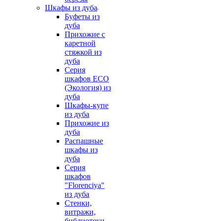
Шкафы из дуба
Буфеты из
дуба
Прихожие с
каретной
стяжкой из
дуба
Серия
шкафов ECO
(Экология) из
дуба
Шкафы-купе
из дуба
Прихожие из
дуба
Распашные
шкафы из
дуба
Серия
шкафов
"Florenciya"
из дуба
Стенки,
витражи,
библиотеки