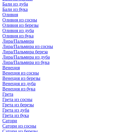
Бали из дуба
Бали из бука
Оливия
Оливия из сосны
Оливия из березы
Оливия из дуба
Оливия из бука
Лира/Пальмира
Лира/Пальмира из сосны
Лира/Пальмира береза
Лира/Пальмира из дуба
Лира/Пальмира из бука
Венеция
Венеция из сосны
Венеция из березы
Венеция из дуба
Венеция из бука
Грета
Грета из сосны
Грета из березы
Грета из дуба
Грета из бука
Сатори
Сатори из сосны
Сатори из березы