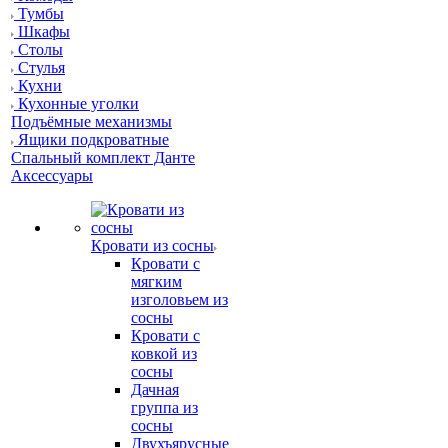
Тумбы
Шкафы
Столы
Стулья
Кухни
Кухонные уголки
Подъёмные механизмы
Ящики подкроватные
Спальный комплект Данте
Аксессуары
Кровати из сосны
Кровати с
мягким
изголовьем из
сосны
Кровати с
ковкой из
сосны
Дачная
группа из
сосны
Двухъярусные