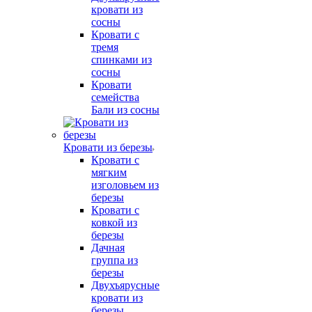
кровати из
сосны
Кровати с
тремя
спинками из
сосны
Кровати
семейства
Бали из сосны
Кровати из березы
Кровати с
мягким
изголовьем из
березы
Кровати с
ковкой из
березы
Дачная
группа из
березы
Двухъярусные
кровати из
березы