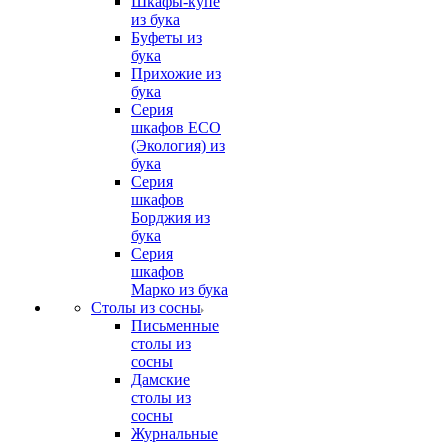
Шкафы-купе
из бука
Буфеты из
бука
Прихожие из
бука
Серия
шкафов ECO
(Экология) из
бука
Серия
шкафов
Борджия из
бука
Серия
шкафов
Марко из бука
Столы из сосны
Письменные
столы из
сосны
Дамские
столы из
сосны
Журнальные