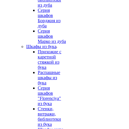
из дуба
Серия
шкафов
Борджия из
дуба
Серия
шкафов
Марко из дуба
Шкафы из бука
Прихожие с
каретной
стяжкой из
бука
Распашные
шкафы из
бука
Серия
шкафов
"Florenciya"
из бука
Стенки,
витражи,
библиотеки
из бука