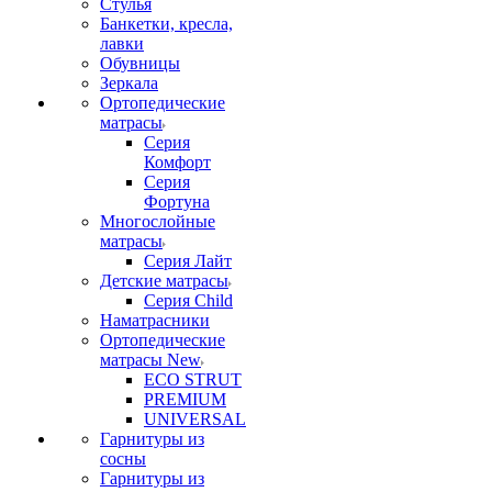
Стулья
Банкетки, кресла,
лавки
Обувницы
Зеркала
Ортопедические
матрасы
Серия
Комфорт
Серия
Фортуна
Многослойные
матрасы
Серия Лайт
Детские матрасы
Серия Child
Наматрасники
Ортопедические
матрасы New
ECO STRUT
PREMIUM
UNIVERSAL
Гарнитуры из
сосны
Гарнитуры из