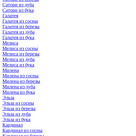
Сатори из дуба
Сатори из бука
Галатея
Галатея из сосны
Галатея из березы
Галатея из дуба
Галатея из бука
Мелиса
Мелиса из сосны
Мелиса из березы
Мелиса из дуба
Мелиса из бука
Милена
Милена из сосны
Милена из березы
Милена из дуба
Милена из бука
Эльза
Эльза из сосны
Эльза из березы
Эльза из дуба
Эльза из бука
Кардинал
Кардинал из сосны
Кардинал из березы