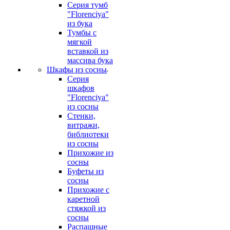
Серия тумб
"Florenciya"
из бука
Тумбы с
мягкой
вставкой из
массива бука
Шкафы из сосны
Серия
шкафов
"Florenciya"
из сосны
Стенки,
витражи,
библиотеки
из сосны
Прихожие из
сосны
Буфеты из
сосны
Прихожие с
каретной
стяжкой из
сосны
Распашные