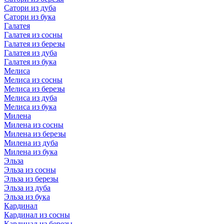
Сатори из дуба
Сатори из бука
Галатея
Галатея из сосны
Галатея из березы
Галатея из дуба
Галатея из бука
Мелиса
Мелиса из сосны
Мелиса из березы
Мелиса из дуба
Мелиса из бука
Милена
Милена из сосны
Милена из березы
Милена из дуба
Милена из бука
Эльза
Эльза из сосны
Эльза из березы
Эльза из дуба
Эльза из бука
Кардинал
Кардинал из сосны
Кардинал из березы