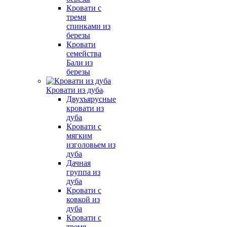
Кровати с
тремя
спинками из
березы
Кровати
семейства
Бали из
березы
Кровати из дуба
Двухъярусные
кровати из
дуба
Кровати с
мягким
изголовьем из
дуба
Дачная
группа из
дуба
Кровати с
ковкой из
дуба
Кровати с
тремя