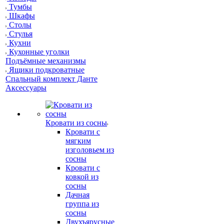
Тумбы
Шкафы
Столы
Стулья
Кухни
Кухонные уголки
Подъёмные механизмы
Ящики подкроватные
Спальный комплект Данте
Аксессуары
Кровати из сосны
Кровати с
мягким
изголовьем из
сосны
Кровати с
ковкой из
сосны
Дачная
группа из
сосны
Двухъярусные