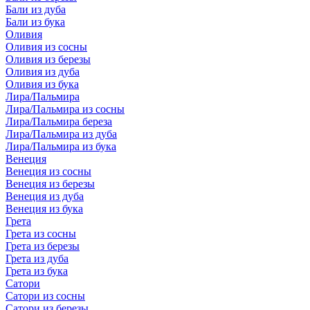
Бали из дуба
Бали из бука
Оливия
Оливия из сосны
Оливия из березы
Оливия из дуба
Оливия из бука
Лира/Пальмира
Лира/Пальмира из сосны
Лира/Пальмира береза
Лира/Пальмира из дуба
Лира/Пальмира из бука
Венеция
Венеция из сосны
Венеция из березы
Венеция из дуба
Венеция из бука
Грета
Грета из сосны
Грета из березы
Грета из дуба
Грета из бука
Сатори
Сатори из сосны
Сатори из березы