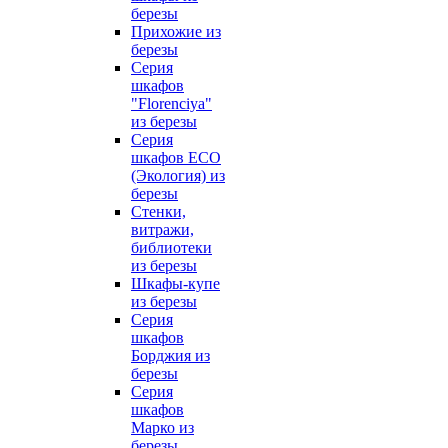
березы
Прихожие из
березы
Серия
шкафов
"Florenciya"
из березы
Серия
шкафов ECO
(Экология) из
березы
Стенки,
витражи,
библиотеки
из березы
Шкафы-купе
из березы
Серия
шкафов
Борджия из
березы
Серия
шкафов
Марко из
березы