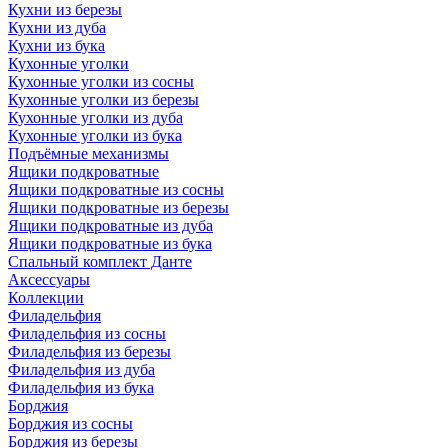
Кухни из березы
Кухни из дуба
Кухни из бука
Кухонные уголки
Кухонные уголки из сосны
Кухонные уголки из березы
Кухонные уголки из дуба
Кухонные уголки из бука
Подъёмные механизмы
Ящики подкроватные
Ящики подкроватные из сосны
Ящики подкроватные из березы
Ящики подкроватные из дуба
Ящики подкроватные из бука
Спальный комплект Данте
Аксессуары
Коллекции
Филадельфия
Филадельфия из сосны
Филадельфия из березы
Филадельфия из дуба
Филадельфия из бука
Борджия
Борджия из сосны
Борджия из березы