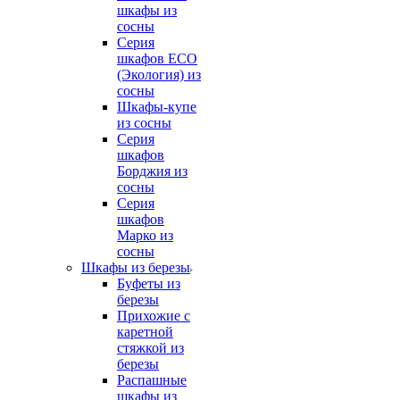
шкафы из
сосны
Серия
шкафов ECO
(Экология) из
сосны
Шкафы-купе
из сосны
Серия
шкафов
Борджия из
сосны
Серия
шкафов
Марко из
сосны
Шкафы из березы
Буфеты из
березы
Прихожие с
каретной
стяжкой из
березы
Распашные
шкафы из