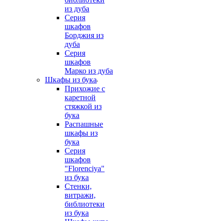
из дуба
Серия
шкафов
Борджия из
дуба
Серия
шкафов
Марко из дуба
Шкафы из бука
Прихожие с
каретной
стяжкой из
бука
Распашные
шкафы из
бука
Серия
шкафов
"Florenciya"
из бука
Стенки,
витражи,
библиотеки
из бука