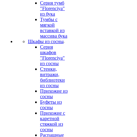
Серия тумб
"Florenciya"
из бука
Тумбы с
мягкой
вставкой из
массива бука
Шкафы из сосны
Серия
шкафов
"Florenciya"
из сосны
Стенки,
витражи,
библиотеки
из сосны
Прихожие из
сосны
Буфеты из
сосны
Прихожие с
каретной
стяжкой из
сосны
Распашные