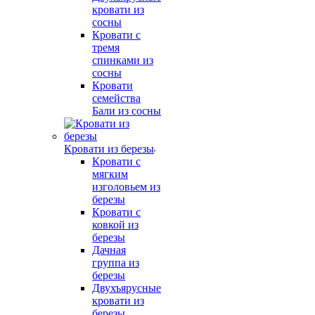
кровати из
сосны
Кровати с
тремя
спинками из
сосны
Кровати
семейства
Бали из сосны
Кровати из березы
Кровати с
мягким
изголовьем из
березы
Кровати с
ковкой из
березы
Дачная
группа из
березы
Двухъярусные
кровати из
березы