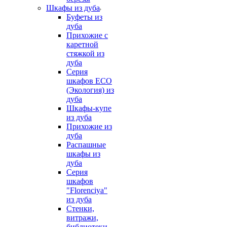
Шкафы из дуба
Буфеты из
дуба
Прихожие с
каретной
стяжкой из
дуба
Серия
шкафов ECO
(Экология) из
дуба
Шкафы-купе
из дуба
Прихожие из
дуба
Распашные
шкафы из
дуба
Серия
шкафов
"Florenciya"
из дуба
Стенки,
витражи,
библиотеки