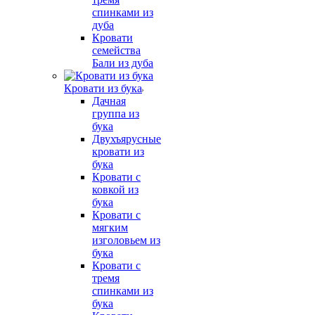
спинками из
дуба
Кровати
семейства
Бали из дуба
Кровати из бука
Дачная
группа из
бука
Двухъярусные
кровати из
бука
Кровати с
ковкой из
бука
Кровати с
мягким
изголовьем из
бука
Кровати с
тремя
спинками из
бука