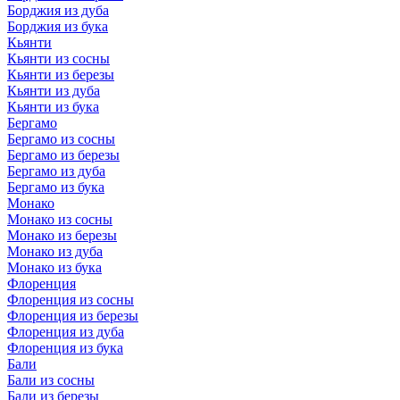
Борджия из дуба
Борджия из бука
Кьянти
Кьянти из сосны
Кьянти из березы
Кьянти из дуба
Кьянти из бука
Бергамо
Бергамо из сосны
Бергамо из березы
Бергамо из дуба
Бергамо из бука
Монако
Монако из сосны
Монако из березы
Монако из дуба
Монако из бука
Флоренция
Флоренция из сосны
Флоренция из березы
Флоренция из дуба
Флоренция из бука
Бали
Бали из сосны
Бали из березы