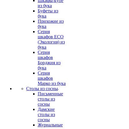
Шкафы-купе
из бука
Буфеты из
бука
Прихожие из
бука
Серия
шкафов ECO
(Экология) из
бука
Серия
шкафов
Борджия из
бука
Серия
шкафов
Марко из бука
Столы из сосны
Письменные
столы из
сосны
Дамские
столы из
сосны
Журнальные