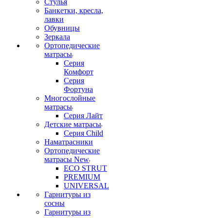
Стулья
Банкетки, кресла,
лавки
Обувницы
Зеркала
Ортопедические
матрасы
Серия
Комфорт
Серия
Фортуна
Многослойные
матрасы
Серия Лайт
Детские матрасы
Серия Child
Наматрасники
Ортопедические
матрасы New
ECO STRUT
PREMIUM
UNIVERSAL
Гарнитуры из
сосны
Гарнитуры из