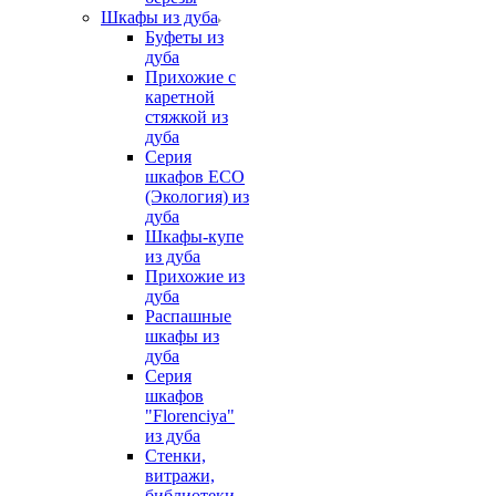
Шкафы из дуба
Буфеты из
дуба
Прихожие с
каретной
стяжкой из
дуба
Серия
шкафов ECO
(Экология) из
дуба
Шкафы-купе
из дуба
Прихожие из
дуба
Распашные
шкафы из
дуба
Серия
шкафов
"Florenciya"
из дуба
Стенки,
витражи,
библиотеки