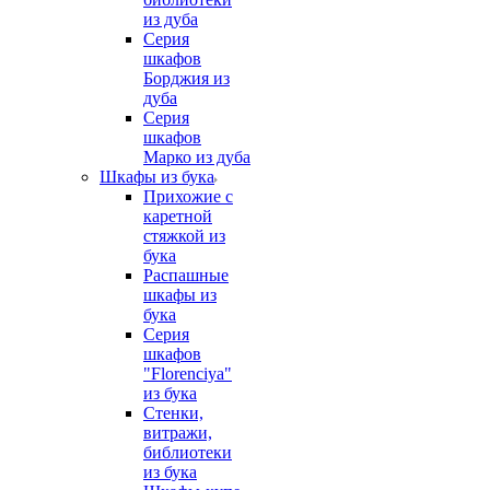
из дуба
Серия
шкафов
Борджия из
дуба
Серия
шкафов
Марко из дуба
Шкафы из бука
Прихожие с
каретной
стяжкой из
бука
Распашные
шкафы из
бука
Серия
шкафов
"Florenciya"
из бука
Стенки,
витражи,
библиотеки
из бука