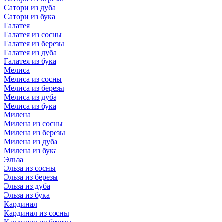
Сатори из дуба
Сатори из бука
Галатея
Галатея из сосны
Галатея из березы
Галатея из дуба
Галатея из бука
Мелиса
Мелиса из сосны
Мелиса из березы
Мелиса из дуба
Мелиса из бука
Милена
Милена из сосны
Милена из березы
Милена из дуба
Милена из бука
Эльза
Эльза из сосны
Эльза из березы
Эльза из дуба
Эльза из бука
Кардинал
Кардинал из сосны
Кардинал из березы