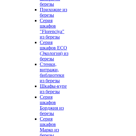
березы
Прихожие из
березы
Серия
шкафов
"Florenciya"
из березы
Серия
шкафов ECO
(Экология) из
березы
Стенки,
витражи,
библиотеки
из березы
Шкафы-купе
из березы
Серия
шкафов
Борджия из
березы
Серия
шкафов
Марко из
березы