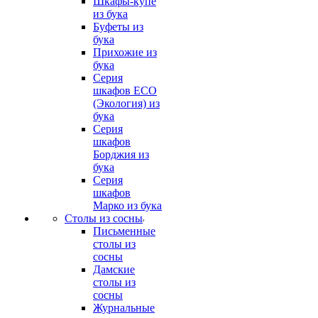
Шкафы-купе
из бука
Буфеты из
бука
Прихожие из
бука
Серия
шкафов ECO
(Экология) из
бука
Серия
шкафов
Борджия из
бука
Серия
шкафов
Марко из бука
Столы из сосны
Письменные
столы из
сосны
Дамские
столы из
сосны
Журнальные