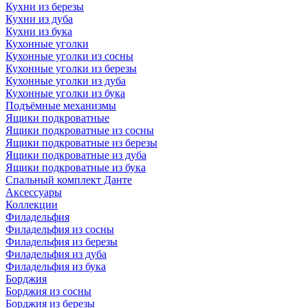
Кухни из березы
Кухни из дуба
Кухни из бука
Кухонные уголки
Кухонные уголки из сосны
Кухонные уголки из березы
Кухонные уголки из дуба
Кухонные уголки из бука
Подъёмные механизмы
Ящики подкроватные
Ящики подкроватные из сосны
Ящики подкроватные из березы
Ящики подкроватные из дуба
Ящики подкроватные из бука
Спальный комплект Данте
Аксессуары
Коллекции
Филадельфия
Филадельфия из сосны
Филадельфия из березы
Филадельфия из дуба
Филадельфия из бука
Борджия
Борджия из сосны
Борджия из березы