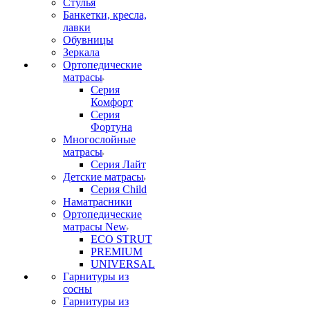
Стулья
Банкетки, кресла,
лавки
Обувницы
Зеркала
Ортопедические
матрасы
Серия
Комфорт
Серия
Фортуна
Многослойные
матрасы
Серия Лайт
Детские матрасы
Серия Child
Наматрасники
Ортопедические
матрасы New
ECO STRUT
PREMIUM
UNIVERSAL
Гарнитуры из
сосны
Гарнитуры из