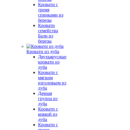
Кровати с
тремя
спинками из
березы
Кровати
семейства
Бали из
березы
Кровати из дуба
Двухъярусные
кровати из
дуба
Кровати с
мягким
изголовьем из
дуба
Дачная
группа из
дуба
Кровати с
ковкой из
дуба
Кровати с
тремя