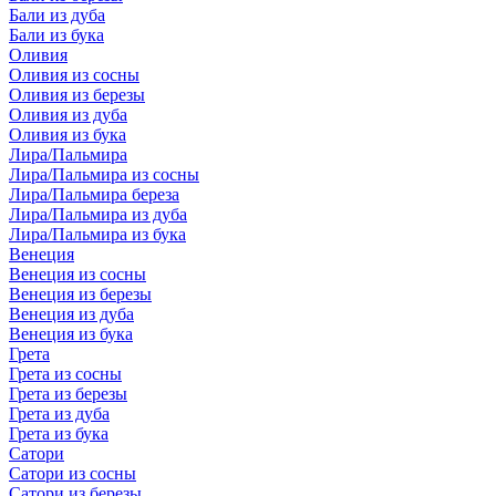
Бали из дуба
Бали из бука
Оливия
Оливия из сосны
Оливия из березы
Оливия из дуба
Оливия из бука
Лира/Пальмира
Лира/Пальмира из сосны
Лира/Пальмира береза
Лира/Пальмира из дуба
Лира/Пальмира из бука
Венеция
Венеция из сосны
Венеция из березы
Венеция из дуба
Венеция из бука
Грета
Грета из сосны
Грета из березы
Грета из дуба
Грета из бука
Сатори
Сатори из сосны
Сатори из березы