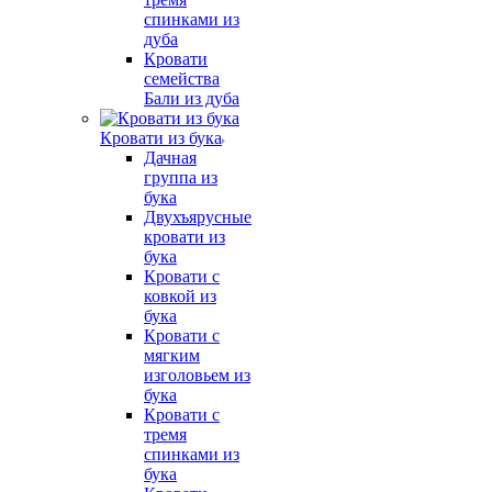
спинками из
дуба
Кровати
семейства
Бали из дуба
Кровати из бука
Дачная
группа из
бука
Двухъярусные
кровати из
бука
Кровати с
ковкой из
бука
Кровати с
мягким
изголовьем из
бука
Кровати с
тремя
спинками из
бука