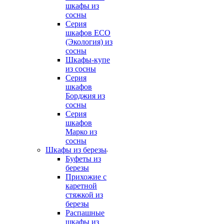
шкафы из
сосны
Серия
шкафов ECO
(Экология) из
сосны
Шкафы-купе
из сосны
Серия
шкафов
Борджия из
сосны
Серия
шкафов
Марко из
сосны
Шкафы из березы
Буфеты из
березы
Прихожие с
каретной
стяжкой из
березы
Распашные
шкафы из