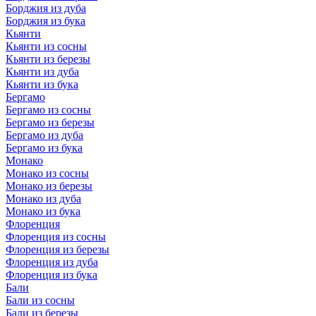
Борджия из дуба
Борджия из бука
Кьянти
Кьянти из сосны
Кьянти из березы
Кьянти из дуба
Кьянти из бука
Бергамо
Бергамо из сосны
Бергамо из березы
Бергамо из дуба
Бергамо из бука
Монако
Монако из сосны
Монако из березы
Монако из дуба
Монако из бука
Флоренция
Флоренция из сосны
Флоренция из березы
Флоренция из дуба
Флоренция из бука
Бали
Бали из сосны
Бали из березы