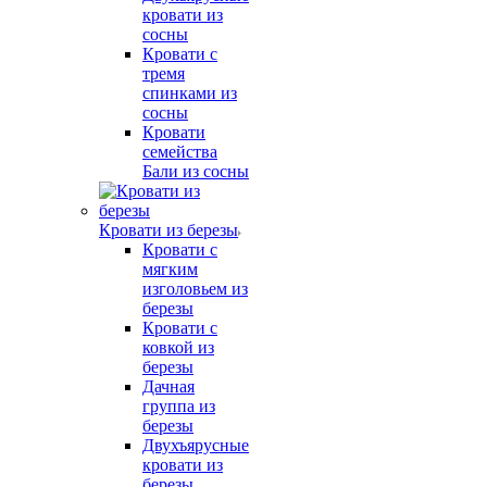
кровати из
сосны
Кровати с
тремя
спинками из
сосны
Кровати
семейства
Бали из сосны
Кровати из березы
Кровати с
мягким
изголовьем из
березы
Кровати с
ковкой из
березы
Дачная
группа из
березы
Двухъярусные
кровати из
березы