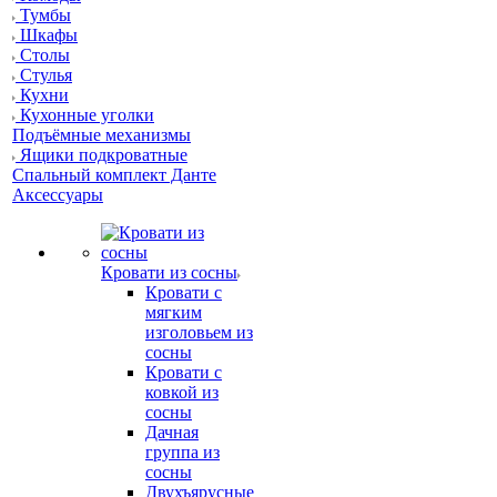
Тумбы
Шкафы
Столы
Стулья
Кухни
Кухонные уголки
Подъёмные механизмы
Ящики подкроватные
Спальный комплект Данте
Аксессуары
Кровати из сосны
Кровати с
мягким
изголовьем из
сосны
Кровати с
ковкой из
сосны
Дачная
группа из
сосны
Двухъярусные