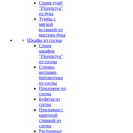
Серия тумб
"Florenciya"
из бука
Тумбы с
мягкой
вставкой из
массива бука
Шкафы из сосны
Серия
шкафов
"Florenciya"
из сосны
Стенки,
витражи,
библиотеки
из сосны
Прихожие из
сосны
Буфеты из
сосны
Прихожие с
каретной
стяжкой из
сосны
Распашные