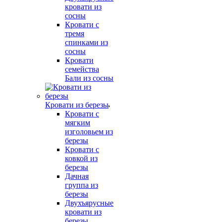
кровати из
сосны
Кровати с
тремя
спинками из
сосны
Кровати
семейства
Бали из сосны
Кровати из березы
Кровати с
мягким
изголовьем из
березы
Кровати с
ковкой из
березы
Дачная
группа из
березы
Двухъярусные
кровати из
березы