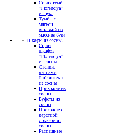
Серия тумб
"Florenciya"
из бука
Тумбы с
мягкой
вставкой из
массива бука
Шкафы из сосны
Серия
шкафов
"Florenciya"
из сосны
Стенки,
витражи,
библиотеки
из сосны
Прихожие из
сосны
Буфеты из
сосны
Прихожие с
каретной
стяжкой из
сосны
Распашные