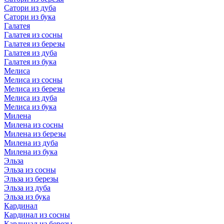
Сатори из дуба
Сатори из бука
Галатея
Галатея из сосны
Галатея из березы
Галатея из дуба
Галатея из бука
Мелиса
Мелиса из сосны
Мелиса из березы
Мелиса из дуба
Мелиса из бука
Милена
Милена из сосны
Милена из березы
Милена из дуба
Милена из бука
Эльза
Эльза из сосны
Эльза из березы
Эльза из дуба
Эльза из бука
Кардинал
Кардинал из сосны
Кардинал из березы