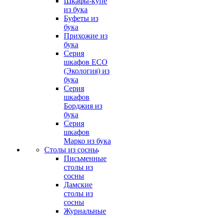
Шкафы-купе
из бука
Буфеты из
бука
Прихожие из
бука
Серия
шкафов ECO
(Экология) из
бука
Серия
шкафов
Борджия из
бука
Серия
шкафов
Марко из бука
Столы из сосны
Письменные
столы из
сосны
Дамские
столы из
сосны
Журнальные