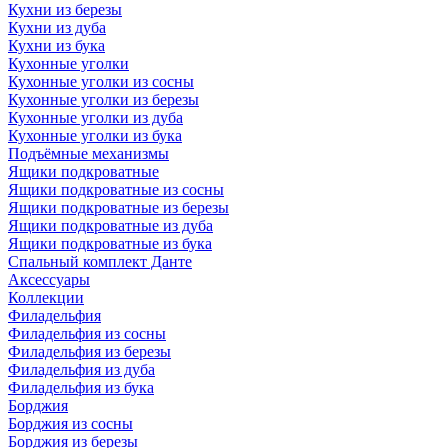
Кухни из березы
Кухни из дуба
Кухни из бука
Кухонные уголки
Кухонные уголки из сосны
Кухонные уголки из березы
Кухонные уголки из дуба
Кухонные уголки из бука
Подъёмные механизмы
Ящики подкроватные
Ящики подкроватные из сосны
Ящики подкроватные из березы
Ящики подкроватные из дуба
Ящики подкроватные из бука
Спальный комплект Данте
Аксессуары
Коллекции
Филадельфия
Филадельфия из сосны
Филадельфия из березы
Филадельфия из дуба
Филадельфия из бука
Борджия
Борджия из сосны
Борджия из березы