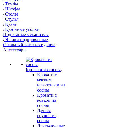
Тумбы
Шкафы
Столы
Стулья
Кухни
Кухонные уголки
Подъёмные механизмы
Ящики подкроватные
Спальный комплект Данте
Аксессуары
Кровати из сосны
Кровати с
мягким
изголовьем из
сосны
Кровати с
ковкой из
сосны
Дачная
группа из
сосны
Двухъярусные