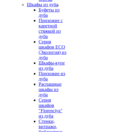
Шкафы из дуба
Буфеты из
дуба
Прихожие с
каретной
стяжкой из
дуба
Серия
шкафов ECO
(Экология) из
дуба
Шкафы-купе
из дуба
Прихожие из
дуба
Распашные
шкафы из
дуба
Серия
шкафов
"Florenciya"
из дуба
Стенки,
витражи,
библиотеки