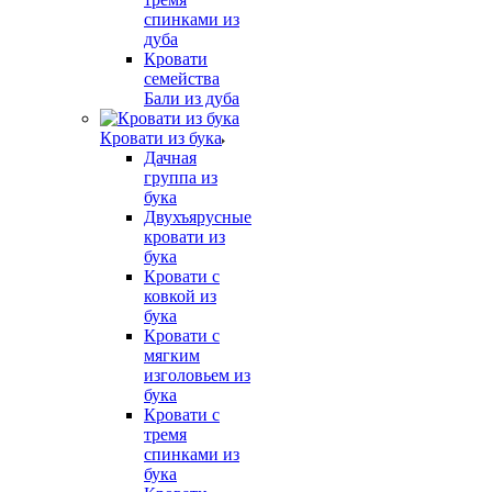
спинками из
дуба
Кровати
семейства
Бали из дуба
Кровати из бука
Дачная
группа из
бука
Двухъярусные
кровати из
бука
Кровати с
ковкой из
бука
Кровати с
мягким
изголовьем из
бука
Кровати с
тремя
спинками из
бука