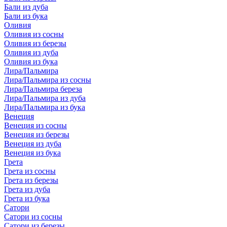
Бали из дуба
Бали из бука
Оливия
Оливия из сосны
Оливия из березы
Оливия из дуба
Оливия из бука
Лира/Пальмира
Лира/Пальмира из сосны
Лира/Пальмира береза
Лира/Пальмира из дуба
Лира/Пальмира из бука
Венеция
Венеция из сосны
Венеция из березы
Венеция из дуба
Венеция из бука
Грета
Грета из сосны
Грета из березы
Грета из дуба
Грета из бука
Сатори
Сатори из сосны
Сатори из березы