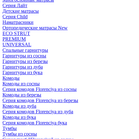
Серия Лайт
Детские матрасы
Серия Child
Наматрасники
Ортопедические матрасы New
ECO STRUT
PREMIUM
UNIVERSAL
Спальные гарнитуры
Гарнитуры из сосны
Гарнитуры из березы
Гарнитуры из дуба
Гарнитуры из бука
Комоды
Комоды из сосны
Серия комодов Florenciya из сосны
Комоды из березы
Серия комодов Florenciya из березы
Комоды из дуба
Серия комодов Florenciya из дуба
Комоды из бука
Серия комодов Florenciya бука
Тумбы
Тумбы из сосны