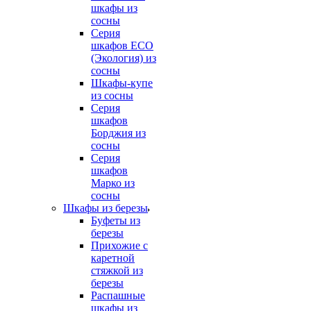
шкафы из
сосны
Серия
шкафов ECO
(Экология) из
сосны
Шкафы-купе
из сосны
Серия
шкафов
Борджия из
сосны
Серия
шкафов
Марко из
сосны
Шкафы из березы
Буфеты из
березы
Прихожие с
каретной
стяжкой из
березы
Распашные
шкафы из