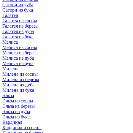
Сатори из дуба
Сатори из бука
Галатея
Галатея из сосны
Галатея из березы
Галатея из дуба
Галатея из бука
Мелиса
Мелиса из сосны
Мелиса из березы
Мелиса из дуба
Мелиса из бука
Милена
Милена из сосны
Милена из березы
Милена из дуба
Милена из бука
Эльза
Эльза из сосны
Эльза из березы
Эльза из дуба
Эльза из бука
Кардинал
Кардинал из сосны
Кардинал из березы