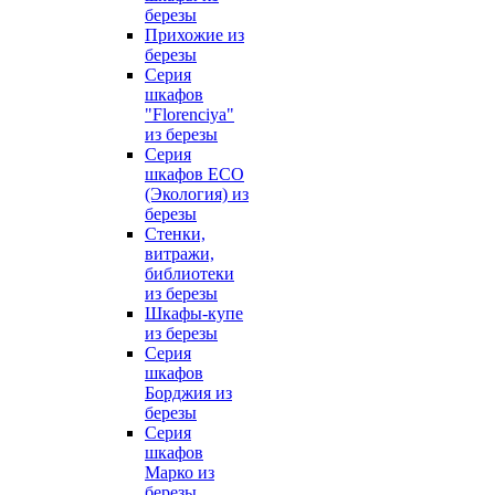
березы
Прихожие из
березы
Серия
шкафов
"Florenciya"
из березы
Серия
шкафов ECO
(Экология) из
березы
Стенки,
витражи,
библиотеки
из березы
Шкафы-купе
из березы
Серия
шкафов
Борджия из
березы
Серия
шкафов
Марко из
березы