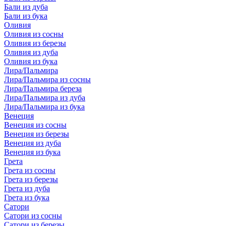
Бали из дуба
Бали из бука
Оливия
Оливия из сосны
Оливия из березы
Оливия из дуба
Оливия из бука
Лира/Пальмира
Лира/Пальмира из сосны
Лира/Пальмира береза
Лира/Пальмира из дуба
Лира/Пальмира из бука
Венеция
Венеция из сосны
Венеция из березы
Венеция из дуба
Венеция из бука
Грета
Грета из сосны
Грета из березы
Грета из дуба
Грета из бука
Сатори
Сатори из сосны
Сатори из березы