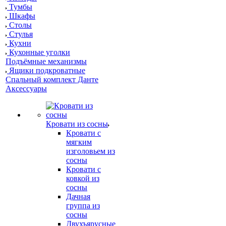
Тумбы
Шкафы
Столы
Стулья
Кухни
Кухонные уголки
Подъёмные механизмы
Ящики подкроватные
Спальный комплект Данте
Аксессуары
Кровати из сосны
Кровати с
мягким
изголовьем из
сосны
Кровати с
ковкой из
сосны
Дачная
группа из
сосны
Двухъярусные