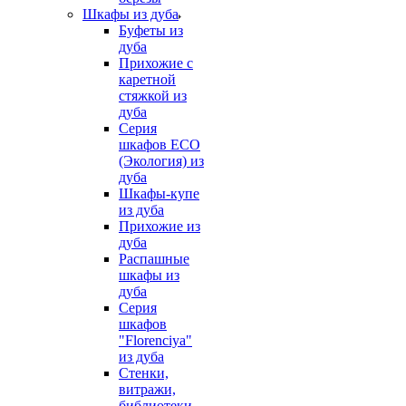
Шкафы из дуба
Буфеты из
дуба
Прихожие с
каретной
стяжкой из
дуба
Серия
шкафов ECO
(Экология) из
дуба
Шкафы-купе
из дуба
Прихожие из
дуба
Распашные
шкафы из
дуба
Серия
шкафов
"Florenciya"
из дуба
Стенки,
витражи,
библиотеки