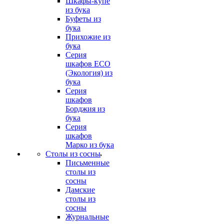
Шкафы-купе
из бука
Буфеты из
бука
Прихожие из
бука
Серия
шкафов ECO
(Экология) из
бука
Серия
шкафов
Борджия из
бука
Серия
шкафов
Марко из бука
Столы из сосны
Письменные
столы из
сосны
Дамские
столы из
сосны
Журнальные