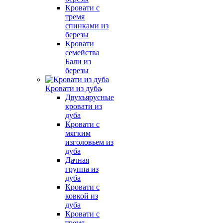
Кровати с
тремя
спинками из
березы
Кровати
семейства
Бали из
березы
Кровати из дуба
Двухъярусные
кровати из
дуба
Кровати с
мягким
изголовьем из
дуба
Дачная
группа из
дуба
Кровати с
ковкой из
дуба
Кровати с
тремя