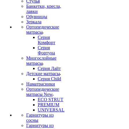
Стулья
Банкетки, кресла,
лавки
Обувницы
Зеркала
Ортопедические
матрасы
Серия
Комфорт
Серия
Фортуна
Многослойные
матрасы
Серия Лайт
Детские матрасы
Серия Child
Наматрасники
Ортопедические
матрасы New
ECO STRUT
PREMIUM
UNIVERSAL
Гарнитуры из
сосны
Гарнитуры из