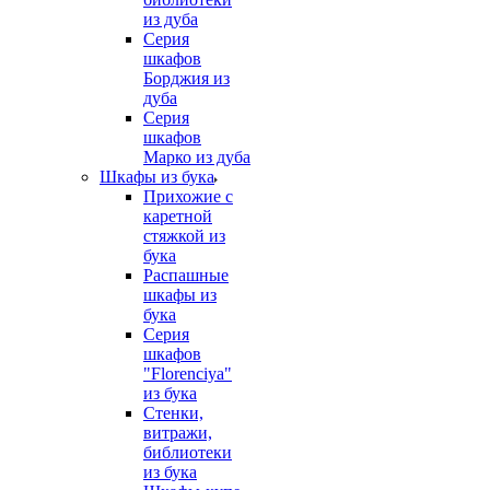
из дуба
Серия
шкафов
Борджия из
дуба
Серия
шкафов
Марко из дуба
Шкафы из бука
Прихожие с
каретной
стяжкой из
бука
Распашные
шкафы из
бука
Серия
шкафов
"Florenciya"
из бука
Стенки,
витражи,
библиотеки
из бука