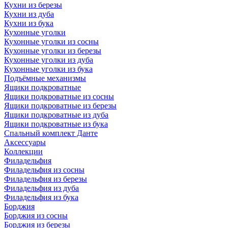
Кухни из березы
Кухни из дуба
Кухни из бука
Кухонные уголки
Кухонные уголки из сосны
Кухонные уголки из березы
Кухонные уголки из дуба
Кухонные уголки из бука
Подъёмные механизмы
Ящики подкроватные
Ящики подкроватные из сосны
Ящики подкроватные из березы
Ящики подкроватные из дуба
Ящики подкроватные из бука
Спальный комплект Данте
Аксессуары
Коллекции
Филадельфия
Филадельфия из сосны
Филадельфия из березы
Филадельфия из дуба
Филадельфия из бука
Борджия
Борджия из сосны
Борджия из березы