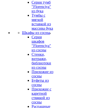
Серия тумб
"Florenciya"
из бука
Тумбы с
мягкой
вставкой из
массива бука
Шкафы из сосны
Серия
шкафов
"Florenciya"
из сосны
Стенки,
витражи,
библиотеки
из сосны
Прихожие из
сосны
Буфеты из
сосны
Прихожие с
каретной
стяжкой из
сосны
Распашные