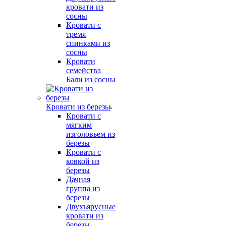
кровати из
сосны
Кровати с
тремя
спинками из
сосны
Кровати
семейства
Бали из сосны
Кровати из березы
Кровати с
мягким
изголовьем из
березы
Кровати с
ковкой из
березы
Дачная
группа из
березы
Двухъярусные
кровати из
березы