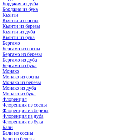
Борджия из дуба
Борджия из бука
Кьянти
Кьянти из сосны
Кьянти из березы
Кьянти из дуба
Кьянти из бука
Бергамо
Бергамо из сосны
Бергамо из березы
Бергамо из дуба
Бергамо из бука
Монако
Монако из сосны
Монако из березы
Монако из дуба
Монако из бука
Флоренция
Флоренция из сосны
Флоренция из березы
Флоренция из дуба
Флоренция из бука
Бали
Бали из сосны
Бали из березы