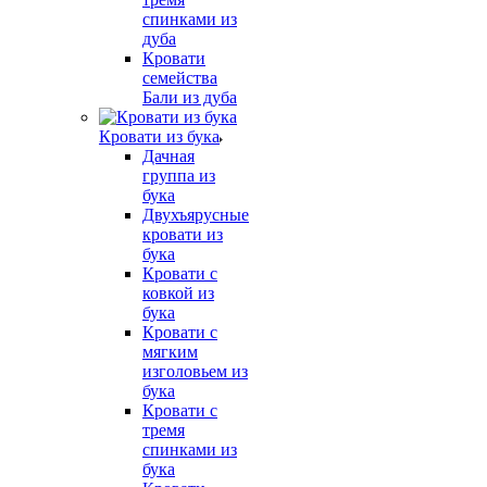
спинками из
дуба
Кровати
семейства
Бали из дуба
Кровати из бука
Дачная
группа из
бука
Двухъярусные
кровати из
бука
Кровати с
ковкой из
бука
Кровати с
мягким
изголовьем из
бука
Кровати с
тремя
спинками из
бука