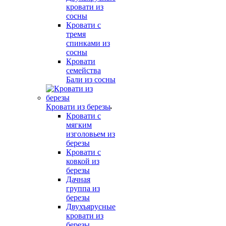
кровати из
сосны
Кровати с
тремя
спинками из
сосны
Кровати
семейства
Бали из сосны
Кровати из березы
Кровати с
мягким
изголовьем из
березы
Кровати с
ковкой из
березы
Дачная
группа из
березы
Двухъярусные
кровати из
березы