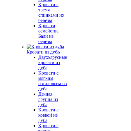
Кровати с
тремя
спинками из
березы
Кровати
семейства
Бали из
березы
Кровати из дуба
Двухъярусные
кровати из
дуба
Кровати с
мягким
изголовьем из
дуба
Дачная
группа из
дуба
Кровати с
ковкой из
дуба
Кровати с
тремя