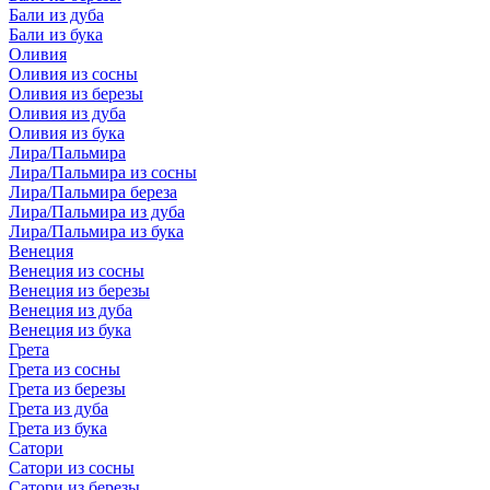
Бали из дуба
Бали из бука
Оливия
Оливия из сосны
Оливия из березы
Оливия из дуба
Оливия из бука
Лира/Пальмира
Лира/Пальмира из сосны
Лира/Пальмира береза
Лира/Пальмира из дуба
Лира/Пальмира из бука
Венеция
Венеция из сосны
Венеция из березы
Венеция из дуба
Венеция из бука
Грета
Грета из сосны
Грета из березы
Грета из дуба
Грета из бука
Сатори
Сатори из сосны
Сатори из березы