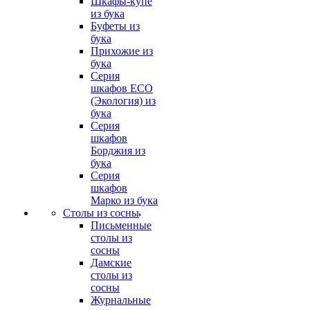
Шкафы-купе
из бука
Буфеты из
бука
Прихожие из
бука
Серия
шкафов ECO
(Экология) из
бука
Серия
шкафов
Борджия из
бука
Серия
шкафов
Марко из бука
Столы из сосны
Письменные
столы из
сосны
Дамские
столы из
сосны
Журнальные