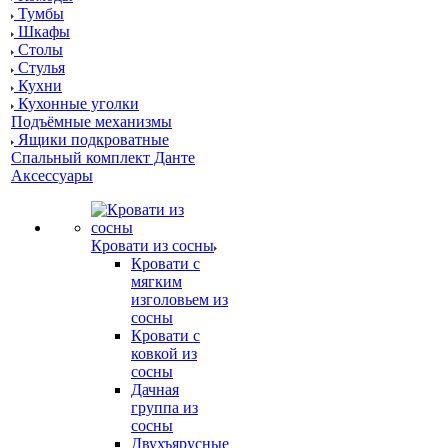
Тумбы
Шкафы
Столы
Стулья
Кухни
Кухонные уголки
Подъёмные механизмы
Ящики подкроватные
Спальный комплект Данте
Аксессуары
Кровати из сосны
Кровати с
мягким
изголовьем из
сосны
Кровати с
ковкой из
сосны
Дачная
группа из
сосны
Двухъярусные