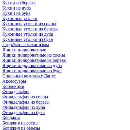
Кухни из березы
Кухни из дуба
Кухни из бука
Кухонные уголки
Кухонные уголки из сосны
Кухонные уголки из березы
Кухонные уголки из дуба
Кухонные уголки из бука
Подъёмные механизмы
Ящики подкроватные
Ящики подкроватные из сосны
Ящики подкроватные из березы
Ящики подкроватные из дуба
Ящики подкроватные из бука
Спальный комплект Данте
Аксессуары
Коллекции
Филадельфия
Филадельфия из сосны
Филадельфия из березы
Филадельфия из дуба
Филадельфия из бука
Борджия
Борджия из сосны
Борджия из березы