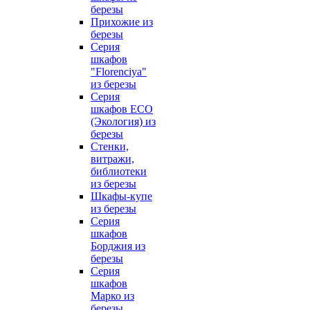
березы
Прихожие из
березы
Серия
шкафов
"Florenciya"
из березы
Серия
шкафов ECO
(Экология) из
березы
Стенки,
витражи,
библиотеки
из березы
Шкафы-купе
из березы
Серия
шкафов
Борджия из
березы
Серия
шкафов
Марко из
березы