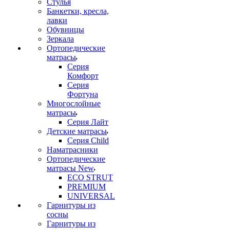
Стулья
Банкетки, кресла,
лавки
Обувницы
Зеркала
Ортопедические
матрасы
Серия
Комфорт
Серия
Фортуна
Многослойные
матрасы
Серия Лайт
Детские матрасы
Серия Child
Наматрасники
Ортопедические
матрасы New
ECO STRUT
PREMIUM
UNIVERSAL
Гарнитуры из
сосны
Гарнитуры из