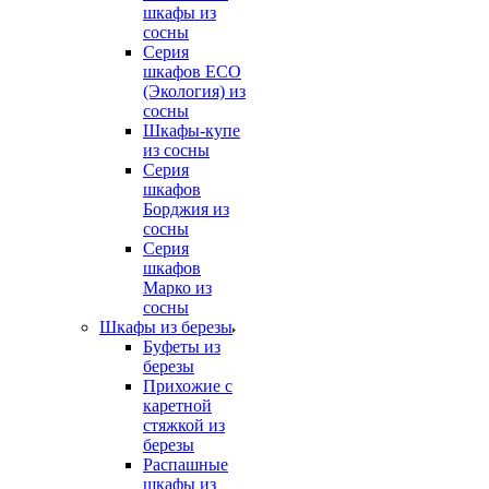
шкафы из
сосны
Серия
шкафов ECO
(Экология) из
сосны
Шкафы-купе
из сосны
Серия
шкафов
Борджия из
сосны
Серия
шкафов
Марко из
сосны
Шкафы из березы
Буфеты из
березы
Прихожие с
каретной
стяжкой из
березы
Распашные
шкафы из