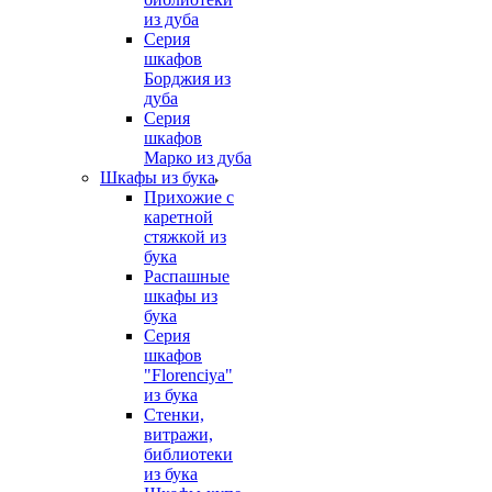
из дуба
Серия
шкафов
Борджия из
дуба
Серия
шкафов
Марко из дуба
Шкафы из бука
Прихожие с
каретной
стяжкой из
бука
Распашные
шкафы из
бука
Серия
шкафов
"Florenciya"
из бука
Стенки,
витражи,
библиотеки
из бука