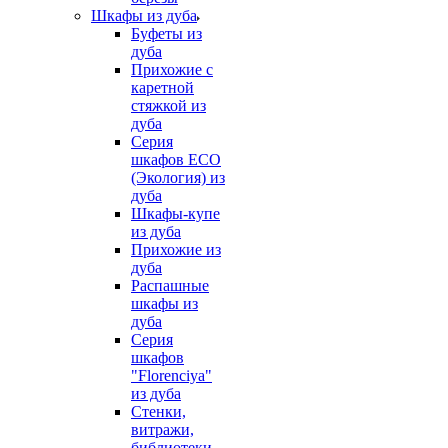
Шкафы из дуба
Буфеты из
дуба
Прихожие с
каретной
стяжкой из
дуба
Серия
шкафов ECO
(Экология) из
дуба
Шкафы-купе
из дуба
Прихожие из
дуба
Распашные
шкафы из
дуба
Серия
шкафов
"Florenciya"
из дуба
Стенки,
витражи,
библиотеки