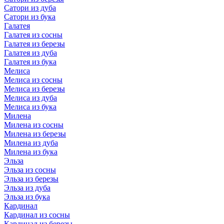
Сатори из дуба
Сатори из бука
Галатея
Галатея из сосны
Галатея из березы
Галатея из дуба
Галатея из бука
Мелиса
Мелиса из сосны
Мелиса из березы
Мелиса из дуба
Мелиса из бука
Милена
Милена из сосны
Милена из березы
Милена из дуба
Милена из бука
Эльза
Эльза из сосны
Эльза из березы
Эльза из дуба
Эльза из бука
Кардинал
Кардинал из сосны
Кардинал из березы