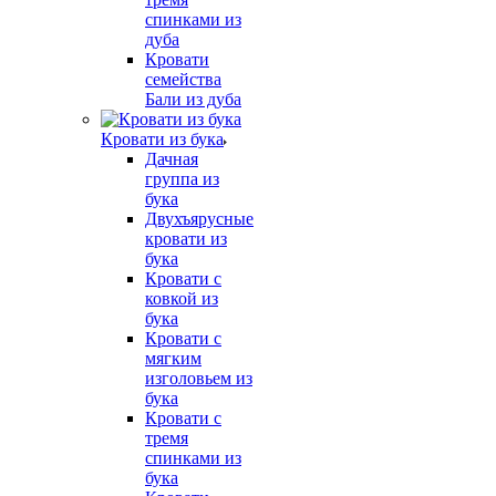
спинками из
дуба
Кровати
семейства
Бали из дуба
Кровати из бука
Дачная
группа из
бука
Двухъярусные
кровати из
бука
Кровати с
ковкой из
бука
Кровати с
мягким
изголовьем из
бука
Кровати с
тремя
спинками из
бука