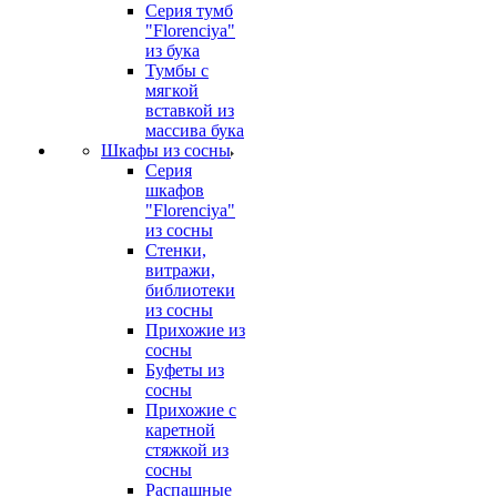
Серия тумб
"Florenciya"
из бука
Тумбы с
мягкой
вставкой из
массива бука
Шкафы из сосны
Серия
шкафов
"Florenciya"
из сосны
Стенки,
витражи,
библиотеки
из сосны
Прихожие из
сосны
Буфеты из
сосны
Прихожие с
каретной
стяжкой из
сосны
Распашные