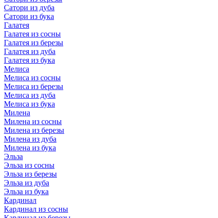
Сатори из дуба
Сатори из бука
Галатея
Галатея из сосны
Галатея из березы
Галатея из дуба
Галатея из бука
Мелиса
Мелиса из сосны
Мелиса из березы
Мелиса из дуба
Мелиса из бука
Милена
Милена из сосны
Милена из березы
Милена из дуба
Милена из бука
Эльза
Эльза из сосны
Эльза из березы
Эльза из дуба
Эльза из бука
Кардинал
Кардинал из сосны
Кардинал из березы