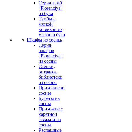
Серия тумб
"Florenciya"
из бука
Тумбы с
мягкой
вставкой из
массива бука
Шкафы из сосны
Серия
шкафов
"Florenciya"
из сосны
Стенки,
витражи,
библиотеки
из сосны
Прихожие из
сосны
Буфеты из
сосны
Прихожие с
каретной
стяжкой из
сосны
Распашные