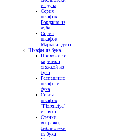
из дуба
Серия
шкафов
Борджия из
дуба
Серия
шкафов
Марко из дуба
Шкафы из бука
Прихожие с
каретной
стяжкой из
бука
Распашные
шкафы из
бука
Серия
шкафов
"Florenciya"
из бука
Стенки,
витражи,
библиотеки
из бука