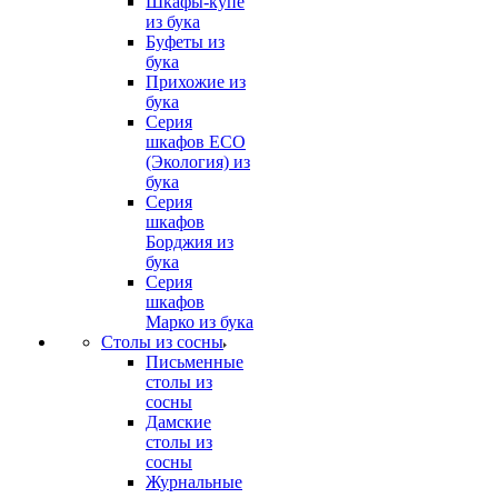
Шкафы-купе
из бука
Буфеты из
бука
Прихожие из
бука
Серия
шкафов ECO
(Экология) из
бука
Серия
шкафов
Борджия из
бука
Серия
шкафов
Марко из бука
Столы из сосны
Письменные
столы из
сосны
Дамские
столы из
сосны
Журнальные