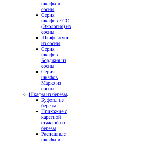
шкафы из
сосны
Серия
шкафов ECO
(Экология) из
сосны
Шкафы-купе
из сосны
Серия
шкафов
Борджия из
сосны
Серия
шкафов
Марко из
сосны
Шкафы из березы
Буфеты из
березы
Прихожие с
каретной
стяжкой из
березы
Распашные
шкафы из