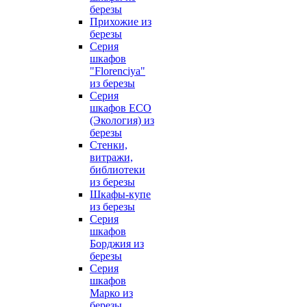
березы
Прихожие из
березы
Серия
шкафов
"Florenciya"
из березы
Серия
шкафов ECO
(Экология) из
березы
Стенки,
витражи,
библиотеки
из березы
Шкафы-купе
из березы
Серия
шкафов
Борджия из
березы
Серия
шкафов
Марко из
березы