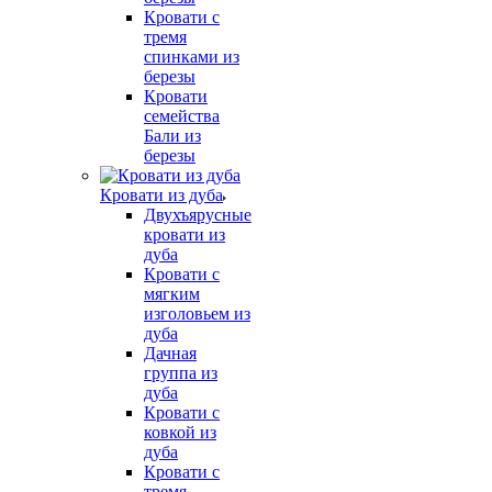
Кровати с
тремя
спинками из
березы
Кровати
семейства
Бали из
березы
Кровати из дуба
Двухъярусные
кровати из
дуба
Кровати с
мягким
изголовьем из
дуба
Дачная
группа из
дуба
Кровати с
ковкой из
дуба
Кровати с
тремя