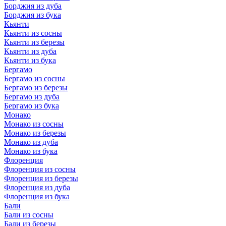
Борджия из дуба
Борджия из бука
Кьянти
Кьянти из сосны
Кьянти из березы
Кьянти из дуба
Кьянти из бука
Бергамо
Бергамо из сосны
Бергамо из березы
Бергамо из дуба
Бергамо из бука
Монако
Монако из сосны
Монако из березы
Монако из дуба
Монако из бука
Флоренция
Флоренция из сосны
Флоренция из березы
Флоренция из дуба
Флоренция из бука
Бали
Бали из сосны
Бали из березы