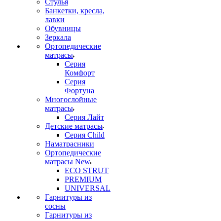
Стулья
Банкетки, кресла,
лавки
Обувницы
Зеркала
Ортопедические
матрасы
Серия
Комфорт
Серия
Фортуна
Многослойные
матрасы
Серия Лайт
Детские матрасы
Серия Child
Наматрасники
Ортопедические
матрасы New
ECO STRUT
PREMIUM
UNIVERSAL
Гарнитуры из
сосны
Гарнитуры из