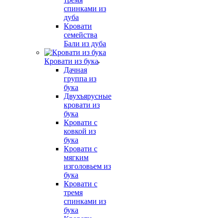
спинками из
дуба
Кровати
семейства
Бали из дуба
Кровати из бука
Дачная
группа из
бука
Двухъярусные
кровати из
бука
Кровати с
ковкой из
бука
Кровати с
мягким
изголовьем из
бука
Кровати с
тремя
спинками из
бука