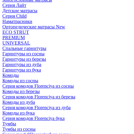
Серия Лайт
Детские матрасы
Серия Child
Наматрасники
Ортопедические матрасы New
ECO STRUT
PREMIUM
UNIVERSAL
Спальные гарнитуры
Гарнитуры из сосны
Гарнитуры из березы
Гарнитуры из дуба
Гарнитуры из бука
Комоды
Комоды из сосны
Серия комодов Florenciya из сосны
Комоды из березы
Серия комодов Florenciya из березы
Комоды из дуба
Серия комодов Florenciya из дуба
Комоды из бука
Серия комодов Florenciya бука
Тумбы
Тумбы из сосны